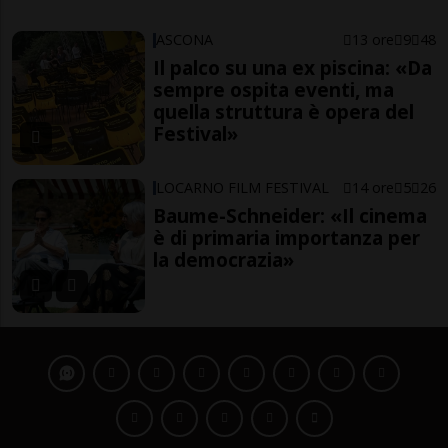
ASCONA
13 ore
9
48
Il palco su una ex piscina: «Da
sempre ospita eventi, ma
quella struttura è opera del
Festival»
LOCARNO FILM FESTIVAL
14 ore
5
26
Baume-Schneider: «Il cinema
è di primaria importanza per
la democrazia»