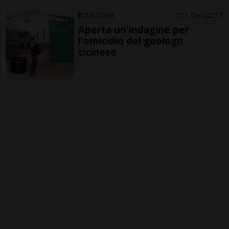
CANTONE
11 ore
2
17
Aperta un'indagine per
l'omicidio del geologo
ticinese