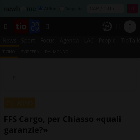
Affitta
Acquista
News
Sport
Focus
Agenda
LAC
People
TioTalk
TICINO
SVIZZERA
DAL MONDO
CHIASSO
FFS Cargo, per Chiasso «quali
garanzie?»