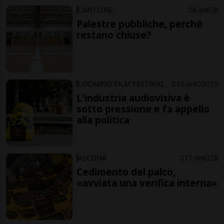
CANTONE
6 ore
8
Palestre pubbliche, perché
restano chiuse?
LOCARNO FILM FESTIVAL
10 ore
3
15
L'industria audiovisiva è
sotto pressione e fa appello
alla politica
ASCONA
11 ore
28
Cedimento del palco,
«avviata una verifica interna»