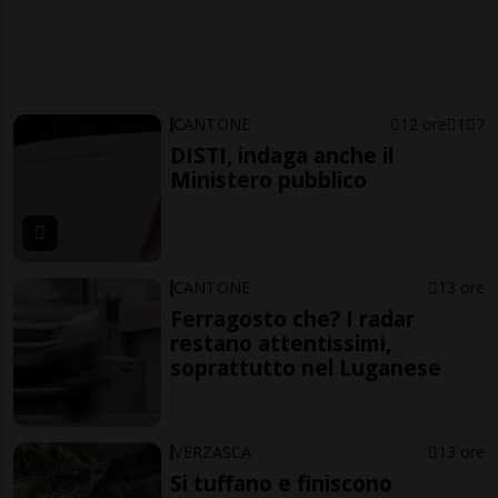
CANTONE
12 ore
1
7
DISTI, indaga anche il
Ministero pubblico
CANTONE
13 ore
Ferragosto che? I radar
restano attentissimi,
soprattutto nel Luganese
VERZASCA
13 ore
Si tuffano e finiscono