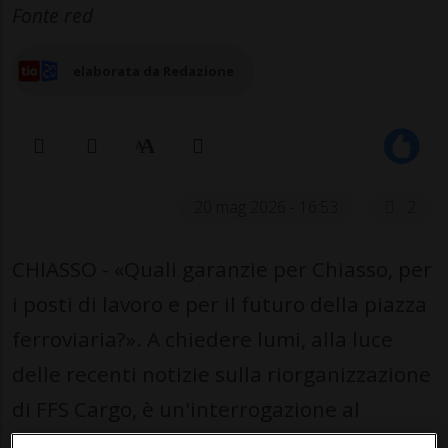
Fonte red
elaborata da Redazione
20 mag 2026 - 16:53
2
CHIASSO - «Quali garanzie per Chiasso, per
i posti di lavoro e per il futuro della piazza
ferroviaria?». A chiedere lumi, alla luce
delle recenti notizie sulla riorganizzazione
di FFS Cargo, è un'interrogazione al
municipio da parte di Claudio