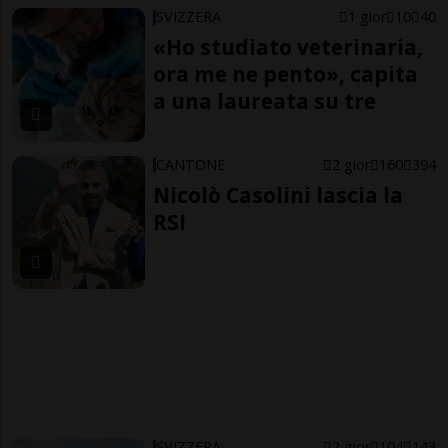
SVIZZERA
1 gior
10
40
«Ho studiato veterinaria,
ora me ne pento», capita
a una laureata su tre
CANTONE
2 gior
160
394
Nicolò Casolini lascia la
RSI
SVIZZERA
2 gior
104
143