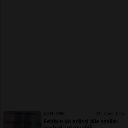
CANTONE
11 ore
11
18
Febbre da eclissi alle stelle:
occhiali introvabili