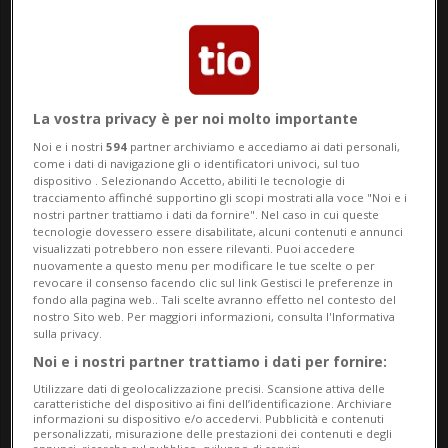
Schneeberger.
«Secondo quanto comunicato, FFS Cargo
avrebbe rassicurato sul fatto che non
La vostra privacy è per noi molto importante
intende lasciare Chiasso e che non
Noi e i nostri
594
partner archiviamo e accediamo ai dati personali,
come i dati di navigazione gli o identificatori univoci, sul tuo
dispositivo . Selezionando Accetto, abiliti le tecnologie di
sarebbero previsti licenziamenti in Ticino.
tracciamento affinché supportino gli scopi mostrati alla voce "Noi e i
nostri partner trattiamo i dati da fornire". Nel caso in cui queste
Tuttavia, la riorganizzazione annunciata
tecnologie dovessero essere disabilitate, alcuni contenuti e annunci
visualizzati potrebbero non essere rilevanti. Puoi accedere
toccherebbe comunque diversi
nuovamente a questo menu per modificare le tue scelte o per
revocare il consenso facendo clic sul link Gestisci le preferenze in
collaboratori attivi sul territorio, in
fondo alla pagina web.. Tali scelte avranno effetto nel contesto del
nostro Sito web. Per maggiori informazioni, consulta l'Informativa
particolare personale legato alla piazza
sulla privacy.
ferroviaria di Chiasso, con possibili
Noi e i nostri partner trattiamo i dati per fornire:
Utilizzare dati di geolocalizzazione precisi. Scansione attiva delle
cambiamenti di sede, mansione o
caratteristiche del dispositivo ai fini dell’identificazione. Archiviare
informazioni su dispositivo e/o accedervi. Pubblicità e contenuti
funzione» scrive il consigliere comunale,
personalizzati, misurazione delle prestazioni dei contenuti e degli