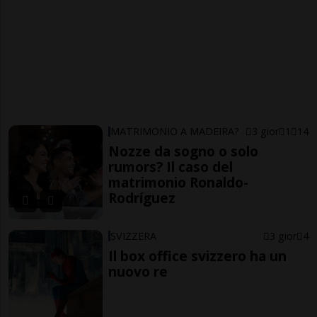
MATRIMONIO A MADEIRA?
3 gior
1
14
Nozze da sogno o solo
rumors? Il caso del
matrimonio Ronaldo-
Rodríguez
SVIZZERA
3 gior
4
Il box office svizzero ha un
nuovo re