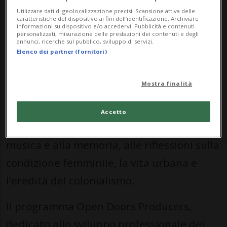
mentoring e networking, affiancato da
Utilizzare dati di geolocalizzazione precisi. Scansione attiva delle
caratteristiche del dispositivo ai fini dell’identificazione. Archiviare
informazioni su dispositivo e/o accedervi. Pubblicità e contenuti
proiezioni pubbliche ed eventi collaterali
personalizzati, misurazione delle prestazioni dei contenuti e degli
annunci, ricerche sul pubblico, sviluppo di servizi.
nell’ambito di Locarno Pro.
Elenco dei partner (fornitori)
La selezione di Open Doors Projects
Mostra finalità
comprende sei opere prime e seconde in
fase di sviluppo, che affrontano temi
Accetto
eterogenei: dai ritratti dedicati alla
musica e alla memoria, alle riflessioni sulla
condizione femminile, la vita urbana e
l’eredità del colonialismo.
Il programma Open Doors Producers,
dedicato allo sviluppo professionale dei