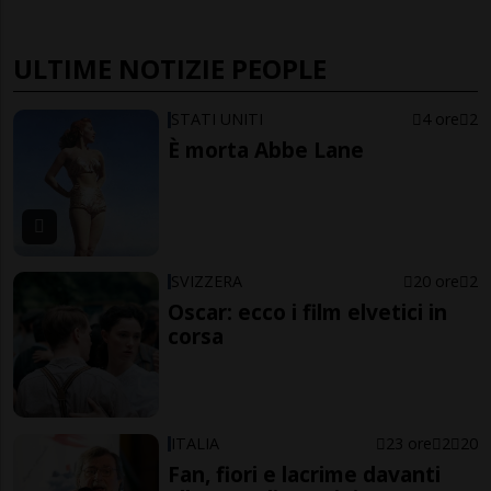
ULTIME NOTIZIE PEOPLE
STATI UNITI
4 ore
2
È morta Abbe Lane
SVIZZERA
20 ore
2
Oscar: ecco i film elvetici in
corsa
ITALIA
23 ore
2
20
Fan, fiori e lacrime davanti