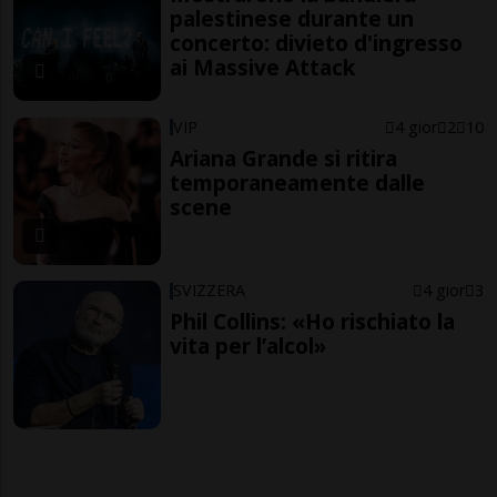
palestinese durante un
concerto: divieto d'ingresso
ai Massive Attack
VIP
4 gior
2
10
Ariana Grande si ritira
temporaneamente dalle
scene
SVIZZERA
4 gior
3
Phil Collins: «Ho rischiato la
vita per l’alcol»