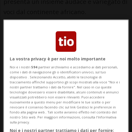
presenta un insieme audace e variegato di
voci dal continente africano.
Giunto al secondo anno del suo ciclo
quadriennale dedicato a 42 Paesi africani,
Open Doors propone i programmi Projects,
Producers e Directors, coinvolgendo una
La vostra privacy è per noi molto importante
nuova generazione di filmmaker
Noi e i nostri
594
partner archiviamo e accediamo ai dati personali,
come i dati di navigazione gli o identificatori univoci, sul tuo
provenienti da oltre 10 nazioni. Le opere
dispositivo . Selezionando Accetto, abiliti le tecnologie di
tracciamento affinché supportino gli scopi mostrati alla voce "Noi e i
selezionate spaziano tra finzione,
nostri partner trattiamo i dati da fornire". Nel caso in cui queste
tecnologie dovessero essere disabilitate, alcuni contenuti e annunci
visualizzati potrebbero non essere rilevanti. Puoi accedere
documentario e animazione.
nuovamente a questo menu per modificare le tue scelte o per
revocare il consenso facendo clic sul link Gestisci le preferenze in
fondo alla pagina web.. Tali scelte avranno effetto nel contesto del
Dal 5 al 10 agosto, l’iniziativa offrirà un
nostro Sito web. Per maggiori informazioni, consulta l'Informativa
sulla privacy.
articolato programma di formazione,
Noi e i nostri partner trattiamo i dati per fornire: