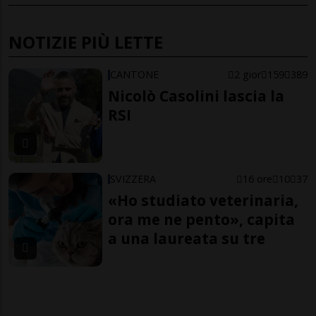
NOTIZIE PIÙ LETTE
CANTONE
2 gior
159
389
Nicolò Casolini lascia la
RSI
SVIZZERA
16 ore
10
37
«Ho studiato veterinaria,
ora me ne pento», capita
a una laureata su tre