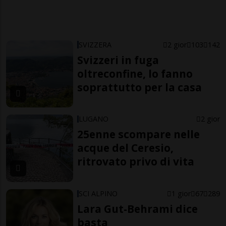
SVIZZERA
2 gior
103
142
Svizzeri in fuga
oltreconfine, lo fanno
soprattutto per la casa
LUGANO
2 gior
25enne scompare nelle
acque del Ceresio,
ritrovato privo di vita
SCI ALPINO
1 gior
67
289
Lara Gut-Behrami dice
basta