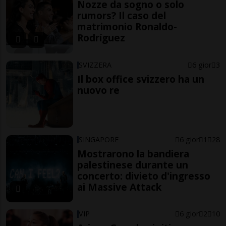
Nozze da sogno o solo
rumors? Il caso del
matrimonio Ronaldo-
Rodríguez
SVIZZERA
6 gior
3
Il box office svizzero ha un
nuovo re
SINGAPORE
6 gior
1
28
Mostrarono la bandiera
palestinese durante un
concerto: divieto d'ingresso
ai Massive Attack
VIP
6 gior
2
10