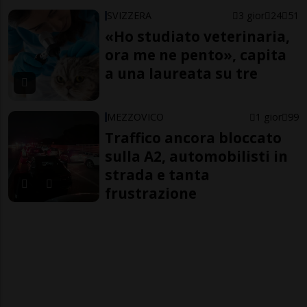
SVIZZERA
3 gior
24
51
«Ho studiato veterinaria,
ora me ne pento», capita
a una laureata su tre
MEZZOVICO
1 gior
99
Traffico ancora bloccato
sulla A2, automobilisti in
strada e tanta
frustrazione