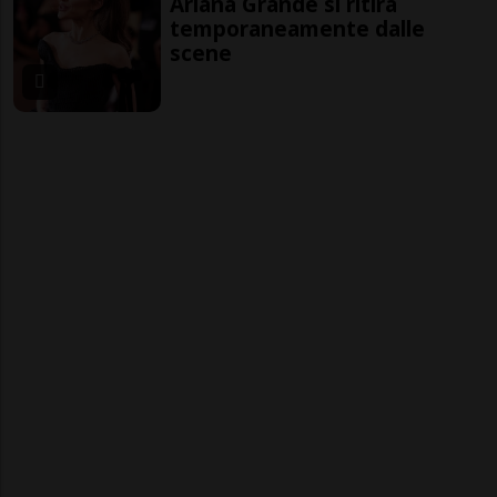
Ariana Grande si ritira
temporaneamente dalle
scene