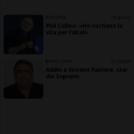
SVIZZERA
6 gior
3
Phil Collins: «Ho rischiato la
vita per l’alcol»
STATI UNITI
1 sett
4
Addio a Vincent Pastore, star
dei Soprano