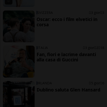
SVIZZERA
3 gior
3
Oscar: ecco i film elvetici in
corsa
ITALIA
3 gior
2
18
Fan, fiori e lacrime davanti
alla casa di Guccini
IRLANDA
5 gior
6
Dublino saluta Glen Hansard