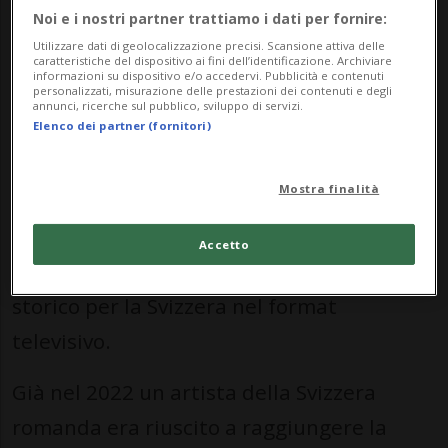
Noi e i nostri partner trattiamo i dati per fornire:
percorso dal coach Florent Pagny. A
Utilizzare dati di geolocalizzazione precisi. Scansione attiva delle
gennaio ha pubblicato il suo primo album,
caratteristiche del dispositivo ai fini dell’identificazione. Archiviare
informazioni su dispositivo e/o accedervi. Pubblicità e contenuti
personalizzati, misurazione delle prestazioni dei contenuti e degli
intitolato "Thank You Little Girl".
annunci, ricerche sul pubblico, sviluppo di servizi.
Elenco dei partner (fornitori)
Tra i brani proposti figura anche "Little
Mostra finalità
Me", interpretato ieri sera in finale. La
giovane artista si è così imposta nella
Accetto
competizione, segnando un risultato
storico per la Svizzera nel format
televisivo.
Già nel 2022 un artista della Svizzera
romanda era riuscito a raggiungere la