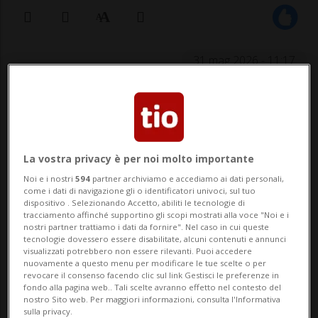
31 mag 2026 - 11:17
FRANCIA - La cantante vodese nota con il
nome d’arte Lady O ha vinto ieri sera la
quindicesima edizione del talent show
La vostra privacy è per noi molto importante
"The Voice" sul canale televisivo francese
Noi e i nostri
594
partner archiviamo e accediamo ai dati personali,
come i dati di navigazione gli o identificatori univoci, sul tuo
TF1. Si tratta della prima volta che
dispositivo . Selezionando Accetto, abiliti le tecnologie di
tracciamento affinché supportino gli scopi mostrati alla voce "Noi e i
un’artista svizzera si aggiudica la vittoria
nostri partner trattiamo i dati da fornire". Nel caso in cui queste
tecnologie dovessero essere disabilitate, alcuni contenuti e annunci
nel programma.
visualizzati potrebbero non essere rilevanti. Puoi accedere
nuovamente a questo menu per modificare le tue scelte o per
revocare il consenso facendo clic sul link Gestisci le preferenze in
La diciannovenne, figlia di viticoltori di
fondo alla pagina web.. Tali scelte avranno effetto nel contesto del
nostro Sito web. Per maggiori informazioni, consulta l'Informativa
Lutry (VD), è stata seguita durante il
sulla privacy.