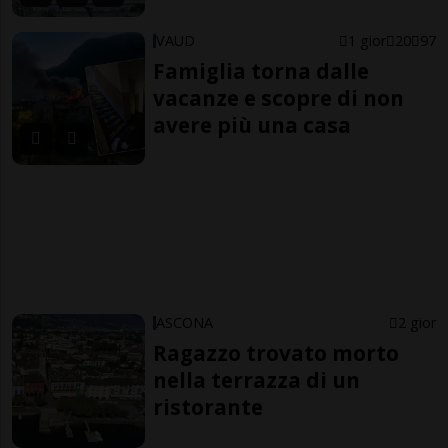
VAUD
1 gior
20
97
Famiglia torna dalle
vacanze e scopre di non
avere più una casa
ASCONA
2 gior
Ragazzo trovato morto
nella terrazza di un
ristorante