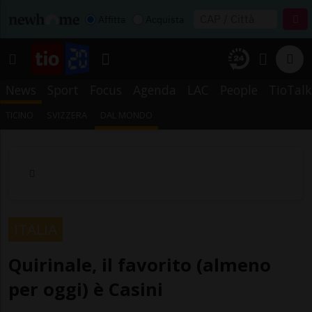
Affitta
Acquista
News
Sport
Focus
Agenda
LAC
People
TioTalk
TICINO
SVIZZERA
DAL MONDO
ITALIA
Quirinale, il favorito (almeno
per oggi) è Casini