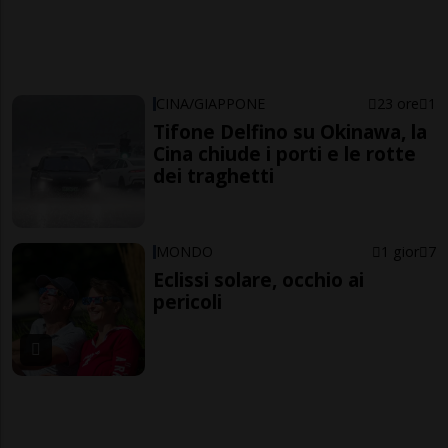
CINA/GIAPPONE
23 ore
1
Tifone Delfino su Okinawa, la
Cina chiude i porti e le rotte
dei traghetti
MONDO
1 gior
7
Eclissi solare, occhio ai
pericoli