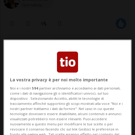
Giornalista
27 gen 2022 - 09:15
11
Da oggi si riduce il quorum per
eleggere il presidente della
La vostra privacy è per noi molto importante
Repubblica. Sarà sufficiente la
Noi e i nostri
594
partner archiviamo e accediamo ai dati personali,
maggioranza assoluta, quindi 505
come i dati di navigazione gli o identificatori univoci, sul tuo
dispositivo . Selezionando Accetto, abiliti le tecnologie di
voti.
tracciamento affinché supportino gli scopi mostrati alla voce "Noi e i
nostri partner trattiamo i dati da fornire". Nel caso in cui queste
tecnologie dovessero essere disabilitate, alcuni contenuti e annunci
visualizzati potrebbero non essere rilevanti. Puoi accedere
ROMA - Da oggi bastano 505 voti.
nuovamente a questo menu per modificare le tue scelte o per
revocare il consenso facendo clic sul link Gestisci le preferenze in
fondo alla pagina web.. Tali scelte avranno effetto nel contesto del