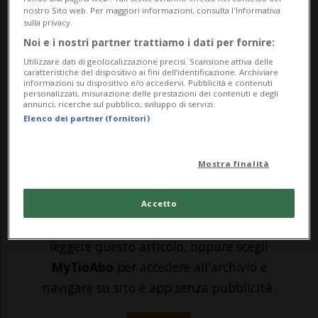
L'elezione del presidente della Repubblica
nostro Sito web. Per maggiori informazioni, consulta l'Informativa
diventa una questione di maggioranza
sulla privacy.
Noi e i nostri partner trattiamo i dati per fornire:
assoluta, con il cerchio dei tre grandi
Utilizzare dati di geolocalizzazione precisi. Scansione attiva delle
leader che pare essersi ristretto a tre
caratteristiche del dispositivo ai fini dell’identificazione. Archiviare
informazioni su dispositivo e/o accedervi. Pubblicità e contenuti
personalizzati, misurazione delle prestazioni dei contenuti e degli
nomi (più uno): quello del presidente del
annunci, ricerche sul pubblico, sviluppo di servizi.
Elenco dei partner (fornitori)
Consigli...
Mostra finalità
🔐 Sblocca il nostro archivio
esclusivo!
Accetto
Sottoscrivi un abbonamento
Archivio
per
leggere questo articolo, oppure scegli
MyTioAbo
per accedere all'archivio e
navigare su sito e app senza pubblicità.