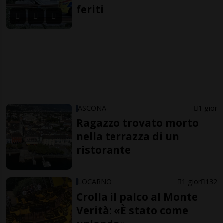
feriti
ASCONA
1 gior
Ragazzo trovato morto
nella terrazza di un
ristorante
LOCARNO
1 gior
132
Crolla il palco al Monte
Verità: «È stato come