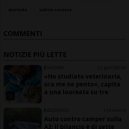
quirinale
sabino cassese
COMMENTI
NOTIZIE PIÙ LETTE
SVIZZERA
2 gior
20
44
«Ho studiato veterinaria,
ora me ne pento», capita
a una laureata su tre
MEZZOVICO
14 ore
14
Auto contro camper sulla
A2: il bilancio è di sette