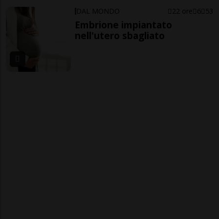
DAL MONDO
22 ore
6
53
Embrione impiantato
nell'utero sbagliato