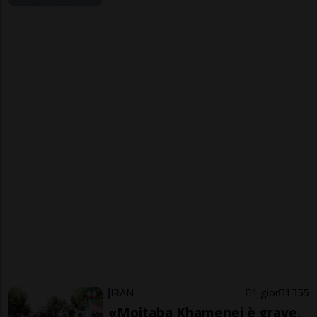
IRAN
1 gior
1
55
«Mojtaba Khamenei è grave,