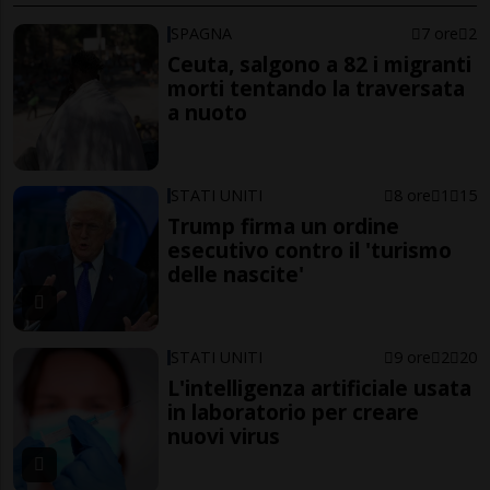
SPAGNA
7 ore
2
Ceuta, salgono a 82 i migranti
morti tentando la traversata
a nuoto
STATI UNITI
8 ore
1
15
Trump firma un ordine
esecutivo contro il 'turismo
delle nascite'
STATI UNITI
9 ore
2
20
L'intelligenza artificiale usata
in laboratorio per creare
nuovi virus