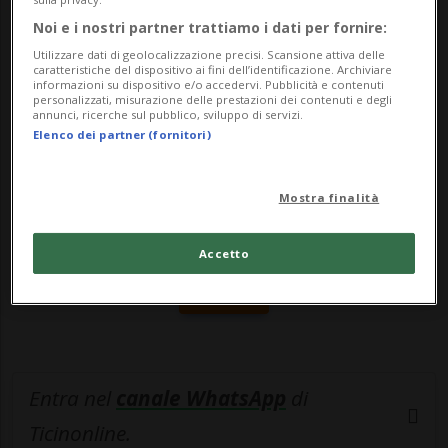
concomitanza con ques...
Noi e i nostri partner trattiamo i dati per fornire:
Utilizzare dati di geolocalizzazione precisi. Scansione attiva delle
caratteristiche del dispositivo ai fini dell’identificazione. Archiviare
🔐 Sblocca il nostro archivio
informazioni su dispositivo e/o accedervi. Pubblicità e contenuti
personalizzati, misurazione delle prestazioni dei contenuti e degli
esclusivo!
annunci, ricerche sul pubblico, sviluppo di servizi.
Elenco dei partner (fornitori)
Sottoscrivi un abbonamento
Archivio
per
leggere questo articolo, oppure scegli
Mostra finalità
MyTioAbo
per accedere all'archivio e
navigare su sito e app senza pubblicità.
Accetto
ACCEDI
Entra nel
canale WhatsApp
di
Ticinonline.