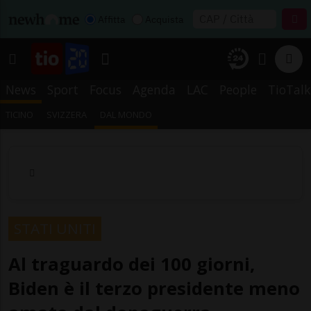
Affitta
Acquista
News
Sport
Focus
Agenda
LAC
People
TioTalk
TICINO
SVIZZERA
DAL MONDO
STATI UNITI
Al traguardo dei 100 giorni,
Biden è il terzo presidente meno