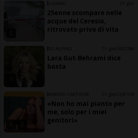
LUGANO
1 gior
25enne scompare nelle
acque del Ceresio,
ritrovato privo di vita
SCI ALPINO
1 gior
65
286
Lara Gut-Behrami dice
basta
ARBEDO-CASTIONE
1 gior
24
159
«Non ho mai pianto per
me, solo per i miei
genitori»