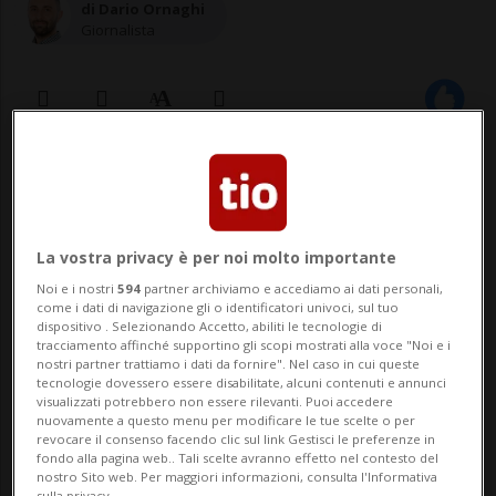
di Dario Ornaghi
Giornalista
25 apr 2021 - 16:02
Aggiornamento 18:27
11
La vostra privacy è per noi molto importante
WASHINGTON - Joe Biden si avvicina ai 100
Noi e i nostri
594
partner archiviamo e accediamo ai dati personali,
come i dati di navigazione gli o identificatori univoci, sul tuo
giorni in carica con un risultato poco
dispositivo . Selezionando Accetto, abiliti le tecnologie di
tracciamento affinché supportino gli scopi mostrati alla voce "Noi e i
lusinghiero in termini di consenso
nostri partner trattiamo i dati da fornire". Nel caso in cui queste
tecnologie dovessero essere disabilitate, alcuni contenuti e annunci
popolare. È infatti il terzo presidente
visualizzati potrebbero non essere rilevanti. Puoi accedere
nuovamente a questo menu per modificare le tue scelte o per
meno apprezzato dal 1945 se si
revocare il consenso facendo clic sul link Gestisci le preferenze in
fondo alla pagina web.. Tali scelte avranno effetto nel contesto del
confrontano i sondaggi eseguiti in
nostro Sito web. Per maggiori informazioni, consulta l'Informativa
sulla privacy.