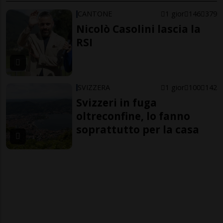
CANTONE
1 gior
146
379
Nicolò Casolini lascia la
RSI
SVIZZERA
1 gior
100
142
Svizzeri in fuga
oltreconfine, lo fanno
soprattutto per la casa