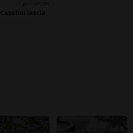
E
2 gior
167
393
Casolini lascia