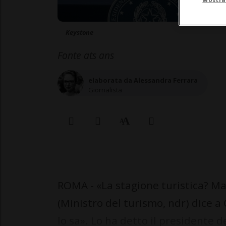
Keystone
Fonte ats ans
elaborata da Alessandra Ferrara
Giornalista
ROMA - «La stagione turistica? M
(Ministro del turismo, ndr) dice 
lo sa». Lo ha detto il presidente 