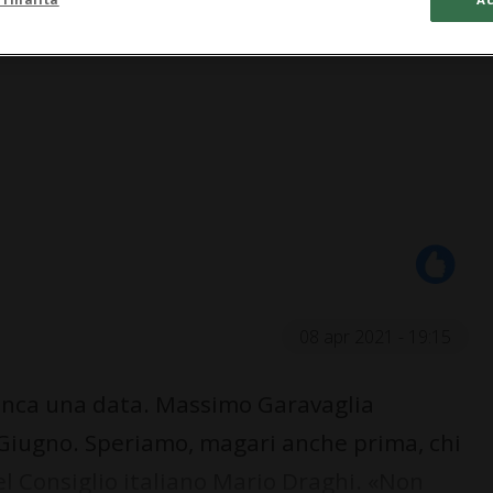
08 apr 2021 - 19:15
anca una data. Massimo Garavaglia
a Giugno. Speriamo, magari anche prima, chi
del Consiglio italiano Mario Draghi. «Non