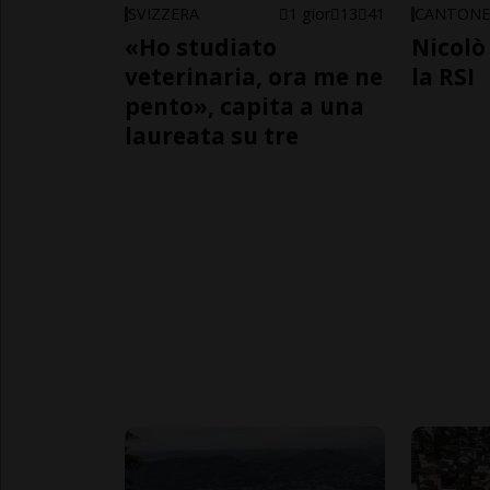
SVIZZERA
1 gior
13
41
CANTON
«Ho studiato
Nicolò 
veterinaria, ora me ne
la RSI
pento», capita a una
laureata su tre