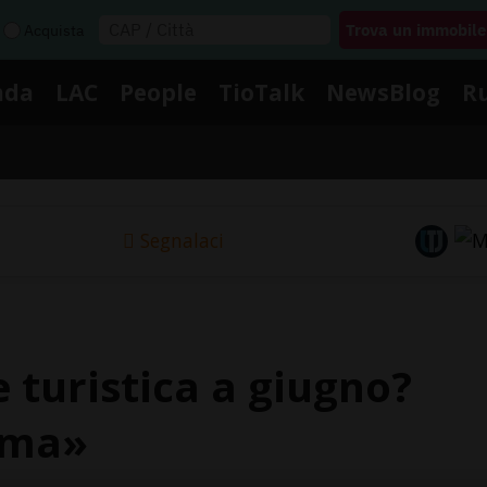
Acquista
nda
LAC
People
TioTalk
NewsBlog
R
Segnalaci
 turistica a giugno?
ima»