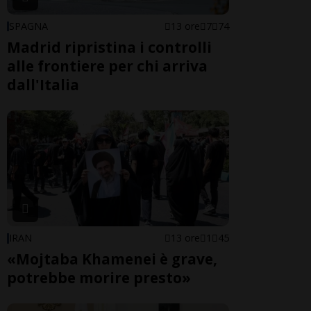
SPAGNA
13 ore
7
74
Madrid ripristina i controlli
alle frontiere per chi arriva
dall'Italia
IRAN
13 ore
1
45
«Mojtaba Khamenei è grave,
potrebbe morire presto»