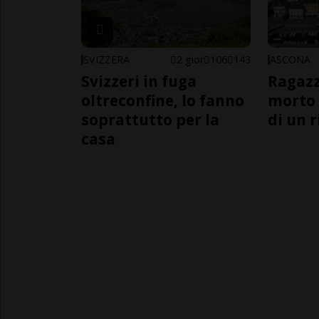
SVIZZERA
2 gior
106
143
ASCONA
Svizzeri in fuga
Ragazz
oltreconfine, lo fanno
morto 
soprattutto per la
di un 
casa