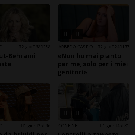
NO
2 gior
68
288
ARBEDO-CASTIONE
2 gior
24
157
ut-Behrami
«Non ho mai pianto
asta
per me, solo per i miei
genitori»
NO
1 gior
25
96
CONFINE
1 gior
45
81
a da brividi per
Controlli a tappeto