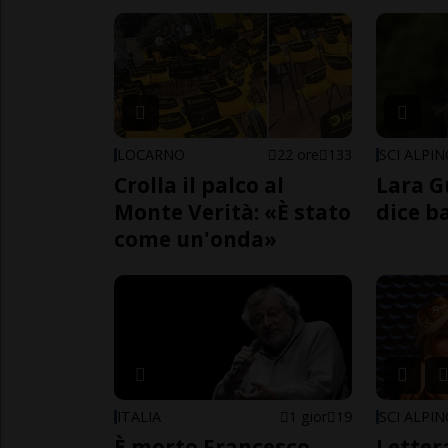
LOCARNO
22 ore
133
SCI ALPI
Crolla il palco al
Lara G
Monte Verità: «È stato
dice b
come un'onda»
ITALIA
1 gior
19
SCI ALPI
È morto Francesco
Letter