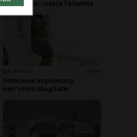
giapponesi: cresce l’allarme
DAL MONDO
36 min
Embrione impiantato
nell'utero sbagliato