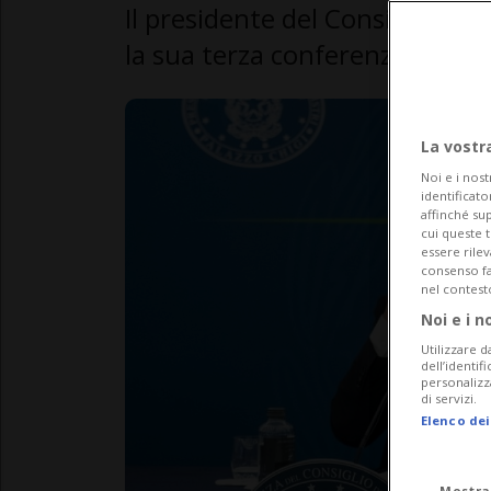
Il presidente del Consiglio ita
la sua terza conferenza stam
La vostr
Noi e i nost
identificato
affinché sup
cui queste 
essere rile
consenso fac
nel contest
Noi e i n
Utilizzare d
dell’identif
personalizz
di servizi.
Elenco dei
Mostra