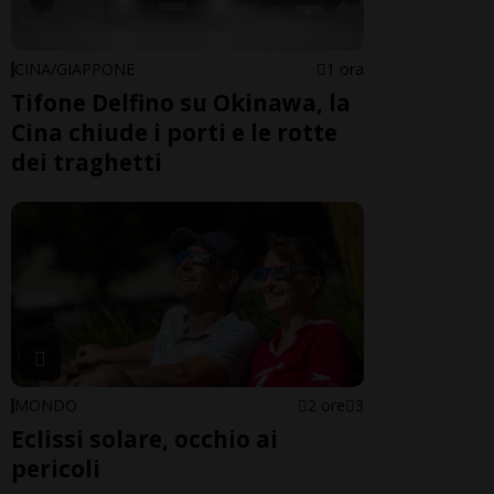
CINA/GIAPPONE
1 ora
Tifone Delfino su Okinawa, la
Cina chiude i porti e le rotte
dei traghetti
MONDO
2 ore
3
Eclissi solare, occhio ai
pericoli