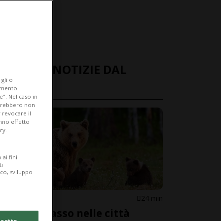
ULTIME NOTIZIE DAL
gli o
MONDO
iamento
e". Nel caso in
potrebbero non
 revocare il
anno effetto
cy.
ai fini
ti
ico, sviluppo
GIAPPONE
24 min
Orsi a spasso nelle città
cetto