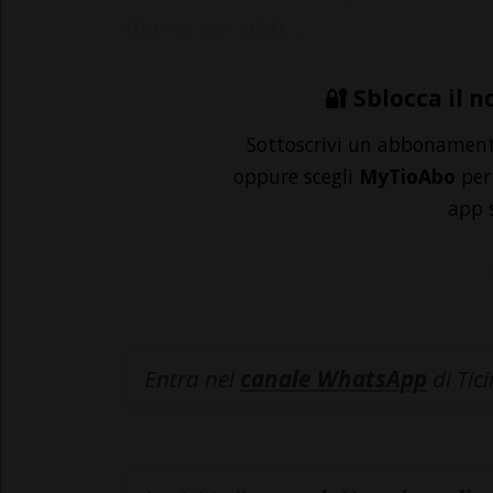
diamo per abb...
🔐 Sblocca il n
Sottoscrivi un abbonamen
oppure scegli
MyTioAbo
per 
app 
Entra nel
canale WhatsApp
di Tic