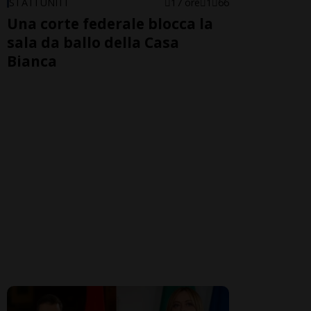
STATI UNITI
17 ore
1
66
Una corte federale blocca la
sala da ballo della Casa
Bianca