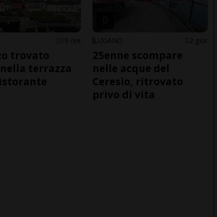
19 ore
LUGANO
2 gior
o trovato
25enne scompare
nella terrazza
nelle acque del
ristorante
Ceresio, ritrovato
privo di vita