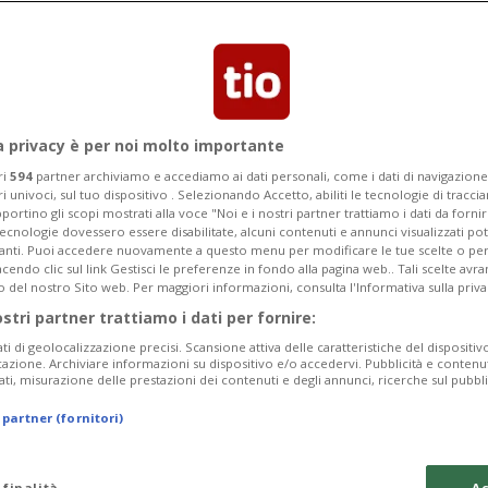
liano è intervenuto da Palazzo Chigi per
pa
a privacy è per noi molto importante
ri
594
partner archiviamo e accediamo ai dati personali, come i dati di navigazione 
ri univoci, sul tuo dispositivo . Selezionando Accetto, abiliti le tecnologie di tracc
portino gli scopi mostrati alla voce "Noi e i nostri partner trattiamo i dati da fornir
tecnologie dovessero essere disabilitate, alcuni contenuti e annunci visualizzati 
vanti. Puoi accedere nuovamente a questo menu per modificare le tue scelte o per
endo clic sul link Gestisci le preferenze in fondo alla pagina web.. Tali scelte avr
o del nostro Sito web. Per maggiori informazioni, consulta l'Informativa sulla priva
ostri partner trattiamo i dati per fornire:
ati di geolocalizzazione precisi. Scansione attiva delle caratteristiche del dispositivo 
icazione. Archiviare informazioni su dispositivo e/o accedervi. Pubblicità e contenu
ati, misurazione delle prestazioni dei contenuti e degli annunci, ricerche sul pubbl
 partner (fornitori)
 finalità
Ac