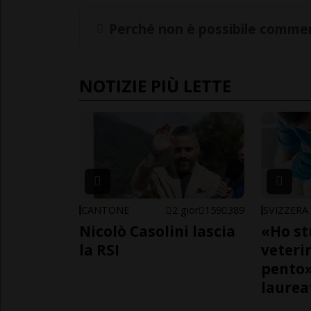
Perché non è possibile commen
NOTIZIE PIÙ LETTE
CANTONE
2 gior
159
389
SVIZZERA
Nicolò Casolini lascia
«Ho st
la RSI
veteri
pento»
laurea