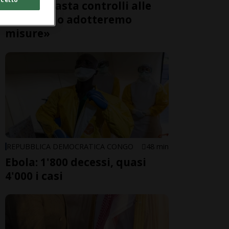
Roma: «Basta controlli alle
frontiere o adotteremo
misure»
REPUBBLICA DEMOCRATICA CONGO
48 min
Ebola: 1'800 decessi, quasi
4'000 i casi