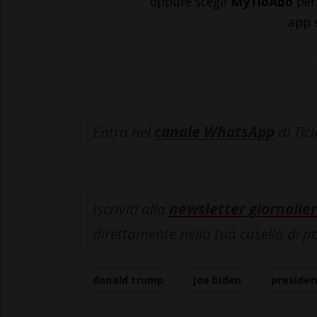
oppure scegli
MyTioAbo
per 
app 
Entra nel
canale WhatsApp
di Tic
Iscriviti alla
newsletter giornalier
direttamente nella tua casella di p
donald trump
joe biden
presiden