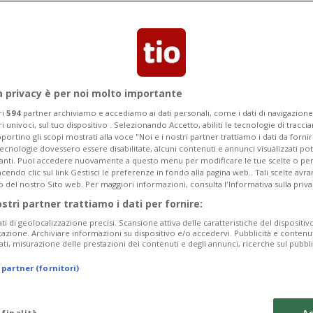
la Georgia. Al tycoon invece il North
a privacy è per noi molto importante
ri
594
partner archiviamo e accediamo ai dati personali, come i dati di navigazione 
ri univoci, sul tuo dispositivo . Selezionando Accetto, abiliti le tecnologie di tracc
portino gli scopi mostrati alla voce "Noi e i nostri partner trattiamo i dati da fornir
tecnologie dovessero essere disabilitate, alcuni contenuti e annunci visualizzati 
vanti. Puoi accedere nuovamente a questo menu per modificare le tue scelte o per
endo clic sul link Gestisci le preferenze in fondo alla pagina web.. Tali scelte avr
o del nostro Sito web. Per maggiori informazioni, consulta l'Informativa sulla priva
ostri partner trattiamo i dati per fornire:
ati di geolocalizzazione precisi. Scansione attiva delle caratteristiche del dispositivo 
icazione. Archiviare informazioni su dispositivo e/o accedervi. Pubblicità e contenu
ati, misurazione delle prestazioni dei contenuti e degli annunci, ricerche sul pubbl
 partner (fornitori)
 finalità
Ac