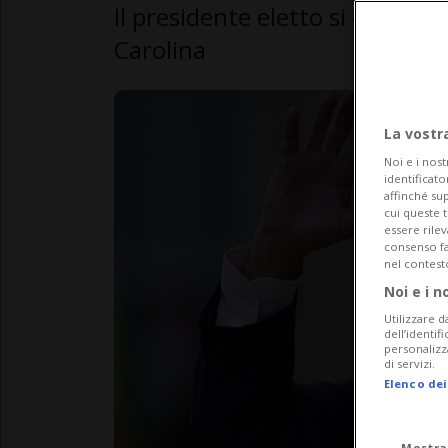
Il presidente eletto si è preso 
Carolina
La vostr
Noi e i nost
identificato
affinché sup
cui queste 
essere rile
consenso fac
nel contest
Noi e i n
Utilizzare d
dell’identif
personalizz
di servizi.
Elenco dei
Mostra