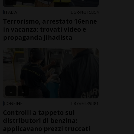
ITALIA
6 ore
15
54
Terrorismo, arrestato 16enne
in vacanza: trovati video e
propaganda jihadista
CONFINE
8 ore
39
81
Controlli a tappeto sui
distributori di benzina:
applicavano prezzi truccati