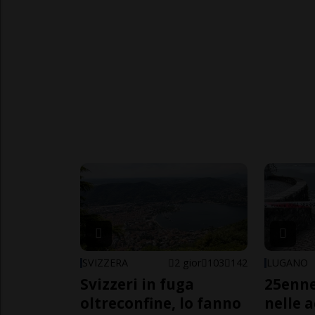
SVIZZERA
2 gior
103
142
LUGANO
Svizzeri in fuga
25enn
oltreconfine, lo fanno
nelle 