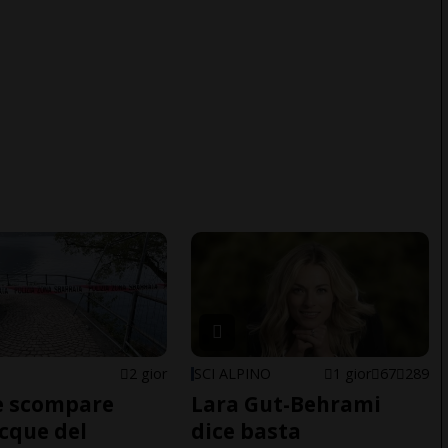
2 gior
SCI ALPINO
1 gior
67
289
e scompare
Lara Gut-Behrami
acque del
dice basta