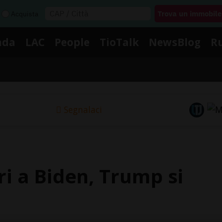
Acquista
nda
LAC
People
TioTalk
NewsBlog
R
Segnalaci
ri a Biden, Trump si