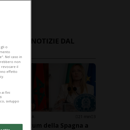
ULTIME NOTIZIE DAL
gli o
MONDO
iamento
e". Nel caso in
potrebbero non
 revocare il
anno effetto
cy.
ai fini
ti
ico, sviluppo
SPAGNA/ITALIA
21 min
3
L'ultimatum della Spagna a
cetto