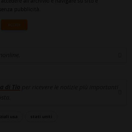
accedere all'archivio e navigare su sito e
senza pubblicità.
ACCEDI
inonline.
a di Tio
per ricevere le notizie più importanti
osta.
ziali usa
stati uniti