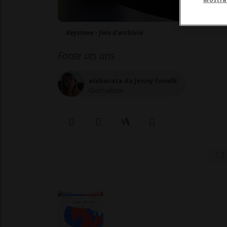
Keystone - foto d'archivio
Fonte ats ans
elaborata da Jenny Covelli
Giornalista
13 