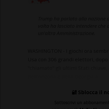
Trump ha parlato alla nazione d
volta ha lasciato intendere che 
un'altra Amministrazione.
WASHINGTON - I giochi ora sembran
Usa con 306 grandi elettori, dop
"chiamato" gli ultimi Stati chiave
dell'Arizona e della Georgia a...
🔐 Sblocca il n
Sottoscrivi un abbonamen