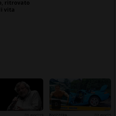
o, ritrovato
i vita
1 gior
19
SVIZZERA
2 gior
5