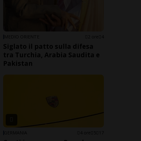
MEDIO ORIENTE
2 ore
4
Siglato il patto sulla difesa
tra Turchia, Arabia Saudita e
Pakistan
GERMANIA
4 ore
5
17