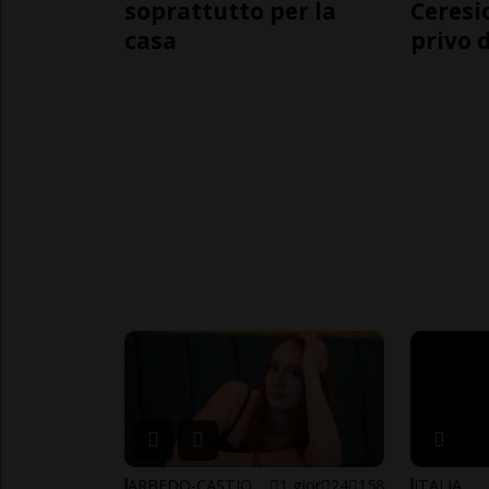
soprattutto per la
Ceresi
casa
privo d
ARBEDO-CASTIONE
1 gior
24
158
ITALIA