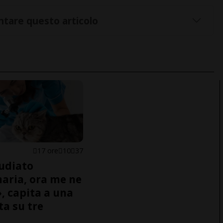
tare questo articolo
17 ore
10
37
udiato
naria, ora me ne
, capita a una
ta su tre