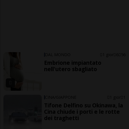
DAL MONDO
1 gior
6
56
Embrione impiantato
nell'utero sbagliato
CINA/GIAPPONE
1 gior
1
Tifone Delfino su Okinawa, la
Cina chiude i porti e le rotte
dei traghetti