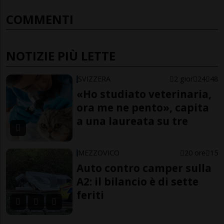
COMMENTI
NOTIZIE PIÙ LETTE
SVIZZERA
2 gior
24
48
«Ho studiato veterinaria,
ora me ne pento», capita
a una laureata su tre
MEZZOVICO
20 ore
15
Auto contro camper sulla
A2: il bilancio è di sette
feriti