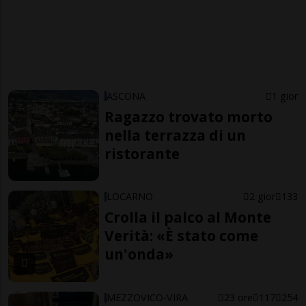
ASCONA
1 gior
Ragazzo trovato morto
nella terrazza di un
ristorante
LOCARNO
2 gior
133
Crolla il palco al Monte
Verità: «È stato come
un'onda»
MEZZOVICO-VIRA
23 ore
117
254