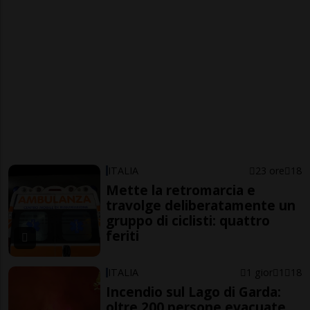
ITALIA
23 ore
18
Mette la retromarcia e
travolge deliberatamente un
gruppo di ciclisti: quattro
feriti
ITALIA
1 gior
1
18
Incendio sul Lago di Garda:
oltre 200 persone evacuate