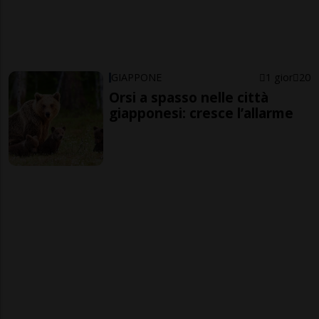
GIAPPONE
1 gior
20
Orsi a spasso nelle città
giapponesi: cresce l’allarme