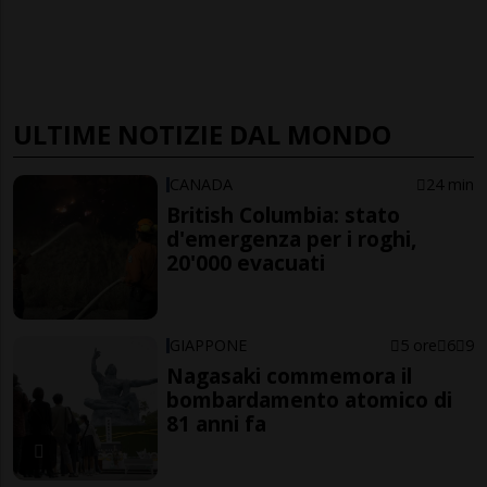
ULTIME NOTIZIE DAL MONDO
CANADA
24 min
British Columbia: stato
d'emergenza per i roghi,
20'000 evacuati
GIAPPONE
5 ore
6
9
Nagasaki commemora il
bombardamento atomico di
81 anni fa