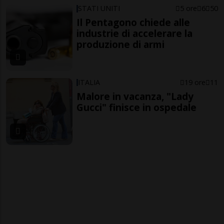
STATI UNITI
5 ore
6
50
Il Pentagono chiede alle
industrie di accelerare la
produzione di armi
ITALIA
19 ore
11
Malore in vacanza, "Lady
Gucci" finisce in ospedale