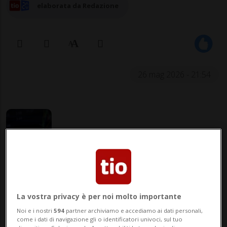
elaborata da Redazione
26 mag 2026 - 21:54
NEW YORK - Micron corre al Nasdaq e
supera per la prima volta la soglia di 1'000
La vostra privacy è per noi molto importante
miliardi di dollari di capitalizzazione, in
Noi e i nostri
594
partner archiviamo e accediamo ai dati personali,
come i dati di navigazione gli o identificatori univoci, sul tuo