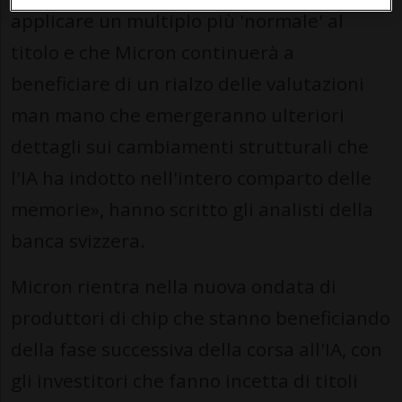
applicare un multiplo più 'normale' al
titolo e che Micron continuerà a
beneficiare di un rialzo delle valutazioni
man mano che emergeranno ulteriori
dettagli sui cambiamenti strutturali che
l'IA ha indotto nell'intero comparto delle
memorie», hanno scritto gli analisti della
banca svizzera.
Micron rientra nella nuova ondata di
produttori di chip che stanno beneficiando
della fase successiva della corsa all'IA, con
gli investitori che fanno incetta di titoli