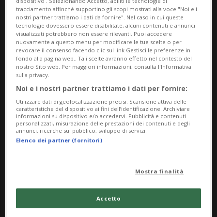
scia all'insaziabile domanda di microchip
dispositivo . Selezionando Accetto, abiliti le tecnologie di
tracciamento affinché supportino gli scopi mostrati alla voce "Noi e i
di memoria da parte del settore
nostri partner trattiamo i dati da fornire". Nel caso in cui queste
tecnologie dovessero essere disabilitate, alcuni contenuti e annunci
dell'intelligenza artificiale (IA).
visualizzati potrebbero non essere rilevanti. Puoi accedere
nuovamente a questo menu per modificare le tue scelte o per
revocare il consenso facendo clic sul link Gestisci le preferenze in
L'impennata del titolo - a 911,13 dollari
fondo alla pagina web.. Tali scelte avranno effetto nel contesto del
nostro Sito web. Per maggiori informazioni, consulta l'Informativa
(+21,32%) a circa mezz'ora dalla chiusura
sulla privacy.
Noi e i nostri partner trattiamo i dati per fornire:
delle contrattazioni - è maturata dopo che
Utilizzare dati di geolocalizzazione precisi. Scansione attiva delle
UBS ha quasi triplicato il target unitario
caratteristiche del dispositivo ai fini dell’identificazione. Archiviare
informazioni su dispositivo e/o accedervi. Pubblicità e contenuti
personalizzati, misurazione delle prestazioni dei contenuti e degli
sulle azioni, portandolo da 535 a 1'625
annunci, ricerche sul pubblico, sviluppo di servizi.
Elenco dei partner (fornitori)
dollari, citando le opportunità legate ad
accordi a lungo termine con prezzi
Mostra finalità
parzialmente fissi.
Accetto
«Riteniamo che il mercato inizierà ad