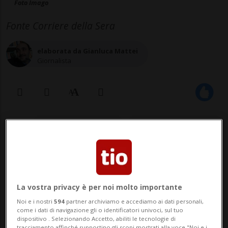
Foto Imago
Fonte Corriere della Sera
elaborata da Gianluca Mattei
Giornalista
20 mag 2026 - 13:19
Aggiornamento 13:41
Il pubblico ministero aveva appena finito
di pronunciare la richiesta di pena per i
La vostra privacy è per noi molto importante
suoi accoltellatori (a 10 e 12 anni di
Noi e i nostri
594
partner archiviamo e accediamo ai dati personali,
carcere), quando Davide Simone Cavallo, lo
come i dati di navigazione gli o identificatori univoci, sul tuo
dispositivo . Selezionando Accetto, abiliti le tecnologie di
studente bocconiano aggredito
tracciamento affinché supportino gli scopi mostrati alla voce "Noi e i