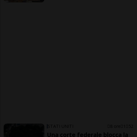
STATI UNITI
8 ore
1
52
Una corte federale blocca la