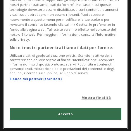
nostri partner trattiamo i dati da fornire". Nel caso in cui queste
brutalmente in corso Como a Milano lo
tecnologie dovessero essere disabilitate, alcuni contenuti e annunci
visualizzati potrebbero non essere rilevanti. Puoi accedere
scorso ottobre, si è avvicinato ai due
nuovamente a questo menu per modificare le tue scelte o per
revocare il consenso facendo clic sul link Gestisci le preferenze in
imputati e li ha abbracciati. Un gesto - che
fondo alla pagina web.. Tali scelte avranno effetto nel contesto del
nostro Sito web. Per maggiori informazioni, consulta l'Informativa
ha sorpreso tutta l'aula - arrivato dopo che
sulla privacy.
Noi e i nostri partner trattiamo i dati per fornire:
nei giorni scorsi la vittima aveva espresso
Utilizzare dati di geolocalizzazione precisi. Scansione attiva delle
in una lettera l'intenzione di volere
caratteristiche del dispositivo ai fini dell’identificazione. Archiviare
informazioni su dispositivo e/o accedervi. Pubblicità e contenuti
perdonare gli autori di quella violenza che
personalizzati, misurazione delle prestazioni dei contenuti e degli
annunci, ricerche sul pubblico, sviluppo di servizi.
l'ha reso invalido.
Elenco dei partner (fornitori)
A riferire i dettagli di quanto è avvenuto
Mostra finalità
questa mattina davanti al giudice delle
Accetto
udienze preliminari del Tribunale di
Milano è il Corriere della Sera. Cavallo si è