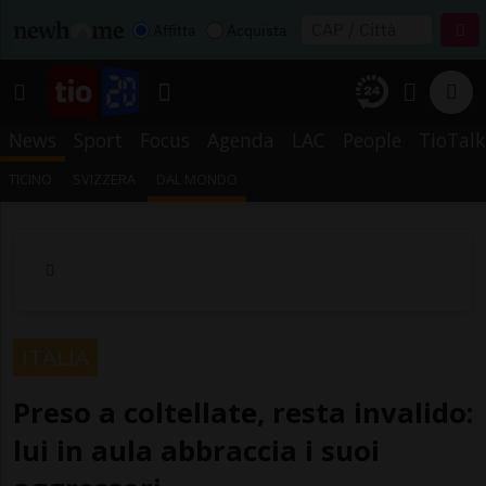
Affitta
Acquista
News
Sport
Focus
Agenda
LAC
People
TioTalk
TICINO
SVIZZERA
DAL MONDO
ITALIA
Preso a coltellate, resta invalido:
lui in aula abbraccia i suoi