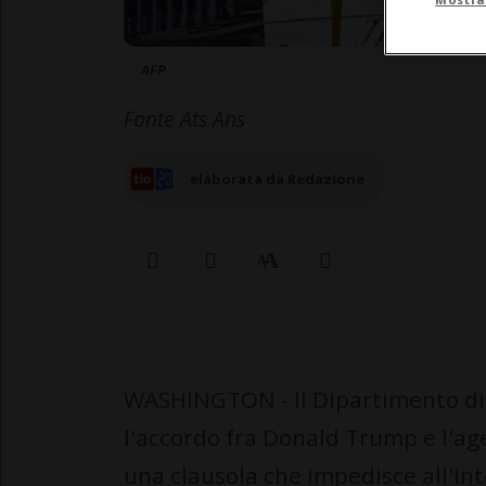
AFP
Fonte Ats Ans
elaborata da Redazione
WASHINGTON - Il Dipartimento di
l'accordo fra Donald Trump e l'a
una clausola che impedisce all'Int