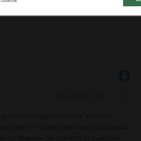
20 mag 2026 - 14:18
2
 giustizia ha segretamente ampliato
genzia delle entrate americana includendo
ernal Revenue Service (IRS) di avanzare