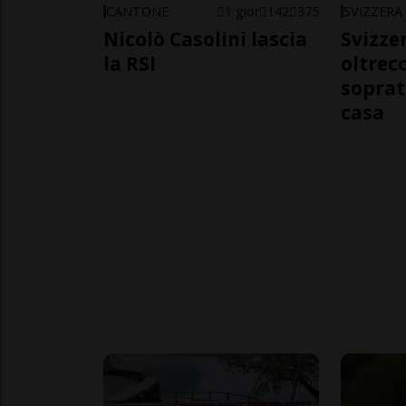
CANTONE
1 gior
142
375
SVIZZERA
Nicolò Casolini lascia
Svizzer
la RSI
oltrec
soprat
casa