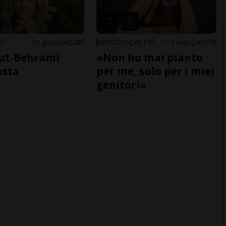
NO
1 gior
64
286
ARBEDO-CASTIONE
12 ore
24
156
ut-Behrami
«Non ho mai pianto
asta
per me, solo per i miei
genitori»