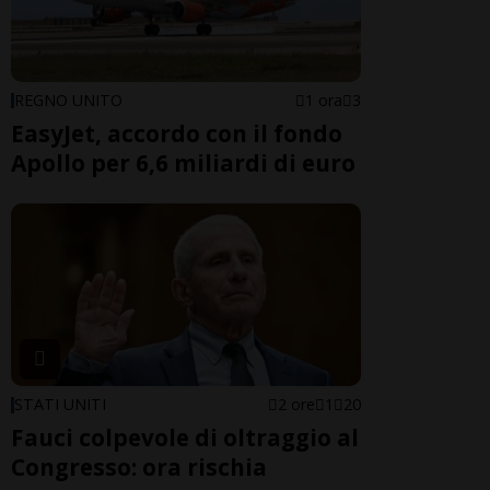
REGNO UNITO
1 ora
3
EasyJet, accordo con il fondo
Apollo per 6,6 miliardi di euro
STATI UNITI
2 ore
1
20
Fauci colpevole di oltraggio al
Congresso: ora rischia