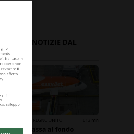
ULTIME NOTIZIE DAL
gli o
MONDO
iamento
e". Nel caso in
potrebbero non
 revocare il
anno effetto
cy.
ai fini
ti
ico, sviluppo
STATI UNITI / REGNO UNITO
13 min
EasyJet passa al fondo
cetto