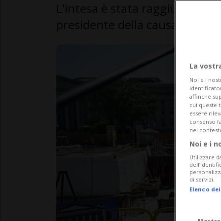
L'intesa è stata raggiunta nell
presidente della causa da 10 mi
La vostr
Noi e i nost
identificato
affinché sup
cui queste 
essere rile
consenso fac
nel contest
Noi e i n
Utilizzare d
dell’identif
personalizz
di servizi.
Elenco dei
Mostra