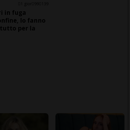
1 gior
99
139
i in fuga
onfine, lo fanno
tutto per la