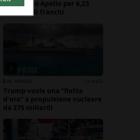
americano Apollo per 6,23
miliardi di franchi
DAL MONDO
1 ora
2
Trump vuole una “flotta
d'oro” a propulsione nucleare
da 275 miliardi