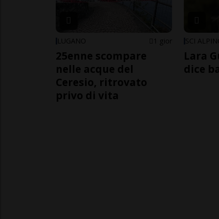
LUGANO
1 gior
SCI ALPI
25enne scompare
Lara G
nelle acque del
dice b
Ceresio, ritrovato
privo di vita