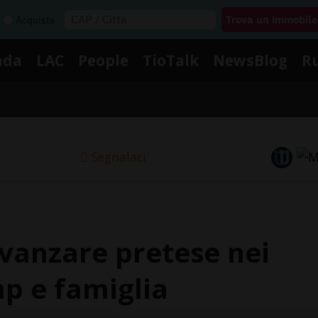
Acquista
nda
LAC
People
TioTalk
NewsBlog
R
Segnalaci
avanzare pretese nei
mp e famiglia