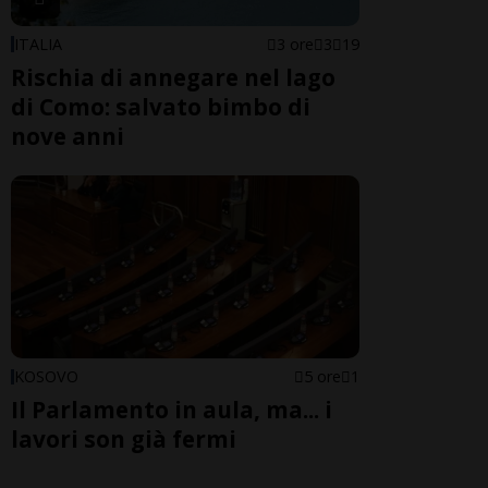
ITALIA
3 ore
3
19
Rischia di annegare nel lago
di Como: salvato bimbo di
nove anni
KOSOVO
5 ore
1
Il Parlamento in aula, ma... i
lavori son già fermi