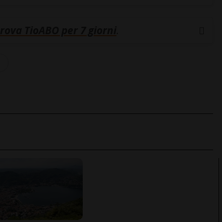
rova TioABO per 7 giorni
.
s