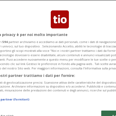
'ambito del ritiro da parte del
liardi contro l'IRS
a privacy è per noi molto importante
ri
594
partner archiviamo e accediamo ai dati personali, come i dati di navigazione 
ri univoci, sul tuo dispositivo . Selezionando Accetto, abiliti le tecnologie di tracc
portino gli scopi mostrati alla voce "Noi e i nostri partner trattiamo i dati da fornir
tecnologie dovessero essere disabilitate, alcuni contenuti e annunci visualizzati 
vanti. Puoi accedere nuovamente a questo menu per modificare le tue scelte o per
endo clic sul link Gestisci le preferenze in fondo alla pagina web.. Tali scelte avr
o del nostro Sito web. Per maggiori informazioni, consulta l'Informativa sulla priva
ostri partner trattiamo i dati per fornire:
ati di geolocalizzazione precisi. Scansione attiva delle caratteristiche del dispositivo 
icazione. Archiviare informazioni su dispositivo e/o accedervi. Pubblicità e contenu
ati, misurazione delle prestazioni dei contenuti e degli annunci, ricerche sul pubbl
 partner (fornitori)
 finalità
Ac