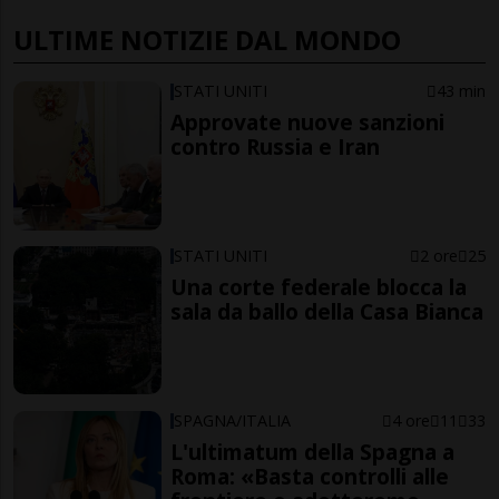
ULTIME NOTIZIE DAL MONDO
STATI UNITI
43 min
Approvate nuove sanzioni
contro Russia e Iran
STATI UNITI
2 ore
25
Una corte federale blocca la
sala da ballo della Casa Bianca
SPAGNA/ITALIA
4 ore
11
33
L'ultimatum della Spagna a
Roma: «Basta controlli alle