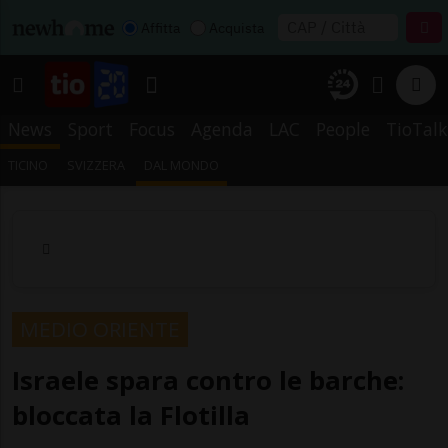
Affitta
Acquista
News
Sport
Focus
Agenda
LAC
People
TioTalk
TICINO
SVIZZERA
DAL MONDO
MEDIO ORIENTE
Israele spara contro le barche:
bloccata la Flotilla