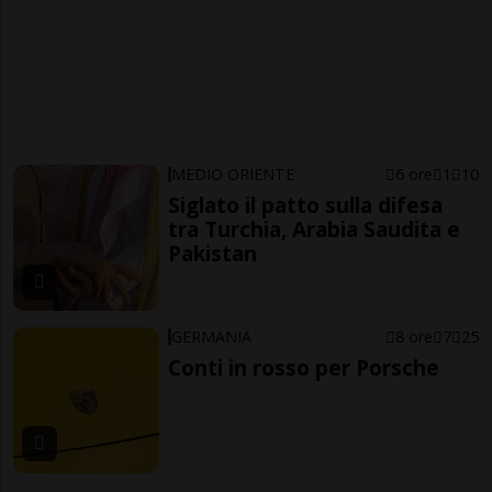
MEDIO ORIENTE
6 ore
1
10
Siglato il patto sulla difesa
tra Turchia, Arabia Saudita e
Pakistan
GERMANIA
8 ore
7
25
Conti in rosso per Porsche