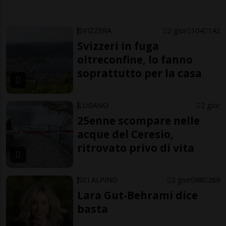
SVIZZERA
2 gior
104
142
Svizzeri in fuga
oltreconfine, lo fanno
soprattutto per la casa
LUGANO
2 gior
25enne scompare nelle
acque del Ceresio,
ritrovato privo di vita
SCI ALPINO
2 gior
68
289
Lara Gut-Behrami dice
basta