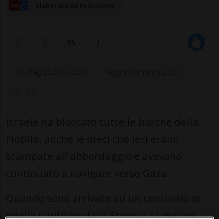
elaborata da Redazione
19 mag 2026 - 22:30
Aggiornamento 23:01
12
Israele ha bloccato tutte le barche della
Flotilla, anche le dieci che ieri erano
scampate all'abbordaggio e avevano
continuato a navigare verso Gaza.
Quando sono arrivate ad un centinaio di
miglia nautiche dalla Striscia, la marina