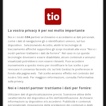
israeliana le ha attaccate: questa volta
usando dei proiettili, sparati contro sei
imbarcazioni. A denunciarlo è stata la
stessa Global Sumud Flotilla (Gsf),
La vostra privacy è per noi molto importante
Noi e i nostri
594
partner archiviamo e accediamo ai dati personali,
specificando di non sapere se fossero
come i dati di navigazione gli o identificatori univoci, sul tuo
dispositivo . Selezionando Accetto, abiliti le tecnologie di
proiettili di gomma.
tracciamento affinché supportino gli scopi mostrati alla voce "Noi e i
nostri partner trattiamo i dati da fornire". Nel caso in cui queste
tecnologie dovessero essere disabilitate, alcuni contenuti e annunci
Termina così la nuova spedizione
visualizzati potrebbero non essere rilevanti. Puoi accedere
nuovamente a questo menu per modificare le tue scelte o per
dell'iniziativa nata per portare aiuti
revocare il consenso facendo clic sul link Gestisci le preferenze in
fondo alla pagina web.. Tali scelte avranno effetto nel contesto del
umanitari e attirare l'attenzione
nostro Sito web. Per maggiori informazioni, consulta l'Informativa
sulla privacy.
internazionale sulla tragedia di Gaza.
Noi e i nostri partner trattiamo i dati per fornire:
Questa volta la flotilla - 54 imbarcazioni
Utilizzare dati di geolocalizzazione precisi. Scansione attiva delle
caratteristiche del dispositivo ai fini dell’identificazione. Archiviare
con 426 attivisti di 39 nazionalità - era
informazioni su dispositivo e/o accedervi. Pubblicità e contenuti
personalizzati, misurazione delle prestazioni dei contenuti e degli