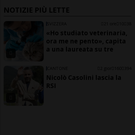
NOTIZIE PIÙ LETTE
SVIZZERA
21 ore
10
38
«Ho studiato veterinaria,
ora me ne pento», capita
a una laureata su tre
CANTONE
2 gior
160
394
Nicolò Casolini lascia la
RSI