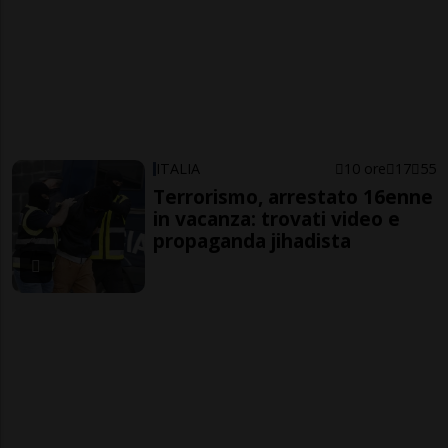
ITALIA
10 ore
17
55
Terrorismo, arrestato 16enne
in vacanza: trovati video e
propaganda jihadista