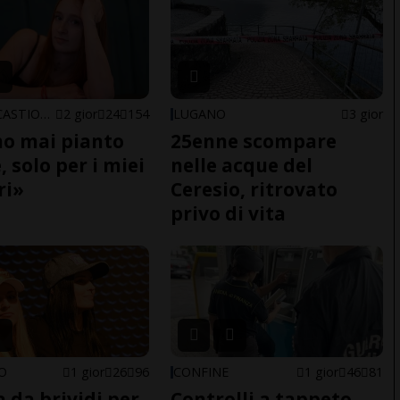
ARBEDO-CASTIONE
2 gior
24
154
LUGANO
3 gior
o mai pianto
25enne scompare
 solo per i miei
nelle acque del
ri»
Ceresio, ritrovato
privo di vita
NO
1 gior
26
96
CONFINE
1 gior
46
81
a da brividi per
Controlli a tappeto