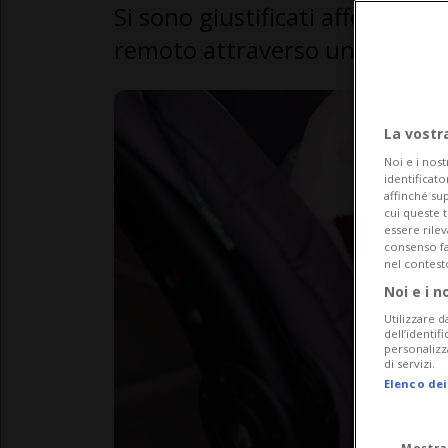
Si sono giustificati affermand
remoto attraverso un cellular
La vostr
Noi e i nost
identificato
affinché sup
cui queste 
essere rile
consenso fac
nel contest
Noi e i n
Utilizzare d
dell’identif
personalizz
di servizi.
Elenco dei
Mostra