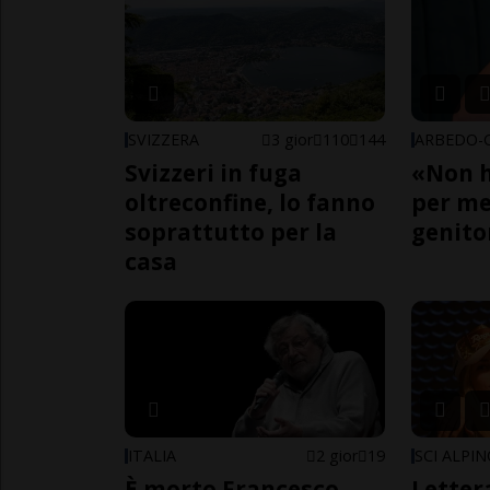
SVIZZERA
3 gior
110
144
Svizzeri in fuga
«Non h
oltreconfine, lo fanno
per me,
soprattutto per la
genito
casa
ITALIA
2 gior
19
SCI ALPI
È morto Francesco
Letter