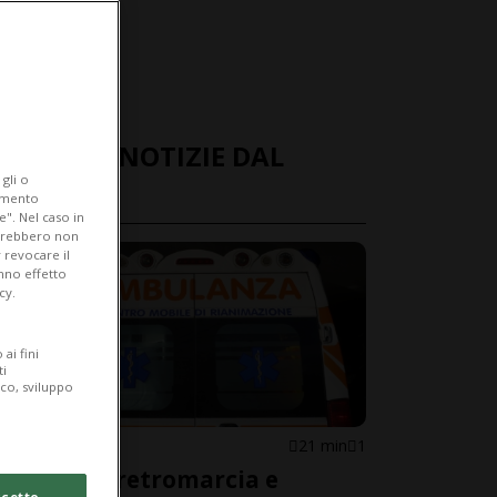
ULTIME NOTIZIE DAL
gli o
MONDO
iamento
e". Nel caso in
potrebbero non
 revocare il
anno effetto
cy.
ai fini
ti
ico, sviluppo
ITALIA
21 min
1
Mette la retromarcia e
cetto