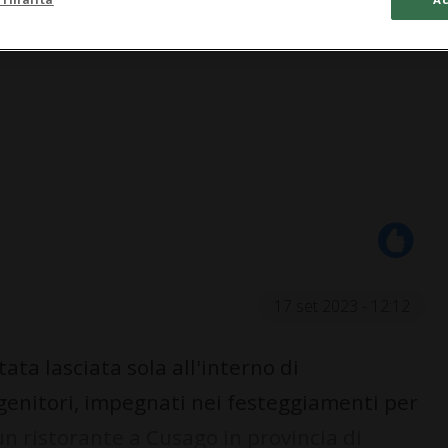
17 set 2023 - 12:12
ta lasciata sola all'interno di
genitori, impegnati nei festeggiamenti per
un ristorante a Cusago in provincia di