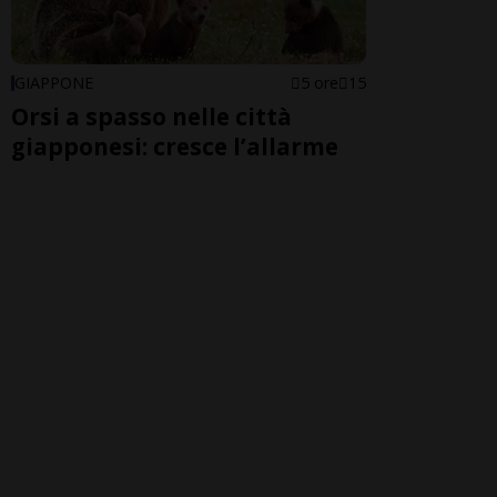
GIAPPONE
5 ore
15
Orsi a spasso nelle città
giapponesi: cresce l’allarme