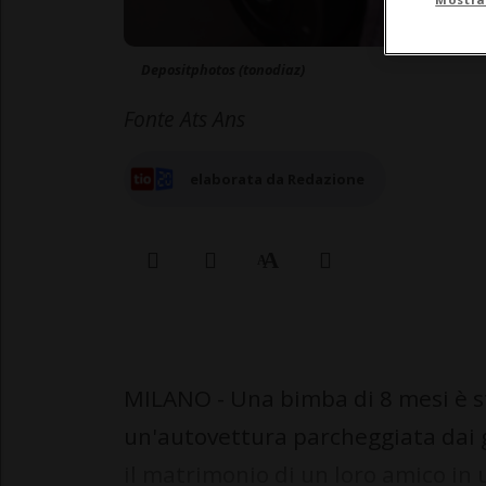
Depositphotos (tonodiaz)
Fonte Ats Ans
elaborata da Redazione
MILANO - Una bimba di 8 mesi è sta
un'autovettura parcheggiata dai 
il matrimonio di un loro amico in 