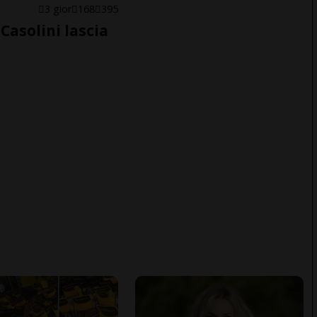
E
3 gior
168
395
Casolini lascia