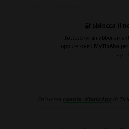
Milano. È accaduto ier...
🔐 Sblocca il n
Sottoscrivi un abbonamen
oppure scegli
MyTioAbo
per 
app 
Entra nel
canale WhatsApp
di Tic