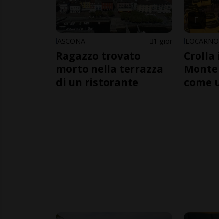
ASCONA
1 gior
LOCARNO
Ragazzo trovato
Crolla 
morto nella terrazza
Monte 
di un ristorante
come 