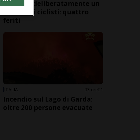
travolge deliberatamente un
gruppo di ciclisti: quattro
feriti
ITALIA
3 ore
1
Incendio sul Lago di Garda:
oltre 200 persone evacuate