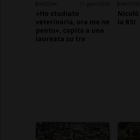
SVIZZERA
1 gior
19
42
CANTON
«Ho studiato
Nicolò 
veterinaria, ora me ne
la RSI
pento», capita a una
laureata su tre