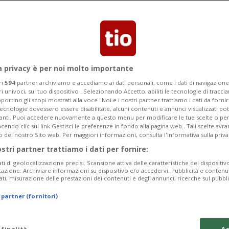
o che controllavano la piccola da
e in videochiamata
a privacy è per noi molto importante
ri
594
partner archiviamo e accediamo ai dati personali, come i dati di navigazione 
ri univoci, sul tuo dispositivo . Selezionando Accetto, abiliti le tecnologie di tracc
portino gli scopi mostrati alla voce "Noi e i nostri partner trattiamo i dati da fornir
tecnologie dovessero essere disabilitate, alcuni contenuti e annunci visualizzati 
vanti. Puoi accedere nuovamente a questo menu per modificare le tue scelte o per
endo clic sul link Gestisci le preferenze in fondo alla pagina web.. Tali scelte avr
o del nostro Sito web. Per maggiori informazioni, consulta l'Informativa sulla priva
ostri partner trattiamo i dati per fornire:
ati di geolocalizzazione precisi. Scansione attiva delle caratteristiche del dispositivo 
icazione. Archiviare informazioni su dispositivo e/o accedervi. Pubblicità e contenu
ati, misurazione delle prestazioni dei contenuti e degli annunci, ricerche sul pubbl
 partner (fornitori)
 finalità
Ac