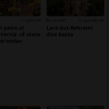
1 gior
130
SCI ALPINO
2 gior
68
285
il palco al
Lara Gut-Behrami
Verità: «È stato
dice basta
un'onda»