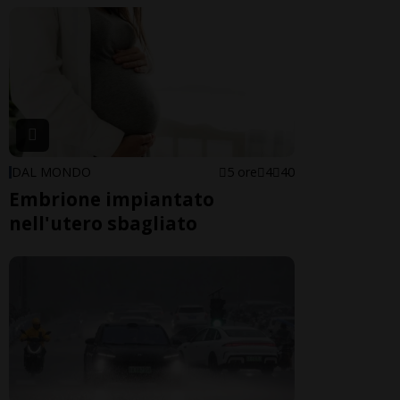
DAL MONDO
5 ore
4
40
Embrione impiantato
nell'utero sbagliato