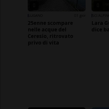
LUGANO
1 gior
SCI ALPI
25enne scompare
Lara G
nelle acque del
dice b
Ceresio, ritrovato
privo di vita