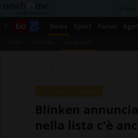
Affitta
News
Sport
Focus
Age
TICINO
SVIZZERA
DAL MONDO
STATI UNITI / RUSSIA
Blinken annuncia
nella lista c'è an