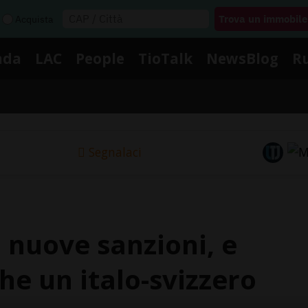
Acquista
nda
LAC
People
TioTalk
NewsBlog
R
Segnalaci
 nuove sanzioni, e
che un italo-svizzero