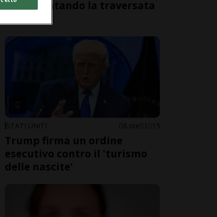
morti tentando la traversata
a nuoto
STATI UNITI
8 ore
1
15
Trump firma un ordine
esecutivo contro il 'turismo
delle nascite'