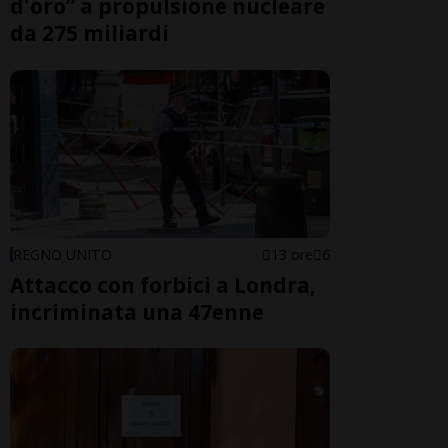
d'oro” a propulsione nucleare
da 275 miliardi
REGNO UNITO
13 ore
6
Attacco con forbici a Londra,
incriminata una 47enne