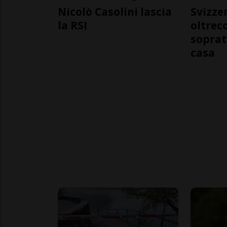
Nicolò Casolini lascia
Svizzer
la RSI
oltrec
soprat
casa