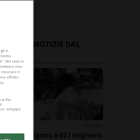
ULTIME NOTIZIE DAL
gli o
MONDO
iamento
e". Nel caso in
potrebbero non
 revocare il
anno effetto
cy.
ai fini
ti
ico, sviluppo
SPAGNA
7 ore
2
Ceuta, salgono a 82 i migranti
cetto