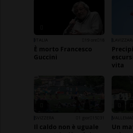
ITALIA
19 ore
18
LAVIZZAR
È morto Francesco
Precip
Guccini
escursi
vita
SVIZZERA
1 gior
15
31
VALLEMA
Il caldo non è uguale
Un ma