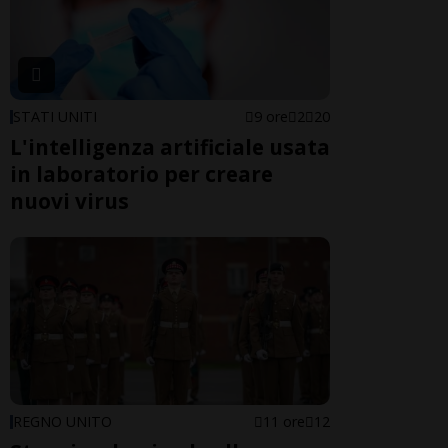
STATI UNITI
9 ore
2
20
L'intelligenza artificiale usata
in laboratorio per creare
nuovi virus
REGNO UNITO
11 ore
12