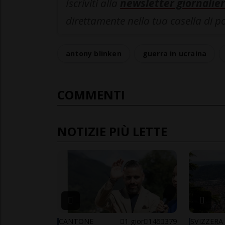
Iscriviti alla
newsletter giornalier
direttamente nella tua casella di p
antony blinken
guerra in ucraina
COMMENTI
NOTIZIE PIÙ LETTE
CANTONE
1 gior
146
379
SVIZZERA