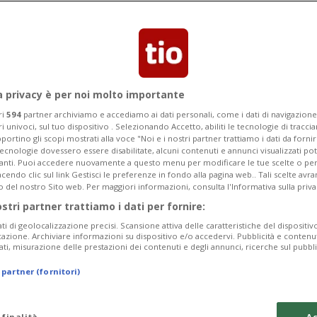
ter Moretti, accusato di aver fornito
ntelligence di Mosca
a privacy è per noi molto importante
ri
594
partner archiviamo e accediamo ai dati personali, come i dati di navigazione 
ri univoci, sul tuo dispositivo . Selezionando Accetto, abiliti le tecnologie di tracc
portino gli scopi mostrati alla voce "Noi e i nostri partner trattiamo i dati da fornir
tecnologie dovessero essere disabilitate, alcuni contenuti e annunci visualizzati 
vanti. Puoi accedere nuovamente a questo menu per modificare le tue scelte o per
endo clic sul link Gestisci le preferenze in fondo alla pagina web.. Tali scelte avr
o del nostro Sito web. Per maggiori informazioni, consulta l'Informativa sulla priva
ostri partner trattiamo i dati per fornire:
ati di geolocalizzazione precisi. Scansione attiva delle caratteristiche del dispositivo 
icazione. Archiviare informazioni su dispositivo e/o accedervi. Pubblicità e contenu
ati, misurazione delle prestazioni dei contenuti e degli annunci, ricerche sul pubbl
 partner (fornitori)
 finalità
Ac