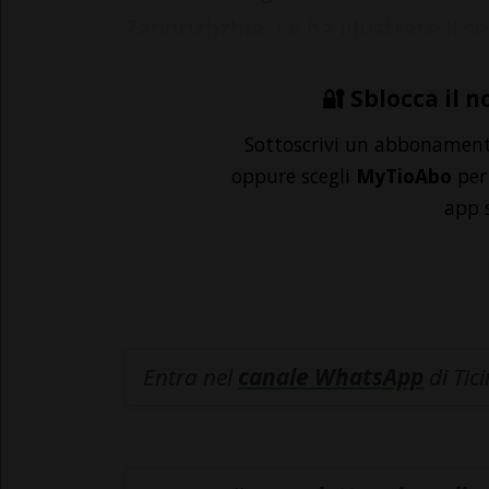
Zaporizhzhia. Le ha illustrate il se
🔐 Sblocca il n
Sottoscrivi un abbonamen
oppure scegli
MyTioAbo
per 
app 
Entra nel
canale WhatsApp
di Tic