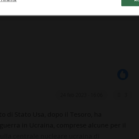
24 feb 2023 - 16:06
3
 di Stato Usa, dopo il Tesoro, ha
guerra in Ucraina, comprese alcune per il
sulla centrale nucleare ucraina di