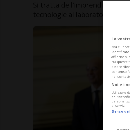
Si tratta dell'imprenditore Wal
tecnologie ai laboratori e all'i
La vostr
Noi e i nost
identificato
affinché sup
cui queste 
essere rile
consenso fac
nel contest
Noi e i n
Utilizzare d
dell’identif
personalizz
di servizi.
Elenco dei
Mostra