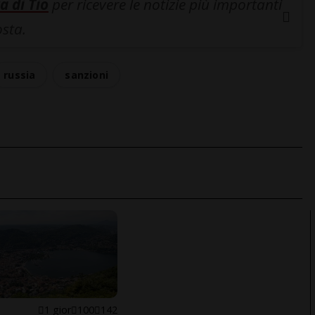
a di Tio
per ricevere le notizie più importanti
osta.
russia
sanzioni
1 gior
100
142