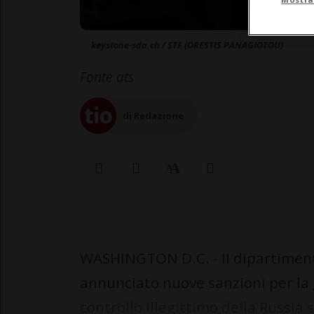
keystone-sda.ch / STF (ORESTIS PANAGIOTOU)
Fonte ats
di Redazione
WASHINGTON D.C. - Il dipartimento
annunciato nuove sanzioni per la 
controllo illegittimo della Russia 