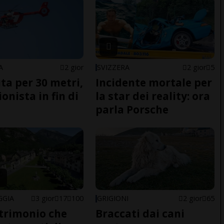
A
2 gior
SVIZZERA
2 gior
5
ita per 30 metri,
Incidente mortale per
onista in fin di
la star dei reality: ora
parla Porsche
GGIA
3 gior
17
100
GRIGIONI
2 gior
65
trimonio che
Braccati dai cani