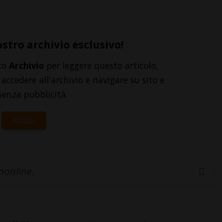
g...
ostro archivio esclusivo!
to
Archivio
per leggere questo articolo,
accedere all'archivio e navigare su sito e
senza pubblicità.
ACCEDI
inonline.