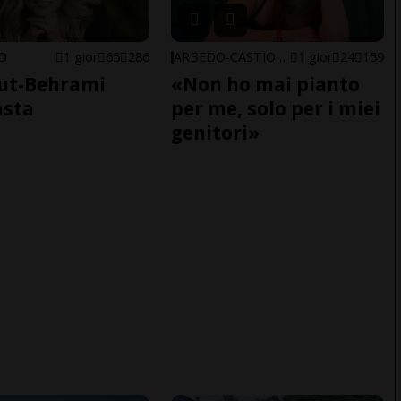
NO
1 gior
65
286
ARBEDO-CASTIONE
1 gior
24
159
ut-Behrami
«Non ho mai pianto
asta
per me, solo per i miei
genitori»