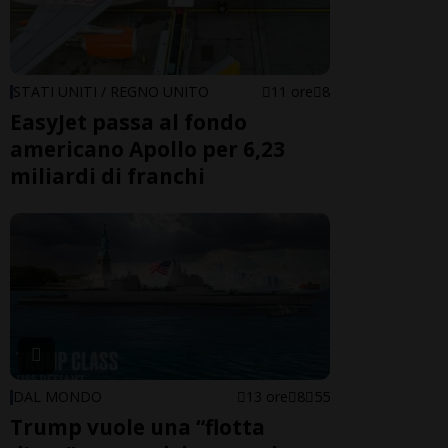
STATI UNITI / REGNO UNITO
11 ore
8
EasyJet passa al fondo
americano Apollo per 6,23
miliardi di franchi
DAL MONDO
13 ore
8
55
Trump vuole una “flotta