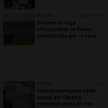
SVIZZERA
1 gior
101
141
Svizzeri in fuga
oltreconfine, lo fanno
soprattutto per la casa
LUGANO
1 gior
25enne scompare nelle
acque del Ceresio,
ritrovato privo di vita