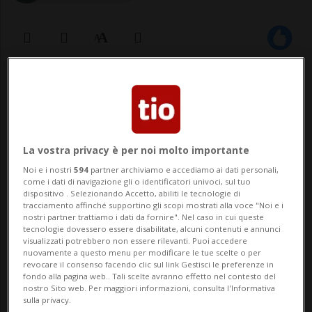
25 ago 2021 - 17:04
CHAMBÉRY - Ha perso la vita durante una
ultramaratona d'altura un corridore di
La vostra privacy è per noi molto importante
nazionalità ceca, caduto nel vuoto e poi
Noi e i nostri
594
partner archiviamo e accediamo ai dati personali,
come i dati di navigazione gli o identificatori univoci, sul tuo
spirato per le ferite riportate. L'uomo, che
dispositivo . Selezionando Accetto, abiliti le tecnologie di
tracciamento affinché supportino gli scopi mostrati alla voce "Noi e i
aveva 35 anni e partecipava con altre
nostri partner trattiamo i dati da fornire". Nel caso in cui queste
tecnologie dovessero essere disabilitate, alcuni contenuti e annunci
1'600 persone all'Ultra Trail del Monte...
visualizzati potrebbero non essere rilevanti. Puoi accedere
nuovamente a questo menu per modificare le tue scelte o per
revocare il consenso facendo clic sul link Gestisci le preferenze in
fondo alla pagina web.. Tali scelte avranno effetto nel contesto del
🔐 Sblocca il nostro archivio
nostro Sito web. Per maggiori informazioni, consulta l'Informativa
sulla privacy.