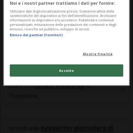
esclusivo!
Noi e i nostri partner trattiamo i dati per fornire:
Utilizzare dati di geolocalizzazione precisi. Scansione attiva delle
Sottoscrivi un abbonamento
Archivio
per
caratteristiche del dispositivo ai fini dell’identificazione. Archiviare
informazioni su dispositivo e/o accedervi. Pubblicità e contenuti
leggere questo articolo, oppure scegli
personalizzati, misurazione delle prestazioni dei contenuti e degli
annunci, ricerche sul pubblico, sviluppo di servizi.
MyTioAbo
per accedere all'archivio e
Elenco dei partner (fornitori)
navigare su sito e app senza pubblicità.
Mostra finalità
ACCEDI
Accetto
Entra nel
canale WhatsApp
di
Ticinonline.
Iscriviti alla
newsletter giornaliera di