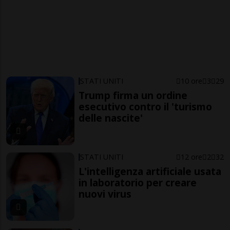
STATI UNITI
10 ore
3
29
Trump firma un ordine
esecutivo contro il 'turismo
delle nascite'
STATI UNITI
12 ore
2
32
L'intelligenza artificiale usata
in laboratorio per creare
nuovi virus