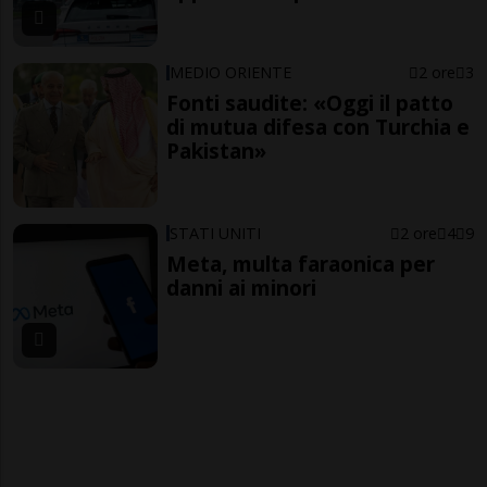
MEDIO ORIENTE
2 ore
3
Fonti saudite: «Oggi il patto
di mutua difesa con Turchia e
Pakistan»
STATI UNITI
2 ore
4
9
Meta, multa faraonica per
danni ai minori