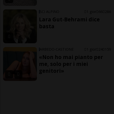
SCI ALPINO
1 gior
66
286
Lara Gut-Behrami dice
basta
ARBEDO-CASTIONE
1 gior
24
159
«Non ho mai pianto per
me, solo per i miei
genitori»