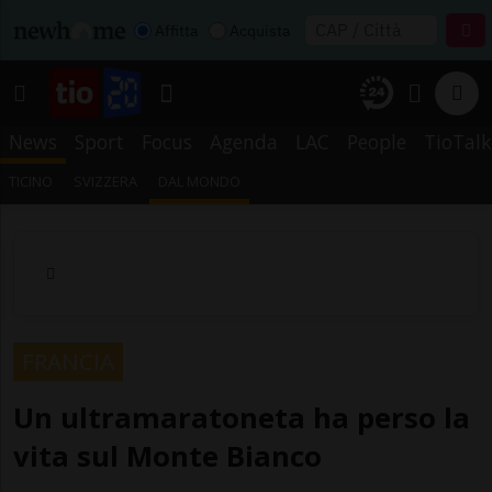
Affitta
Acquista
News
Sport
Focus
Agenda
LAC
People
TioTalk
TICINO
SVIZZERA
DAL MONDO
FRANCIA
Un ultramaratoneta ha perso la
vita sul Monte Bianco