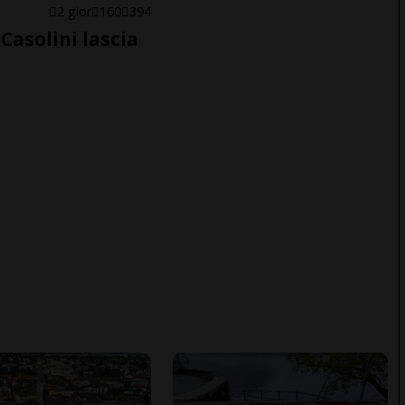
E
2 gior
160
394
Casolini lascia