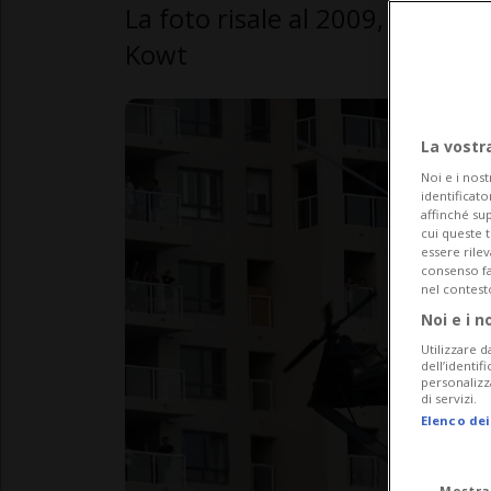
La foto risale al 2009, ed è sta
Kowt
La vostr
Noi e i nost
identificato
affinché sup
cui queste 
essere rile
consenso fac
nel contest
Noi e i n
Utilizzare d
dell’identif
personalizz
di servizi.
Elenco dei
Mostra