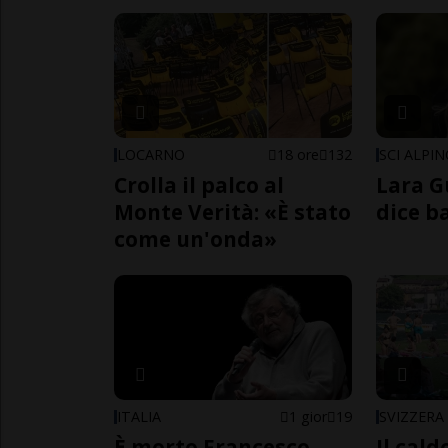
LOCARNO
18 ore
132
SCI ALPI
Crolla il palco al
Lara G
Monte Verità: «È stato
dice b
come un'onda»
ITALIA
1 gior
19
SVIZZERA
È morto Francesco
Il cal