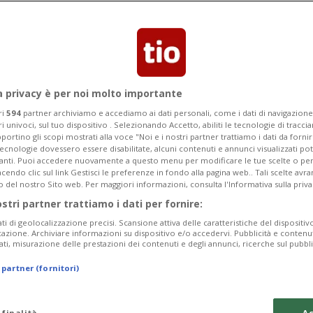
ta scattata nella base militare di Tarin
a privacy è per noi molto importante
ri
594
partner archiviamo e accediamo ai dati personali, come i dati di navigazione 
ri univoci, sul tuo dispositivo . Selezionando Accetto, abiliti le tecnologie di tracc
portino gli scopi mostrati alla voce "Noi e i nostri partner trattiamo i dati da fornir
tecnologie dovessero essere disabilitate, alcuni contenuti e annunci visualizzati 
vanti. Puoi accedere nuovamente a questo menu per modificare le tue scelte o per
endo clic sul link Gestisci le preferenze in fondo alla pagina web.. Tali scelte avr
o del nostro Sito web. Per maggiori informazioni, consulta l'Informativa sulla priva
ostri partner trattiamo i dati per fornire:
ati di geolocalizzazione precisi. Scansione attiva delle caratteristiche del dispositivo 
icazione. Archiviare informazioni su dispositivo e/o accedervi. Pubblicità e contenu
ati, misurazione delle prestazioni dei contenuti e degli annunci, ricerche sul pubbl
 partner (fornitori)
 finalità
Ac