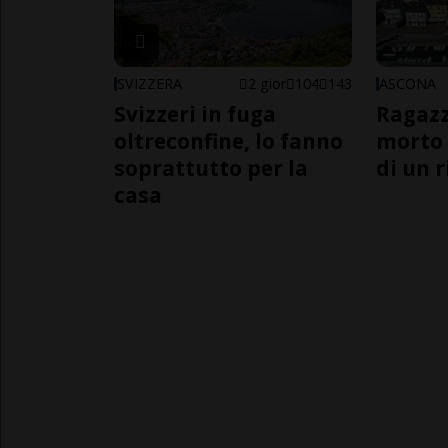
SVIZZERA
2 gior
104
143
ASCONA
Svizzeri in fuga
Ragazz
oltreconfine, lo fanno
morto 
soprattutto per la
di un 
casa