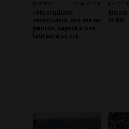
SVIZZERA
1 gior
11
40
CANTON
«Ho studiato
Nicolò 
veterinaria, ora me ne
la RSI
pento», capita a una
laureata su tre