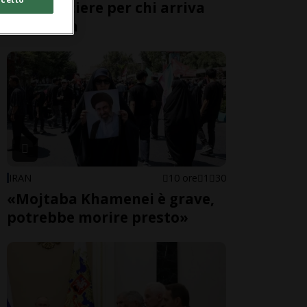
alle frontiere per chi arriva
dall'Italia
IRAN
10 ore
1
30
«Mojtaba Khamenei è grave,
potrebbe morire presto»