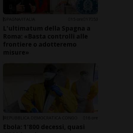
SPAGNA/ITALIA
15 ore
17
53
L'ultimatum della Spagna a
Roma: «Basta controlli alle
frontiere o adotteremo
misure»
REPUBBLICA DEMOCRATICA CONGO
16 ore
Ebola: 1'800 decessi, quasi