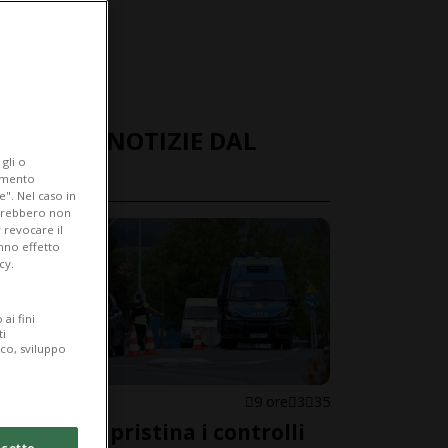
ULTIME NOTIZIE DAL
gli o
MONDO
iamento
e". Nel caso in
potrebbero non
 revocare il
anno effetto
cy.
ai fini
ti
ico, sviluppo
SPAGNA
9 ore
3
35
Madrid ripristina i controlli
cetto