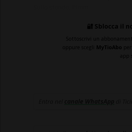
Sullo sfondo, l'imm...
🔐 Sblocca il n
Sottoscrivi un abbonamen
oppure scegli
MyTioAbo
per 
app 
Entra nel
canale WhatsApp
di Tic