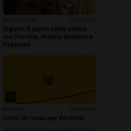
MEDIO ORIENTE
18 ore
1
11
Siglato il patto sulla difesa
tra Turchia, Arabia Saudita e
Pakistan
GERMANIA
19 ore
7
27
Conti in rosso per Porsche