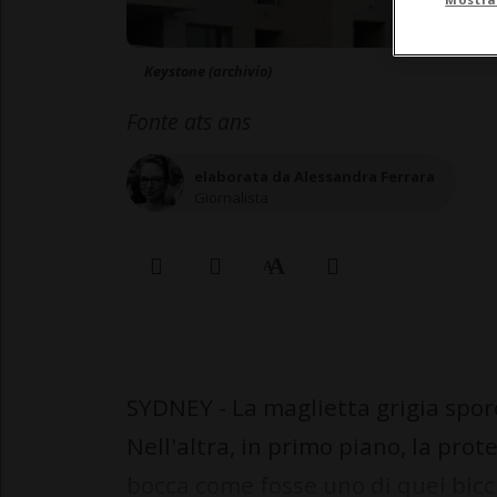
Keystone (archivio)
Fonte ats ans
elaborata da Alessandra Ferrara
Giornalista
SYDNEY - La maglietta grigia sporc
Nell'altra, in primo piano, la pro
bocca come fosse uno di quei bicch