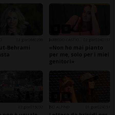
NO
2 gior
68
290
ARBEDO-CASTIONE
2 gior
24
157
ut-Behrami
«Non ho mai pianto
asta
per me, solo per i miei
genitori»
2 gior
15
32
SCI ALPINO
1 gior
24
97
do non è uguale
Lettera da brividi per