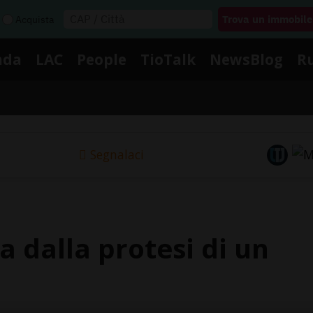
Acquista
nda
LAC
People
TioTalk
NewsBlog
R
Segnalaci
a dalla protesi di un