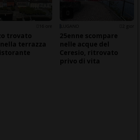
16 ore
LUGANO
2 gior
o trovato
25enne scompare
nella terrazza
nelle acque del
ristorante
Ceresio, ritrovato
privo di vita