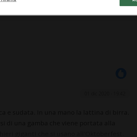
01 dic 2020 - 19:42
a e sudata. In una mano la lattina di birra.
tesi di una gamba che viene portata alla
ieri giganti che si usano all'Oktoberfest.