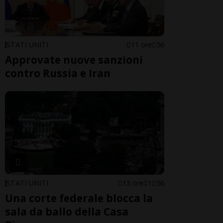
STATI UNITI
11 ore
56
Approvate nuove sanzioni
contro Russia e Iran
STATI UNITI
13 ore
1
56
Una corte federale blocca la
sala da ballo della Casa