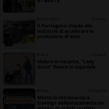
81 anni fa
STATI UNITI
1 ora
2
Il Pentagono chiede alle
industrie di accelerare la
produzione di armi
ITALIA
15 ore
9
Malore in vacanza, "Lady
Gucci" finisce in ospedale
ITALIA
19 ore
16
Mette la retromarcia e
travolge deliberatamente un
gruppo di ciclisti: quattro