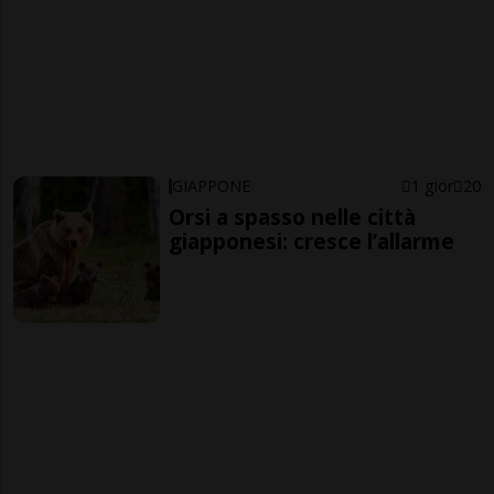
GIAPPONE
1 gior
20
Orsi a spasso nelle città
giapponesi: cresce l’allarme