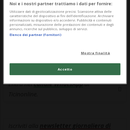
esclusivo!
Noi e i nostri partner trattiamo i dati per fornire:
Utilizzare dati di geolocalizzazione precisi. Scansione attiva delle
Sottoscrivi un abbonamento
Archivio
per
caratteristiche del dispositivo ai fini dell’identificazione. Archiviare
informazioni su dispositivo e/o accedervi. Pubblicità e contenuti
leggere questo articolo, oppure scegli
personalizzati, misurazione delle prestazioni dei contenuti e degli
annunci, ricerche sul pubblico, sviluppo di servizi.
MyTioAbo
per accedere all'archivio e
Elenco dei partner (fornitori)
navigare su sito e app senza pubblicità.
Mostra finalità
ACCEDI
Accetto
Entra nel
canale WhatsApp
di
Ticinonline.
Iscriviti alla
newsletter giornaliera di