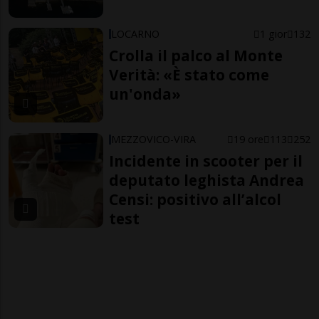
LOCARNO
1 gior
132
Crolla il palco al Monte
Verità: «È stato come
un'onda»
MEZZOVICO-VIRA
19 ore
113
252
Incidente in scooter per il
deputato leghista Andrea
Censi: positivo all’alcol
test