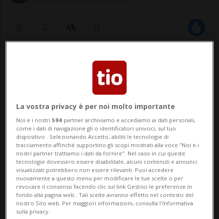
23 set 2020 - 20:56
SOFIA - In Bulgaria il ministero degli esteri
ha dato 72 ore di tempo per lasciare il
La vostra privacy è per noi molto importante
Paese a due diplomatici russi accusati di
Noi e i nostri
594
partner archiviamo e accediamo ai dati personali,
come i dati di navigazione gli o identificatori univoci, sul tuo
spionaggio. Secondo la procura bulgara,
dispositivo . Selezionando Accetto, abiliti le tecnologie di
tracciamento affinché supportino gli scopi mostrati alla voce "Noi e i
dal 2016 i due raccoglievano informazioni
nostri partner trattiamo i dati da fornire". Nel caso in cui queste
tecnologie dovessero essere disabilitate, alcuni contenuti e annunci
riguardanti le strutture militari bulgar...
visualizzati potrebbero non essere rilevanti. Puoi accedere
nuovamente a questo menu per modificare le tue scelte o per
revocare il consenso facendo clic sul link Gestisci le preferenze in
fondo alla pagina web.. Tali scelte avranno effetto nel contesto del
🔐 Sblocca il nostro archivio
nostro Sito web. Per maggiori informazioni, consulta l'Informativa
sulla privacy.