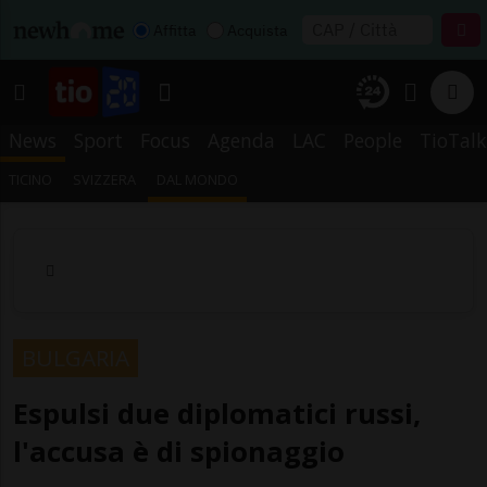
Affitta
Acquista
News
Sport
Focus
Agenda
LAC
People
TioTalk
TICINO
SVIZZERA
DAL MONDO
BULGARIA
Espulsi due diplomatici russi,
l'accusa è di spionaggio