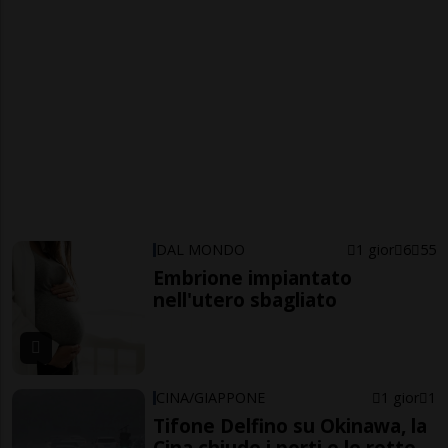
DAL MONDO
1 gior
6
55
Embrione impiantato
nell'utero sbagliato
CINA/GIAPPONE
1 gior
1
Tifone Delfino su Okinawa, la
Cina chiude i porti e le rotte