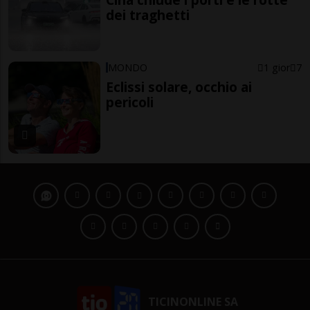
dei traghetti
MONDO
1 gior
7
Eclissi solare, occhio ai
pericoli
TICINONLINE SA