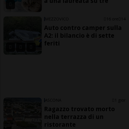
a una laureata su tre
MEZZOVICO
16 ore
14
Auto contro camper sulla
A2: il bilancio è di sette
feriti
ASCONA
1 gior
Ragazzo trovato morto
nella terrazza di un
ristorante