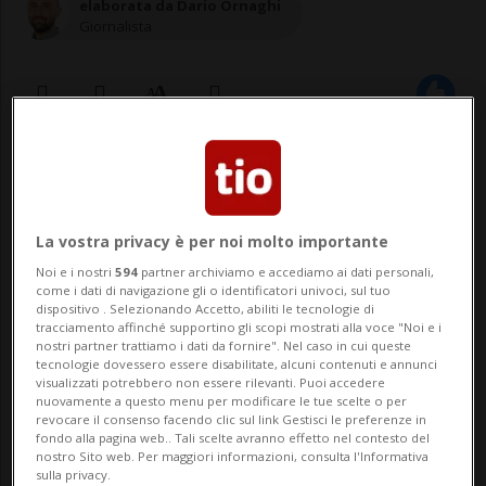
elaborata da Dario Ornaghi
Giornalista
13 gen 2021 - 12:43
TEL AVIV - I risultati di una recente ricerca
La vostra privacy è per noi molto importante
israeliana confermano un certo ottimismo
Noi e i nostri
594
partner archiviamo e accediamo ai dati personali,
come i dati di navigazione gli o identificatori univoci, sul tuo
sulla copertura immunitaria offerta già
dispositivo . Selezionando Accetto, abiliti le tecnologie di
tracciamento affinché supportino gli scopi mostrati alla voce "Noi e i
dalla prima dose del vaccino di Pfizer-
nostri partner trattiamo i dati da fornire". Nel caso in cui queste
tecnologie dovessero essere disabilitate, alcuni contenuti e annunci
BioNTech. Lo riferisce il quotidiano Yediot
visualizzati potrebbero non essere rilevanti. Puoi accedere
nuovamente a questo menu per modificare le tue scelte o per
Ahronot, che illustra lo stu...
revocare il consenso facendo clic sul link Gestisci le preferenze in
fondo alla pagina web.. Tali scelte avranno effetto nel contesto del
nostro Sito web. Per maggiori informazioni, consulta l'Informativa
sulla privacy.