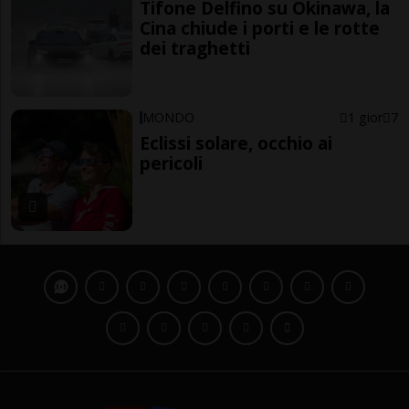
Tifone Delfino su Okinawa, la
Cina chiude i porti e le rotte
dei traghetti
MONDO
1 gior
7
Eclissi solare, occhio ai
pericoli