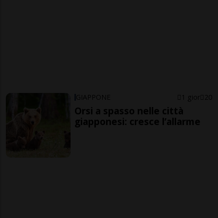
GIAPPONE
1 gior
20
Orsi a spasso nelle città
giapponesi: cresce l’allarme