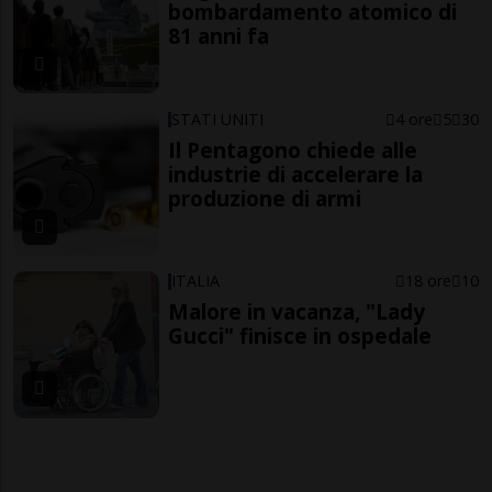
bombardamento atomico di
81 anni fa
STATI UNITI
4 ore
5
30
Il Pentagono chiede alle
industrie di accelerare la
produzione di armi
ITALIA
18 ore
10
Malore in vacanza, "Lady
Gucci" finisce in ospedale