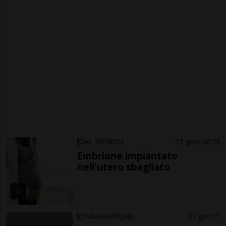
DAL MONDO
1 gior
6
55
Embrione impiantato
nell'utero sbagliato
CINA/GIAPPONE
1 gior
1