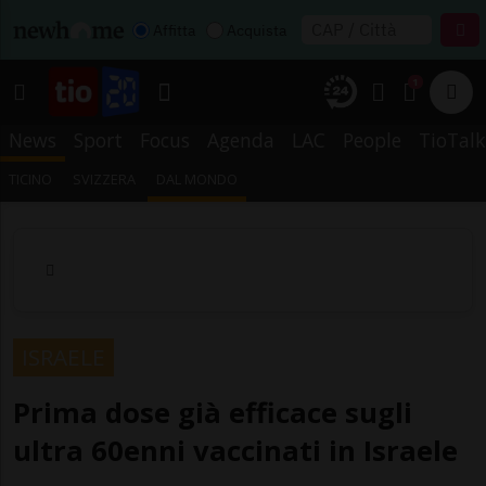
Affitta
Acquista
1
News
Sport
Focus
Agenda
LAC
People
TioTalk
TICINO
SVIZZERA
DAL MONDO
ISRAELE
Prima dose già efficace sugli
ultra 60enni vaccinati in Israele