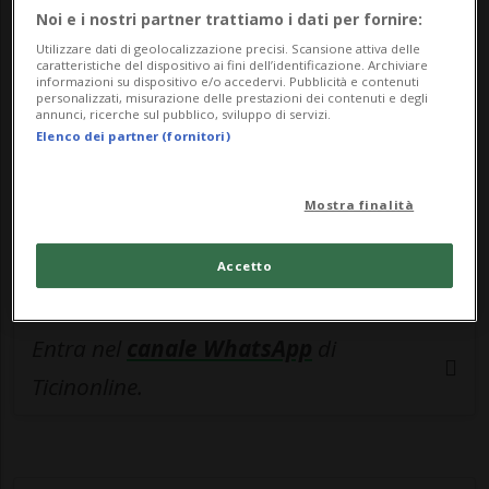
🔐 Sblocca il nostro archivio
Noi e i nostri partner trattiamo i dati per fornire:
esclusivo!
Utilizzare dati di geolocalizzazione precisi. Scansione attiva delle
caratteristiche del dispositivo ai fini dell’identificazione. Archiviare
Sottoscrivi un abbonamento
Archivio
per
informazioni su dispositivo e/o accedervi. Pubblicità e contenuti
personalizzati, misurazione delle prestazioni dei contenuti e degli
leggere questo articolo, oppure scegli
annunci, ricerche sul pubblico, sviluppo di servizi.
Elenco dei partner (fornitori)
MyTioAbo
per accedere all'archivio e
navigare su sito e app senza pubblicità.
Mostra finalità
ACCEDI
Accetto
Entra nel
canale WhatsApp
di
Ticinonline.