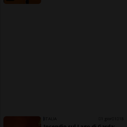
ITALIA
1 gior
1
18
Incendio sul Lago di Garda: