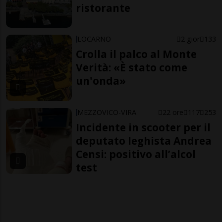
ristorante
LOCARNO
2 gior
133
Crolla il palco al Monte
Verità: «È stato come
un'onda»
MEZZOVICO-VIRA
22 ore
117
253
Incidente in scooter per il
deputato leghista Andrea
Censi: positivo all’alcol
test