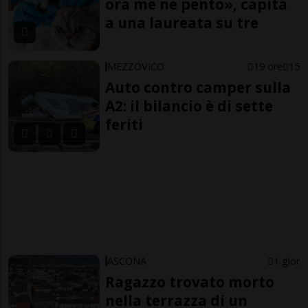
ora me ne pento», capita
a una laureata su tre
MEZZOVICO
19 ore
15
Auto contro camper sulla
A2: il bilancio è di sette
feriti
ASCONA
1 gior
Ragazzo trovato morto
nella terrazza di un