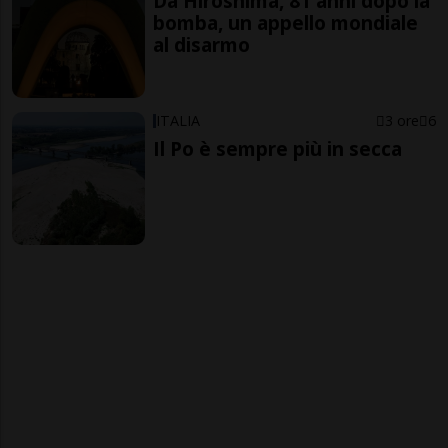
Da Hiroshima, 81 anni dopo la
bomba, un appello mondiale
al disarmo
ITALIA
3 ore
6
Il Po è sempre più in secca