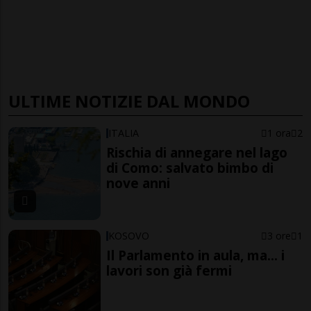
ULTIME NOTIZIE DAL MONDO
ITALIA
1 ora
2
Rischia di annegare nel lago
di Como: salvato bimbo di
nove anni
KOSOVO
3 ore
1
Il Parlamento in aula, ma... i
lavori son già fermi