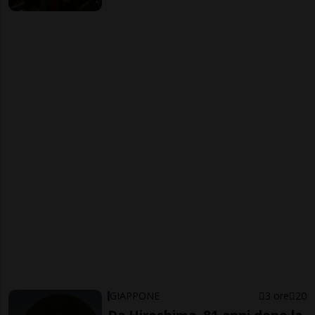
GIAPPONE
3 ore
20