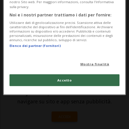
nostro Sito web. Per maggiori informazioni, consulta l'Informativa
cambiare il coronavirus. Il segretario
sulla privacy.
generale dell'Onu ha diverse gatte da
Noi e i nostri partner trattiamo i dati per fornire:
Utilizzare dati di geolocalizzazione precisi. Scansione attiva delle
pelare ultimamente. Ma non tutto è
caratteristiche del dispositivo ai fini dell’identificazione. Archiviare
informazioni su dispositivo e/o accedervi. Pubblicità e contenuti
perduto. In un discorso tenut...
personalizzati, misurazione delle prestazioni dei contenuti e degli
annunci, ricerche sul pubblico, sviluppo di servizi.
Elenco dei partner (fornitori)
🔐 Sblocca il nostro archivio
esclusivo!
Mostra finalità
Sottoscrivi un abbonamento
Archivio
per
Accetto
leggere questo articolo, oppure scegli
MyTioAbo
per accedere all'archivio e
navigare su sito e app senza pubblicità.
ACCEDI