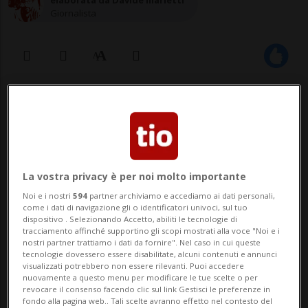
Giornalista
16 set 2020 - 20:46
Aggiornamento 17 set 2020 - 07:41
La vostra privacy è per noi molto importante
Antonio Guterres ha tracciato un
Noi e i nostri
594
partner archiviamo e accediamo ai dati personali,
quadro catastrofico della situazione
come i dati di navigazione gli o identificatori univoci, sul tuo
globale. Ma non tutto è perduto.
dispositivo . Selezionando Accetto, abiliti le tecnologie di
tracciamento affinché supportino gli scopi mostrati alla voce "Noi e i
nostri partner trattiamo i dati da fornire". Nel caso in cui queste
tecnologie dovessero essere disabilitate, alcuni contenuti e annunci
visualizzati potrebbero non essere rilevanti. Puoi accedere
NEW YORK - L'estate più calda di sempre. I
nuovamente a questo menu per modificare le tue scelte o per
revocare il consenso facendo clic sul link Gestisci le preferenze in
conflitti in Siria, Yemen, Sudan. E tanto per
fondo alla pagina web.. Tali scelte avranno effetto nel contesto del