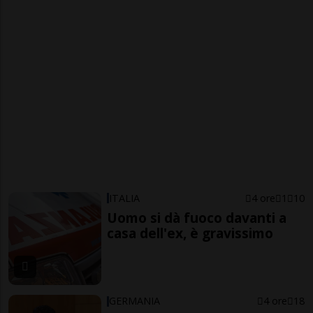
ITALIA
4 ore
1
10
Uomo si dà fuoco davanti a
casa dell'ex, è gravissimo
GERMANIA
4 ore
18