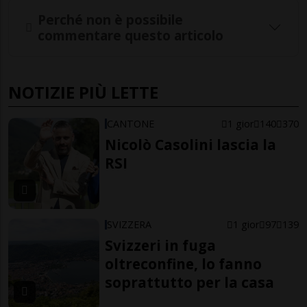
Perché non è possibile
commentare questo articolo
NOTIZIE PIÙ LETTE
CANTONE
1 gior
140
370
Nicolò Casolini lascia la
RSI
SVIZZERA
1 gior
97
139
Svizzeri in fuga
oltreconfine, lo fanno
soprattutto per la casa