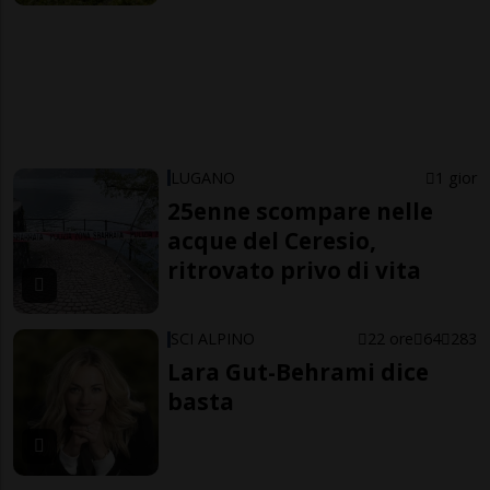
LUGANO
1 gior
25enne scompare nelle
acque del Ceresio,
ritrovato privo di vita
SCI ALPINO
22 ore
64
283
Lara Gut-Behrami dice
basta