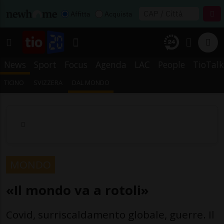
Affitta
Acquista
News
Sport
Focus
Agenda
LAC
People
TioTalk
TICINO
SVIZZERA
DAL MONDO
MONDO
«Il mondo va a rotoli»
Covid, surriscaldamento globale, guerre. Il