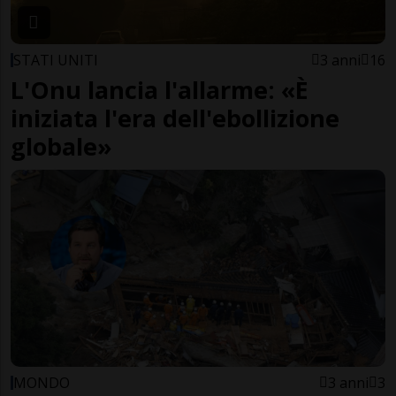
STATI UNITI
3 anni
16
L'Onu lancia l'allarme: «È
iniziata l'era dell'ebollizione
globale»
MONDO
3 anni
3