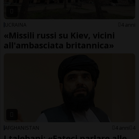
UCRAINA
4 anni
«Missili russi su Kiev, vicini
all'ambasciata britannica»
AFGHANISTAN
4 anni
4
I talebani: «Fateci parlare alle