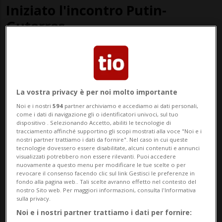
Iniziato l'incontro Putin-
Guterres
La vostra privacy è per noi molto importante
Noi e i nostri
594
partner archiviamo e accediamo ai dati personali,
come i dati di navigazione gli o identificatori univoci, sul tuo
dispositivo . Selezionando Accetto, abiliti le tecnologie di
tracciamento affinché supportino gli scopi mostrati alla voce "Noi e i
nostri partner trattiamo i dati da fornire". Nel caso in cui queste
tecnologie dovessero essere disabilitate, alcuni contenuti e annunci
visualizzati potrebbero non essere rilevanti. Puoi accedere
COLOMBIA
1 anno
nuovamente a questo menu per modificare le tue scelte o per
Al via la Cop16 sulla diversità
revocare il consenso facendo clic sul link Gestisci le preferenze in
fondo alla pagina web.. Tali scelte avranno effetto nel contesto del
biologica
nostro Sito web. Per maggiori informazioni, consulta l'Informativa
sulla privacy.
Noi e i nostri partner trattiamo i dati per fornire: