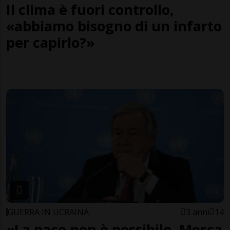
Il clima è fuori controllo,
«abbiamo bisogno di un infarto
per capirlo?»
GUERRA IN UCRAINA
3 anni
14
«La pace non è possibile. Mosca