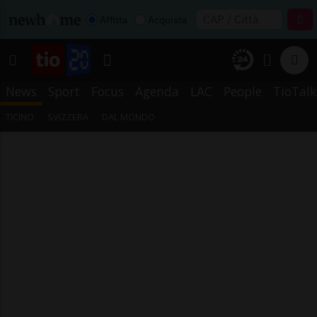
Affitta
Acquista
News
Sport
Focus
Agenda
LAC
People
TioTalk
TICINO
SVIZZERA
DAL MONDO