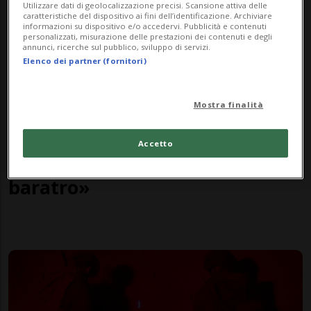
Utilizzare dati di geolocalizzazione precisi. Scansione attiva delle
caratteristiche del dispositivo ai fini dell’identificazione. Archiviare
informazioni su dispositivo e/o accedervi. Pubblicità e contenuti
personalizzati, misurazione delle prestazioni dei contenuti e degli
annunci, ricerche sul pubblico, sviluppo di servizi.
Elenco dei partner (fornitori)
Mostra finalità
STATI UNITI
1 anno
Accetto
«Il Libano è sull'orlo del
baratro»