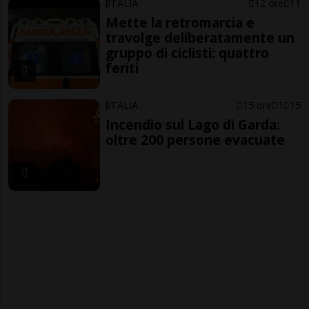
ITALIA
12 ore
11
Mette la retromarcia e
travolge deliberatamente un
gruppo di ciclisti: quattro
feriti
ITALIA
15 ore
1
15
Incendio sul Lago di Garda:
oltre 200 persone evacuate