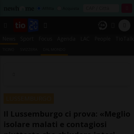
Affitta
Acquista
News
Sport
Focus
Agenda
LAC
People
TioTalk
TICINO
SVIZZERA
DAL MONDO
LUSSEMBURGO
Il Lussemburgo ci prova: «Meglio
isolare malati e contagiosi