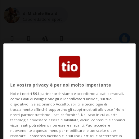
di Michele Giraldi
Caporedattore Sport
04 mag 2020 - 10:06
13
La vostra privacy è per noi molto importante
Noi e i nostri
594
partner archiviamo e accediamo ai dati personali,
come i dati di navigazione gli o identificatori univoci, sul tuo
dispositivo . Selezionando Accetto, abiliti le tecnologie di
tracciamento affinché supportino gli scopi mostrati alla voce "Noi e i
nostri partner trattiamo i dati da fornire". Nel caso in cui queste
tecnologie dovessero essere disabilitate, alcuni contenuti e annunci
Il Granducato spenderà 40 milioni
visualizzati potrebbero non essere rilevanti. Puoi accedere
nuovamente a questo menu per modificare le tue scelte o per
per controllare cittadini e lavoratori
revocare il consenso facendo clic sul link Gestisci le preferenze in