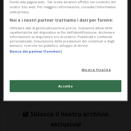
fondo alla pagina web.. Tali scelte avranno effetto nel contesto del
stranieri. Claude Meisch: «Una
nostro Sito web. Per maggiori informazioni, consulta l'Informativa
briciola rispetto alle perdite per un
sulla privacy.
Noi e i nostri partner trattiamo i dati per fornire:
secondo lockdown».
Utilizzare dati di geolocalizzazione precisi. Scansione attiva delle
caratteristiche del dispositivo ai fini dell’identificazione. Archiviare
informazioni su dispositivo e/o accedervi. Pubblicità e contenuti
personalizzati, misurazione delle prestazioni dei contenuti e degli
LUSSEMBURGO - Un test sierologico per
annunci, ricerche sul pubblico, sviluppo di servizi.
Elenco dei partner (fornitori)
tutti i cittadini e per tutti i frontalieri, così
da controllare e – magari – isolare il
Mostra finalità
coronavirus e tornare a una vita quasi
normale. Il Lussemburgo si è posto un
Accetto
obiettivo ambizioso,...
🔐 Sblocca il nostro archivio
esclusivo!