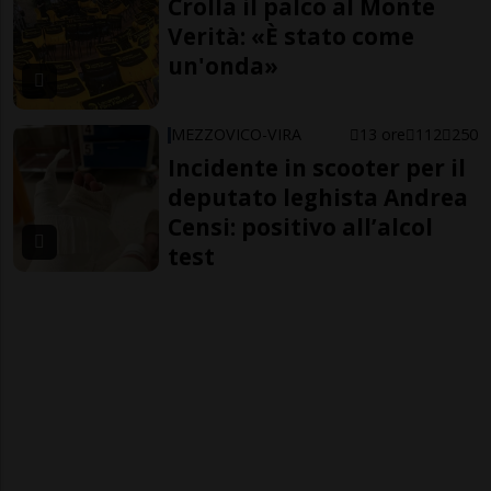
Crolla il palco al Monte
Verità: «È stato come
un'onda»
MEZZOVICO-VIRA
13 ore
112
250
Incidente in scooter per il
deputato leghista Andrea
Censi: positivo all’alcol
test