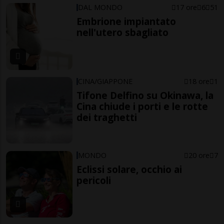
DAL MONDO
17 ore
6
51
Embrione impiantato
nell'utero sbagliato
CINA/GIAPPONE
18 ore
1
Tifone Delfino su Okinawa, la
Cina chiude i porti e le rotte
dei traghetti
MONDO
20 ore
7
Eclissi solare, occhio ai
pericoli