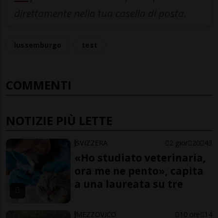
direttamente nella tua casella di posta.
lussemburgo
test
COMMENTI
NOTIZIE PIÙ LETTE
SVIZZERA
2 gior
20
43
«Ho studiato veterinaria,
ora me ne pento», capita
a una laureata su tre
MEZZOVICO
10 ore
14