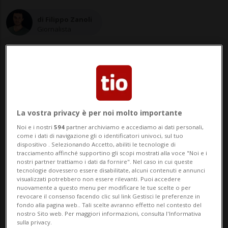
di Filippo Zanoli
Giornalista
18 nov 2019 - 15:57
La vostra privacy è per noi molto importante
LOS ANGELES - I due uomini protagonisti
Noi e i nostri
594
partner archiviamo e accediamo ai dati personali,
come i dati di navigazione gli o identificatori univoci, sul tuo
del discusso (e scioccante) documentario
dispositivo . Selezionando Accetto, abiliti le tecnologie di
tracciamento affinché supportino gli scopi mostrati alla voce "Noi e i
"Leaving Neverland" sulla presunta
nostri partner trattiamo i dati da fornire". Nel caso in cui queste
tecnologie dovessero essere disabilitate, alcuni contenuti e annunci
pedofilia di Michael Jackson potrebbero
visualizzati potrebbero non essere rilevanti. Puoi accedere
nuovamente a questo menu per modificare le tue scelte o per
riuscire a riaprire il caso e tornare in
revocare il consenso facendo clic sul link Gestisci le preferenze in
fondo alla pagina web.. Tali scelte avranno effetto nel contesto del
tribunale. Stando a quanto riportato dal
nostro Sito web. Per maggiori informazioni, consulta l'Informativa
sulla privacy.