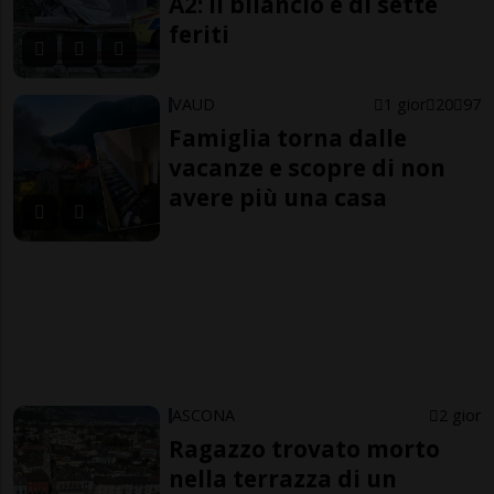
A2: il bilancio è di sette
feriti
VAUD
1 gior
20
97
Famiglia torna dalle
vacanze e scopre di non
avere più una casa
ASCONA
2 gior
Ragazzo trovato morto
nella terrazza di un