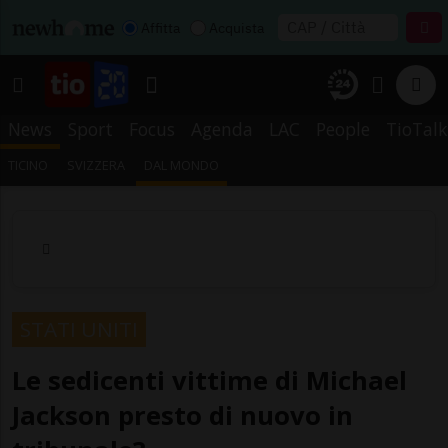
Affitta
Acquista
News
Sport
Focus
Agenda
LAC
People
TioTalk
TICINO
SVIZZERA
DAL MONDO
STATI UNITI
Le sedicenti vittime di Michael
Jackson presto di nuovo in