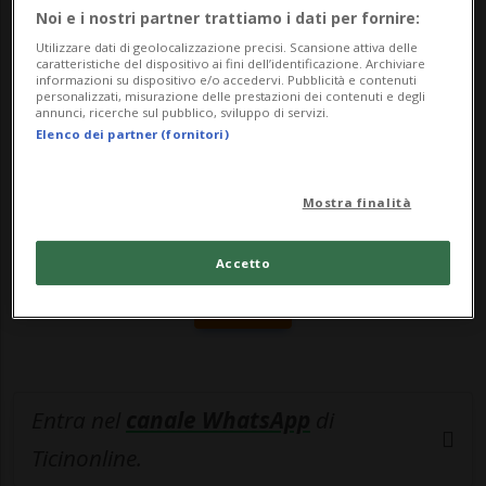
portale ame...
Noi e i nostri partner trattiamo i dati per fornire:
Utilizzare dati di geolocalizzazione precisi. Scansione attiva delle
caratteristiche del dispositivo ai fini dell’identificazione. Archiviare
🔐 Sblocca il nostro archivio
informazioni su dispositivo e/o accedervi. Pubblicità e contenuti
personalizzati, misurazione delle prestazioni dei contenuti e degli
esclusivo!
annunci, ricerche sul pubblico, sviluppo di servizi.
Elenco dei partner (fornitori)
Sottoscrivi un abbonamento
Archivio
per
leggere questo articolo, oppure scegli
Mostra finalità
MyTioAbo
per accedere all'archivio e
navigare su sito e app senza pubblicità.
Accetto
ACCEDI
Entra nel
canale WhatsApp
di
Ticinonline.