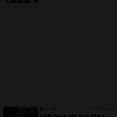
AUSTRALIA
2 ore
2
9
Giallo in valigia: scambiata