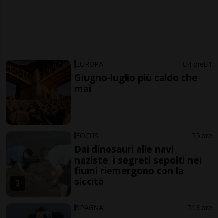
EUROPA
4 ore
1
Giugno-luglio più caldo che
mai
FOCUS
5 ore
Dai dinosauri alle navi
naziste, i segreti sepolti nei
fiumi riemergono con la
siccità
SPAGNA
13 ore