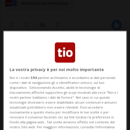
elaborata da Redazione
21 lug 2025 - 09:30
BELLINZONA - Dopo i successi degli scorsi
anni, con appuntamenti dedicati a
La vostra privacy è per noi molto importante
Noi e i nostri
594
partner archiviamo e accediamo ai dati personali,
Morricone, alla tradizione spagnola, a
come i dati di navigazione gli o identificatori univoci, sul tuo
dispositivo . Selezionando Accetto, abiliti le tecnologie di
Mozart e Bruch, l’OSI torna a esibirsi a
tracciamento affinché supportino gli scopi mostrati alla voce "Noi e i
nostri partner trattiamo i dati da fornire". Nel caso in cui queste
Bellinzona nel cuore della sede del suo
tecnologie dovessero essere disabilitate, alcuni contenuti e annunci
visualizzati potrebbero non essere rilevanti. Puoi accedere
sponsor principale. Il 27 agosto, sul
nuovamente a questo menu per modificare le tue scelte o per
revocare il consenso facendo clic sul link Gestisci le preferenze in
piazzale della...
fondo alla pagina web.. Tali scelte avranno effetto nel contesto del
nostro Sito web. Per maggiori informazioni, consulta l'Informativa