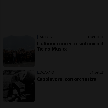
CANTONE
1 sett
1
1
L'ultimo concerto sinfonico di
Ticino Musica
LOCARNO
1 sett
1
Capolavoro, con orchestra