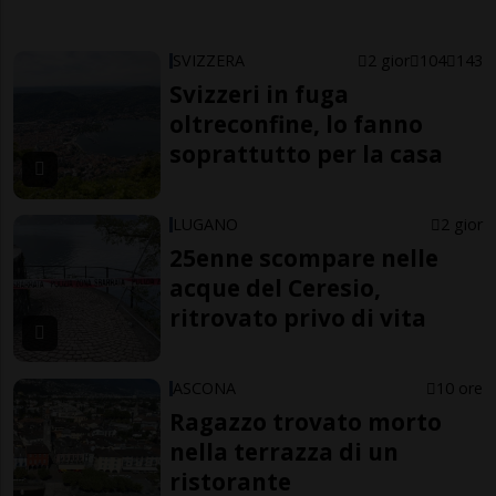
SVIZZERA
2 gior
104
143
Svizzeri in fuga
oltreconfine, lo fanno
soprattutto per la casa
LUGANO
2 gior
25enne scompare nelle
acque del Ceresio,
ritrovato privo di vita
ASCONA
10 ore
Ragazzo trovato morto
nella terrazza di un
ristorante