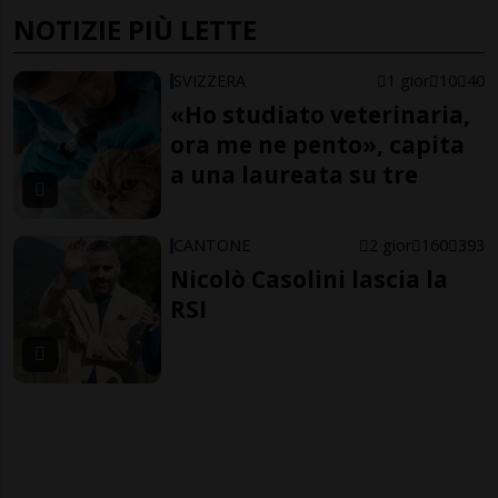
NOTIZIE PIÙ LETTE
SVIZZERA
1 gior
10
40
«Ho studiato veterinaria,
ora me ne pento», capita
a una laureata su tre
CANTONE
2 gior
160
393
Nicolò Casolini lascia la
RSI