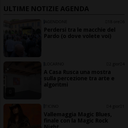
ULTIME NOTIZIE AGENDA
AGENDONE
18 ore
6
Perdersi tra le macchie del
Pardo (o dove volete voi)
LOCARNO
2 gior
4
A Casa Rusca una mostra
sulla percezione tra arte e
algoritmi
TICINO
4 gior
1
Vallemaggia Magic Blues,
finale con la Magic Rock
Night