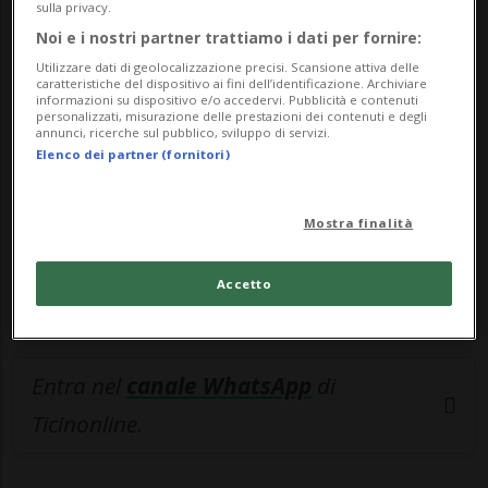
sulla privacy.
🔐 Sblocca il nostro archivio
Noi e i nostri partner trattiamo i dati per fornire:
Utilizzare dati di geolocalizzazione precisi. Scansione attiva delle
esclusivo!
caratteristiche del dispositivo ai fini dell’identificazione. Archiviare
informazioni su dispositivo e/o accedervi. Pubblicità e contenuti
personalizzati, misurazione delle prestazioni dei contenuti e degli
Sottoscrivi un abbonamento
Archivio
per
annunci, ricerche sul pubblico, sviluppo di servizi.
leggere questo articolo, oppure scegli
Elenco dei partner (fornitori)
MyTioAbo
per accedere all'archivio e
navigare su sito e app senza pubblicità.
Mostra finalità
ACCEDI
Accetto
Entra nel
canale WhatsApp
di
Ticinonline.