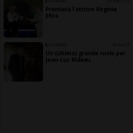
LOCARNO
5 ore
1
7
Premiata l'attrice Virginie
Efira
LOCARNO
6 ore
2
Un (ultimo) grande ruolo per
Jean-Luc Bideau