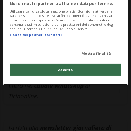
esclusivo!
Noi e i nostri partner trattiamo i dati per fornire:
Utilizzare dati di geolocalizzazione precisi. Scansione attiva delle
Sottoscrivi un abbonamento
Archivio
per
caratteristiche del dispositivo ai fini dell’identificazione. Archiviare
informazioni su dispositivo e/o accedervi. Pubblicità e contenuti
leggere questo articolo, oppure scegli
personalizzati, misurazione delle prestazioni dei contenuti e degli
annunci, ricerche sul pubblico, sviluppo di servizi.
MyTioAbo
per accedere all'archivio e
Elenco dei partner (fornitori)
navigare su sito e app senza pubblicità.
Mostra finalità
ACCEDI
Accetto
Entra nel
canale WhatsApp
di
Ticinonline.
Iscriviti alla
newsletter giornaliera di