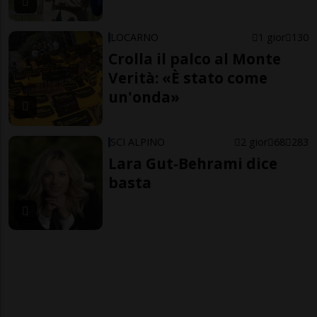
LOCARNO
1 gior
130
Crolla il palco al Monte
Verità: «È stato come
un'onda»
SCI ALPINO
2 gior
68
283
Lara Gut-Behrami dice
basta