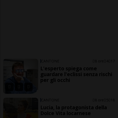
CANTONE
8 ore
4
17
L'esperto spiega come
guardare l'eclissi senza rischi
per gli occhi
CANTONE
8 ore
5
18
Lucia, la protagonista della
Dolce Vita locarnese