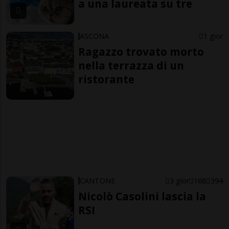
a una laureata su tre
ASCONA
1 gior
Ragazzo trovato morto
nella terrazza di un
ristorante
CANTONE
3 gior
168
394
Nicolò Casolini lascia la
RSI