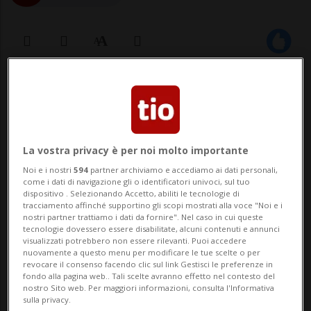
28 apr 2023 - 16:20
11
BELLINZONA - Riuniti a Bellinzona in
occasione dell'assemblea dei delegati,
La vostra privacy è per noi molto importante
Noi e i nostri
594
partner archiviamo e accediamo ai dati personali,
i Giovani UDC Svizzera hanno lanciato la
come i dati di navigazione gli o identificatori univoci, sul tuo
dispositivo . Selezionando Accetto, abiliti le tecnologie di
loro campagna elettorale in vista delle
tracciamento affinché supportino gli scopi mostrati alla voce "Noi e i
nostri partner trattiamo i dati da fornire". Nel caso in cui queste
elezioni federali del 22 ottobre 2023. Sarà
tecnologie dovessero essere disabilitate, alcuni contenuti e annunci
visualizzati potrebbero non essere rilevanti. Puoi accedere
condotta all'insegna dello slogan "Ri...
nuovamente a questo menu per modificare le tue scelte o per
revocare il consenso facendo clic sul link Gestisci le preferenze in
fondo alla pagina web.. Tali scelte avranno effetto nel contesto del
nostro Sito web. Per maggiori informazioni, consulta l'Informativa
🔐 Sblocca il nostro archivio
sulla privacy.