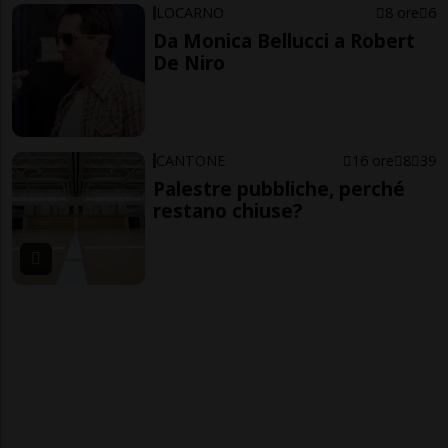
LOCARNO
8 ore
6
Da Monica Bellucci a Robert
De Niro
CANTONE
16 ore
8
39
Palestre pubbliche, perché
restano chiuse?