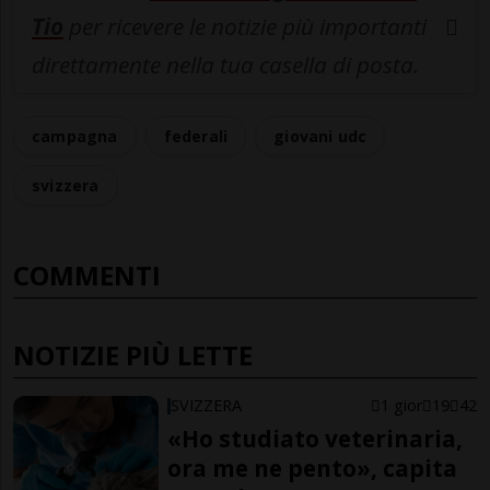
Tio
per ricevere le notizie più importanti
direttamente nella tua casella di posta.
campagna
federali
giovani udc
svizzera
COMMENTI
NOTIZIE PIÙ LETTE
SVIZZERA
1 gior
19
42
«Ho studiato veterinaria,
ora me ne pento», capita