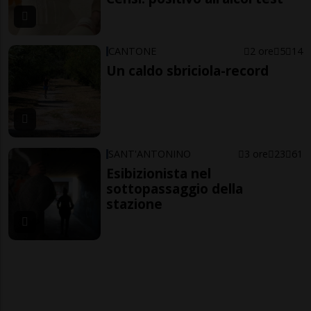
CANTONE
2 ore
5
14
Un caldo sbriciola-record
SANT'ANTONINO
3 ore
23
61
Esibizionista nel
sottopassaggio della
stazione