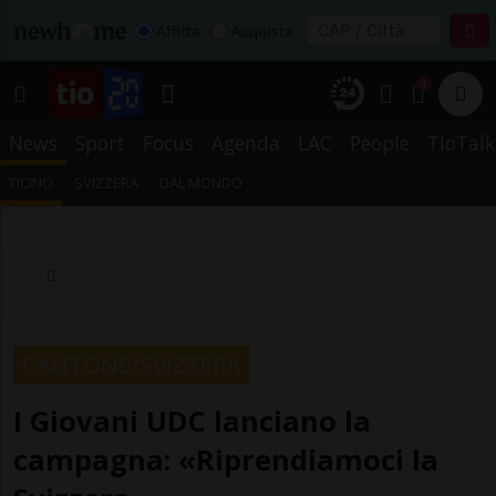
Affitta
Acquista
1
News
Sport
Focus
Agenda
LAC
People
TioTalk
TICINO
SVIZZERA
DAL MONDO
CANTONE/SVIZZERA
I Giovani UDC lanciano la
campagna: «Riprendiamoci la