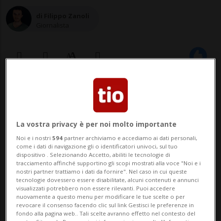
di Filippo Zanoli
Giornalista
02 ott 2021 - 15:30
Aggiornamento 03 ott 2021 - 14:05
La vostra privacy è per noi molto importante
Noi e i nostri
594
partner archiviamo e accediamo ai dati personali,
come i dati di navigazione gli o identificatori univoci, sul tuo
dispositivo . Selezionando Accetto, abiliti le tecnologie di
tracciamento affinché supportino gli scopi mostrati alla voce "Noi e i
nostri partner trattiamo i dati da fornire". Nel caso in cui queste
tecnologie dovessero essere disabilitate, alcuni contenuti e annunci
visualizzati potrebbero non essere rilevanti. Puoi accedere
nuovamente a questo menu per modificare le tue scelte o per
LOCARNO - Campanacci, abiti tradizionali
revocare il consenso facendo clic sul link Gestisci le preferenze in
fondo alla pagina web.. Tali scelte avranno effetto nel contesto del