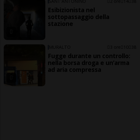
SANT'ANTONINO
2 ore
14
38
Esibizionista nel
sottopassaggio della
stazione
MURALTO
3 ore
10
38
Fugge durante un controllo:
nella borsa droga e un’arma
ad aria compressa