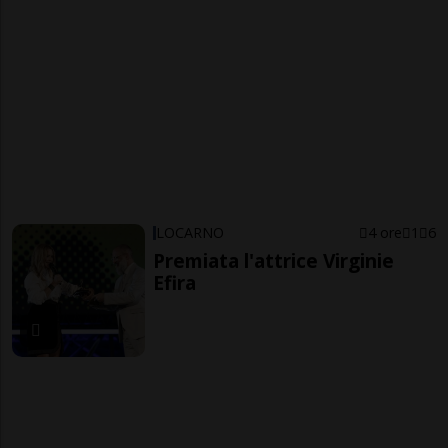
LOCARNO
4 ore
1
6
Premiata l'attrice Virginie
Efira