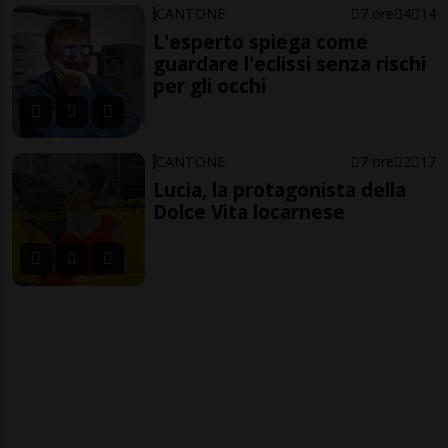
CANTONE
7 ore
4
14
L'esperto spiega come
guardare l'eclissi senza rischi
per gli occhi
CANTONE
7 ore
2
17
Lucia, la protagonista della
Dolce Vita locarnese