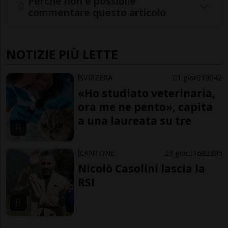
Perché non è possibile
commentare questo articolo
NOTIZIE PIÙ LETTE
SVIZZERA
1 gior
19
42
«Ho studiato veterinaria,
ora me ne pento», capita
a una laureata su tre
CANTONE
3 gior
168
395
Nicolò Casolini lascia la
RSI