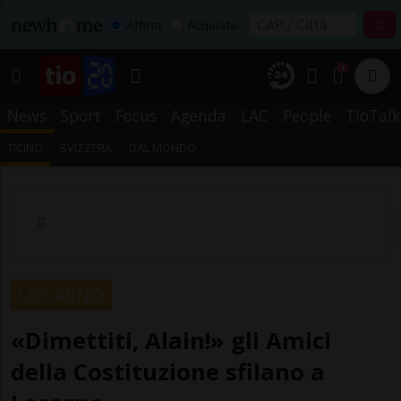
Affitta
Acquista
1
News
Sport
Focus
Agenda
LAC
People
TioTalk
TICINO
SVIZZERA
DAL MONDO
LOCARNO
«Dimettiti, Alain!» gli Amici
della Costituzione sfilano a