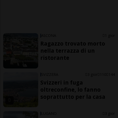
ASCONA
1 gior
Ragazzo trovato morto
nella terrazza di un
ristorante
SVIZZERA
3 gior
110
144
Svizzeri in fuga
oltreconfine, lo fanno
soprattutto per la casa
LUGANO
3 gior