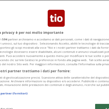
 di un furto in un appartamento in via
a privacy è per noi molto importante
ri
594
partner archiviamo e accediamo ai dati personali, come i dati di navigazione 
ri univoci, sul tuo dispositivo . Selezionando Accetto, abiliti le tecnologie di tracc
portino gli scopi mostrati alla voce "Noi e i nostri partner trattiamo i dati da fornir
tecnologie dovessero essere disabilitate, alcuni contenuti e annunci visualizzati 
vanti. Puoi accedere nuovamente a questo menu per modificare le tue scelte o per
endo clic sul link Gestisci le preferenze in fondo alla pagina web.. Tali scelte avr
o del nostro Sito web. Per maggiori informazioni, consulta l'Informativa sulla priva
ostri partner trattiamo i dati per fornire:
ati di geolocalizzazione precisi. Scansione attiva delle caratteristiche del dispositivo 
icazione. Archiviare informazioni su dispositivo e/o accedervi. Pubblicità e contenu
ati, misurazione delle prestazioni dei contenuti e degli annunci, ricerche sul pubbl
 partner (fornitori)
 finalità
Ac