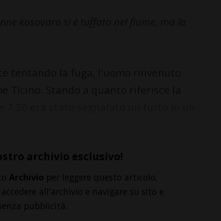
enne kosovaro si è tuffato nel fiume, ma la
e tentando la fuga, l'uomo rinvenuto
e Ticino. Stando a quanto riferisce la
e 7.30 era stato segnalato un furto in un
...
ostro archivio esclusivo!
to
Archivio
per leggere questo articolo,
accedere all'archivio e navigare su sito e
senza pubblicità.