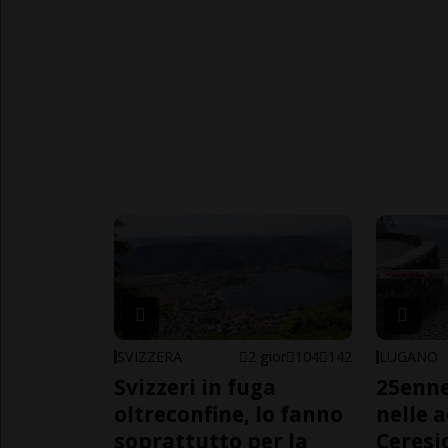
SVIZZERA
2 gior
104
142
LUGANO
Svizzeri in fuga
25enn
oltreconfine, lo fanno
nelle 
soprattutto per la
Ceresi