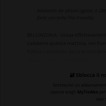
Avvistato da alcuni agenti, il 28
forte corrente l'ha travolto
BELLINZONA - Stava effettivament
cadavere questa mattina, nel fium
Polizia cantonale, poco prima dell
appartamento in via Belsoggiorno 
🔐 Sblocca il n
Sottoscrivi un abbonamen
oppure scegli
MyTioAbo
per 
app 