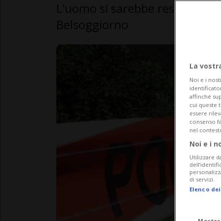
L'uomo si sarebbe reso autore
Belsoggiorno
La vostr
Noi e i nost
identificato
affinché sup
cui queste 
essere rile
consenso fac
nel contest
Noi e i n
Utilizzare d
dell’identif
personalizz
di servizi.
Elenco dei
Mostra