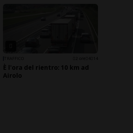
TRAFFICO
2 ore
4
14
È l'ora del rientro: 10 km ad
Airolo