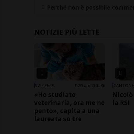
Perché non è possibile commen
NOTIZIE PIÙ LETTE
SVIZZERA
20 ore
10
36
CANTON
«Ho studiato
Nicolò 
veterinaria, ora me ne
la RSI
pento», capita a una
laureata su tre