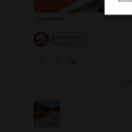
Rescue Media
di Davide Milo
Giornalista
11 