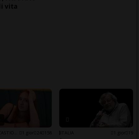
i vita
ARBEDO-CASTIONE
1 gior
24
158
ITALIA
1 gior
19