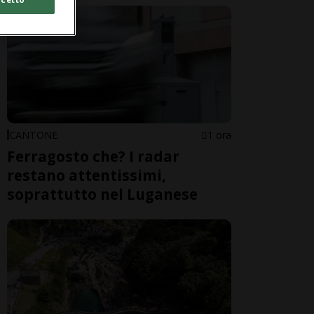
CANTONE
1 ora
Ferragosto che? I radar
restano attentissimi,
soprattutto nel Luganese