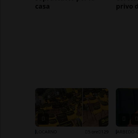
casa
privo d
LOCARNO
5 ore
129