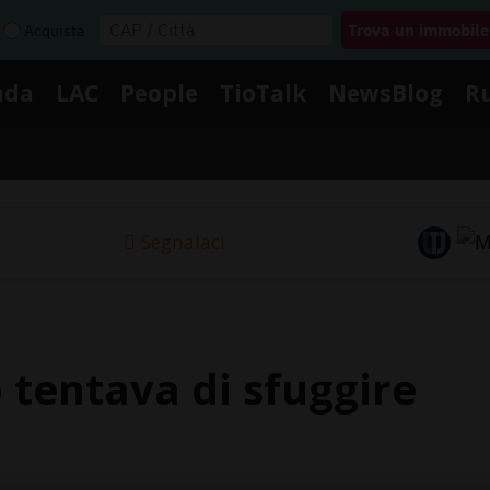
Acquista
nda
LAC
People
TioTalk
NewsBlog
R
Segnalaci
tentava di sfuggire