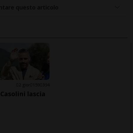
tare questo articolo
E
2 gior
159
394
Casolini lascia