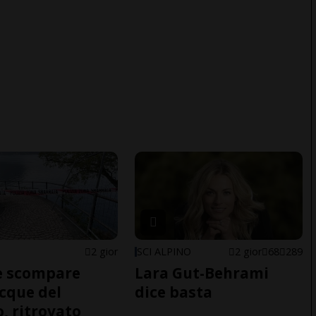
2 gior
SCI ALPINO
2 gior
68
289
e scompare
Lara Gut-Behrami
acque del
dice basta
o, ritrovato