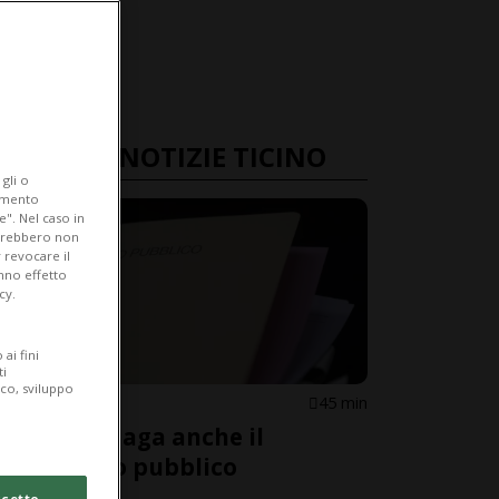
ULTIME NOTIZIE TICINO
gli o
iamento
e". Nel caso in
potrebbero non
 revocare il
anno effetto
cy.
ai fini
ti
ico, sviluppo
CANTONE
45 min
DISTI, indaga anche il
Ministero pubblico
cetto