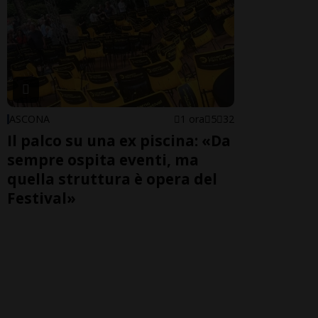
ASCONA
1 ora
5
32
Il palco su una ex piscina: «Da
sempre ospita eventi, ma
quella struttura è opera del
Festival»