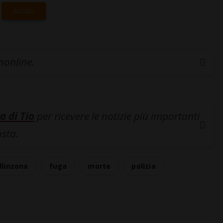
ACCEDI
inonline.
a di Tio
per ricevere le notizie più importanti
osta.
llinzona
fuga
morte
polizia