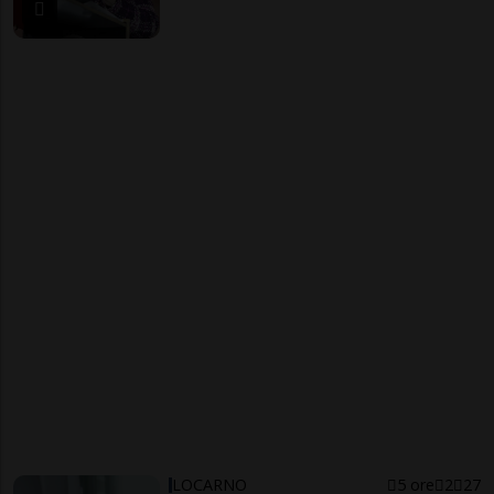
LOCARNO
5 ore
2
27