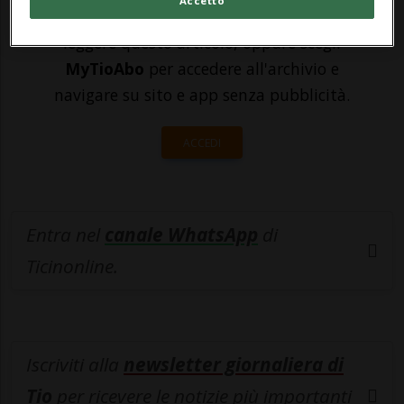
Accetto
Sottoscrivi un abbonamento
Archivio
per
leggere questo articolo, oppure scegli
MyTioAbo
per accedere all'archivio e
navigare su sito e app senza pubblicità.
ACCEDI
Entra nel
canale WhatsApp
di
Ticinonline.
Iscriviti alla
newsletter giornaliera di
Tio
per ricevere le notizie più importanti