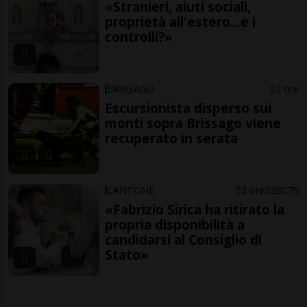
«Stranieri, aiuti sociali,
proprietà all'estero...e i
controlli?»
BRISSAGO
2 ore
Escursionista disperso sui
monti sopra Brissago viene
recuperato in serata
CANTONE
2 ore
28
79
«Fabrizio Sirica ha ritirato la
propria disponibilità a
candidarsi al Consiglio di
Stato»