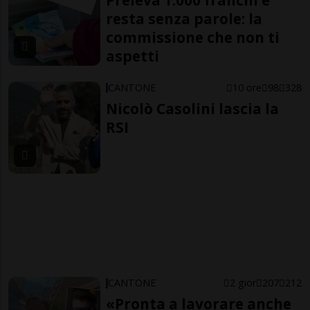
Preleva 1.000 franchi e
resta senza parole: la
commissione che non ti
aspetti
CANTONE
10 ore
98
328
Nicolò Casolini lascia la
RSI
CANTONE
2 gior
207
212
«Pronta a lavorare anche