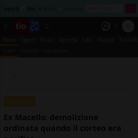
Affitta
Acquista
News
Sport
Focus
Agenda
LAC
People
TioTalk
TICINO
SVIZZERA
DAL MONDO
LUGANO
Ex Macello: demolizione
ordinata quando il corteo era