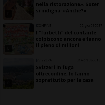
nella ristorazione». Suter
si indigna: «Anche?»
CONFINE
2 gior
10
37
I "furbetti" del contante
colpiscono ancora e fanno
il pieno di milioni
SVIZZERA
14 ore
85
135
Svizzeri in fuga
oltreconfine, lo fanno
soprattutto per la casa