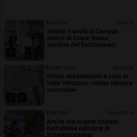
CANTONE
6 ore
9
30mila franchi al Campus
estivo di Croce Rossa,
sezione del Sottoceneri
LAVERTEZZO
8 ore
59
Rifiuti abbandonati e caos in
Valle Verzasca: «Sono rimasta
scioccata»
CANTONE
9 ore
2
14
Anche tre coppie ticinesi
nell'ultima edizione di
SchweizExpress