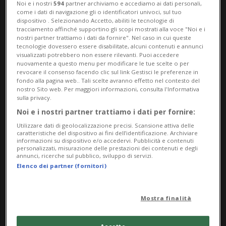
disordini all'ex Istituto Vanoni,
Noi e i nostri
594
partner archiviamo e accediamo ai dati personali,
come i dati di navigazione gli o identificatori univoci, sul tuo
avvenuti verso le 19
dispositivo . Selezionando Accetto, abiliti le tecnologie di
tracciamento affinché supportino gli scopi mostrati alla voce "Noi e i
nostri partner trattiamo i dati da fornire". Nel caso in cui queste
tecnologie dovessero essere disabilitate, alcuni contenuti e annunci
LUGANO - Qualche pezzo del puzzle non si
visualizzati potrebbero non essere rilevanti. Puoi accedere
nuovamente a questo menu per modificare le tue scelte o per
incastra. E non fa che alimentarsi il
revocare il consenso facendo clic sul link Gestisci le preferenze in
fondo alla pagina web.. Tali scelte avranno effetto nel contesto del
nostro Sito web. Per maggiori informazioni, consulta l'Informativa
dibattito intorno allo sgombero e alla
sulla privacy.
demolizione del centro autogestito ex
Noi e i nostri partner trattiamo i dati per fornire:
Macello. Un comunicato del sindacato
Utilizzare dati di geolocalizzazione precisi. Scansione attiva delle
caratteristiche del dispositivo ai fini dell’identificazione. Archiviare
informazioni su dispositivo e/o accedervi. Pubblicità e contenuti
Unia insinua il sospetto che l'ordine di
personalizzati, misurazione delle prestazioni dei contenuti e degli
annunci, ricerche sul pubblico, sviluppo di servizi.
abbattimento del...
Elenco dei partner (fornitori)
🔐 Sblocca il nostro archivio
Mostra finalità
esclusivo!