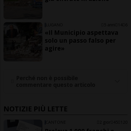
LUGANO
5 anni
14
6
«Il Municipio aspettava
solo un passo falso per
agire»
Perché non è possibile
commentare questo articolo
NOTIZIE PIÙ LETTE
CANTONE
2 gior
45
120