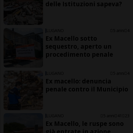
delle Istituzioni sapeva?
LUGANO
5 anni
4
Ex Macello sotto
sequestro, aperto un
procedimento penale
LUGANO
5 anni
4
Ex macello: denuncia
penale contro il Municipio
LUGANO
5 anni
41
23
Ex Macello, le ruspe sono
già entrate in azione