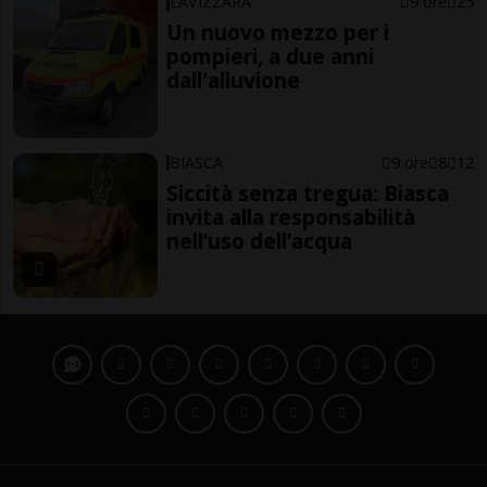
LAVIZZARA
9 ore
25
Un nuovo mezzo per i
pompieri, a due anni
dall'alluvione
BIASCA
9 ore
8
12
Siccità senza tregua: Biasca
invita alla responsabilità
nell’uso dell’acqua