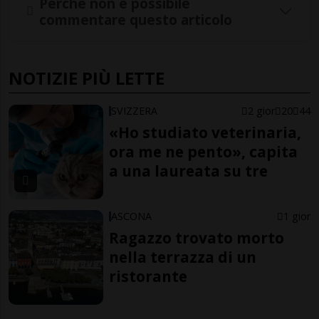
Perché non è possibile
commentare questo articolo
NOTIZIE PIÙ LETTE
SVIZZERA
2 gior
20
44
«Ho studiato veterinaria,
ora me ne pento», capita
a una laureata su tre
ASCONA
1 gior
Ragazzo trovato morto
nella terrazza di un
ristorante