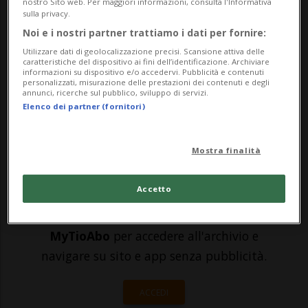
italiana (USI) ha ospitato UniVerso, una
nostro Sito web. Per maggiori informazioni, consulta l'Informativa
sulla privacy.
giornata di porte aperte che ha attirato
Noi e i nostri partner trattiamo i dati per fornire:
più di 4'000 persone, in concomitanza con
Utilizzare dati di geolocalizzazione precisi. Scansione attiva delle
caratteristiche del dispositivo ai fini dell’identificazione. Archiviare
il 29° Dies academicus.L’iniziativa ha
informazioni su dispositivo e/o accedervi. Pubblicità e contenuti
personalizzati, misurazione delle prestazioni dei contenuti e degli
annunci, ricerche sul pubblico, sviluppo di servizi.
propost...
Elenco dei partner (fornitori)
🔐 Sblocca il nostro archivio
Mostra finalità
esclusivo!
Accetto
Sottoscrivi un abbonamento
Archivio
per
leggere questo articolo, oppure scegli
MyTioAbo
per accedere all'archivio e
navigare su sito e app senza pubblicità.
ACCEDI