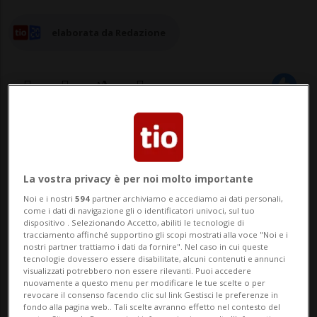
elaborata da Redazione
12 mag 2025 - 17:18
La vostra privacy è per noi molto importante
Noi e i nostri
594
partner archiviamo e accediamo ai dati personali,
come i dati di navigazione gli o identificatori univoci, sul tuo
dispositivo . Selezionando Accetto, abiliti le tecnologie di
tracciamento affinché supportino gli scopi mostrati alla voce "Noi e i
nostri partner trattiamo i dati da fornire". Nel caso in cui queste
tecnologie dovessero essere disabilitate, alcuni contenuti e annunci
LUGANO - Sabato 10 maggio il Campus
visualizzati potrebbero non essere rilevanti. Puoi accedere
nuovamente a questo menu per modificare le tue scelte o per
Ovest dell’Università della Svizzera
revocare il consenso facendo clic sul link Gestisci le preferenze in
fondo alla pagina web.. Tali scelte avranno effetto nel contesto del