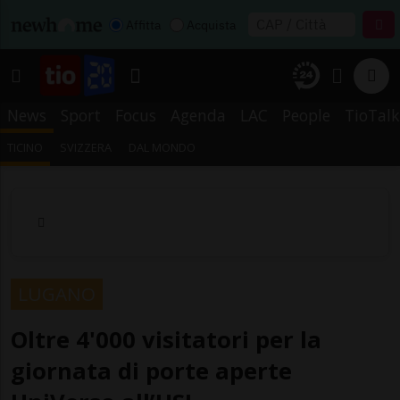
Affitta
Acquista
News
Sport
Focus
Agenda
LAC
People
TioTalk
TICINO
SVIZZERA
DAL MONDO
LUGANO
Oltre 4'000 visitatori per la
giornata di porte aperte