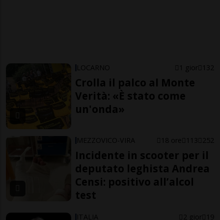
LOCARNO
1 gior
132
Crolla il palco al Monte
Verità: «È stato come
un'onda»
MEZZOVICO-VIRA
18 ore
113
252
Incidente in scooter per il
deputato leghista Andrea
Censi: positivo all’alcol
test
ITALIA
2 gior
19