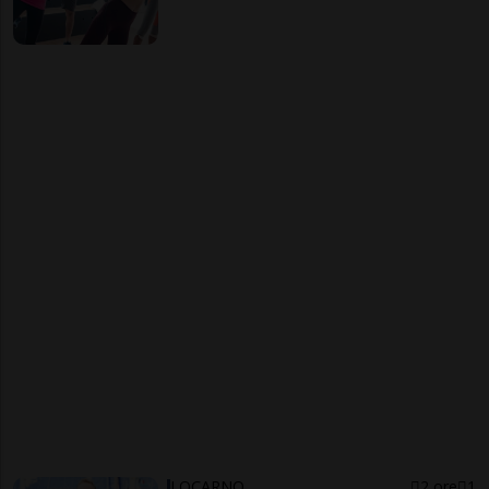
LOCARNO
2 ore
1