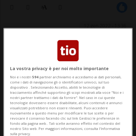
12 gen 2022 - 13:36
LAVENA PONTE TRESA - Tredici persone
sono state rinviate a giudizio per una serie
di abusi edilizi a Lavena Ponte Tresa. Tra
La vostra privacy è per noi molto importante
queste, scrivono i media varesini, anche il
Noi e i nostri
594
partner archiviamo e accediamo ai dati personali,
come i dati di navigazione gli o identificatori univoci, sul tuo
sindaco della cittadina di confine Massimo
dispositivo . Selezionando Accetto, abiliti le tecnologie di
tracciamento affinché supportino gli scopi mostrati alla voce "Noi e i
Mastromarino. L'indagine della P...
nostri partner trattiamo i dati da fornire". Nel caso in cui queste
tecnologie dovessero essere disabilitate, alcuni contenuti e annunci
visualizzati potrebbero non essere rilevanti. Puoi accedere
nuovamente a questo menu per modificare le tue scelte o per
🔐 Sblocca il nostro archivio
revocare il consenso facendo clic sul link Gestisci le preferenze in
fondo alla pagina web.. Tali scelte avranno effetto nel contesto del
esclusivo!
nostro Sito web. Per maggiori informazioni, consulta l'Informativa
sulla privacy.