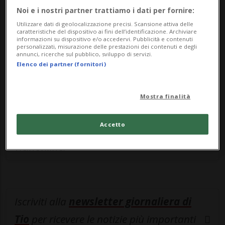
Sottoscrivi un abbonamento
Archivio
per
Noi e i nostri partner trattiamo i dati per fornire:
leggere questo articolo, oppure scegli
Utilizzare dati di geolocalizzazione precisi. Scansione attiva delle
caratteristiche del dispositivo ai fini dell’identificazione. Archiviare
MyTioAbo
per accedere all'archivio e
informazioni su dispositivo e/o accedervi. Pubblicità e contenuti
personalizzati, misurazione delle prestazioni dei contenuti e degli
navigare su sito e app senza pubblicità.
annunci, ricerche sul pubblico, sviluppo di servizi.
Elenco dei partner (fornitori)
ACCEDI
Mostra finalità
Accetto
Entra nel
canale WhatsApp
di
Ticinonline.
Iscriviti alla
newsletter giornaliera di
Tio
per ricevere le notizie più importanti