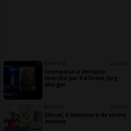
CANTONE
2 ore
3
Scomparso a Verdasio:
ricerche per il 67enne Jürg
Morger
CHIASSO
2 ore
1
Ellevel, il benessere da vivere
insieme