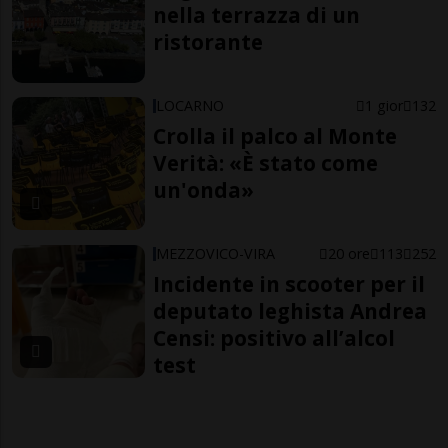
nella terrazza di un
ristorante
LOCARNO
1 gior
132
Crolla il palco al Monte
Verità: «È stato come
un'onda»
MEZZOVICO-VIRA
20 ore
113
252
Incidente in scooter per il
deputato leghista Andrea
Censi: positivo all’alcol
test