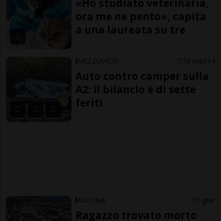
«Ho studiato veterinaria,
ora me ne pento», capita
a una laureata su tre
MEZZOVICO
16 ore
14
Auto contro camper sulla
A2: il bilancio è di sette
feriti
ASCONA
1 gior
Ragazzo trovato morto