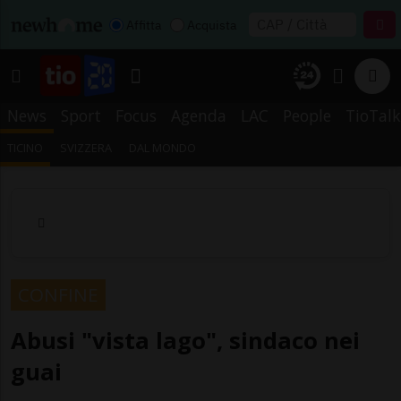
Affitta
Acquista
News
Sport
Focus
Agenda
LAC
People
TioTalk
TICINO
SVIZZERA
DAL MONDO
CONFINE
Abusi "vista lago", sindaco nei
guai