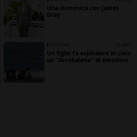
Una domenica con James
Gray
CANTONE
2 ore
1
Un figlio fa esplodere in cielo
un "Arcobaleno" di emozioni