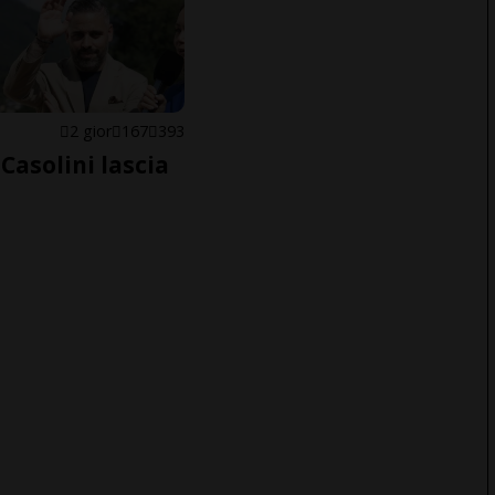
E
2 gior
167
393
Casolini lascia