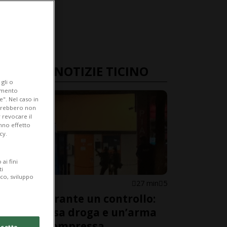
ULTIME NOTIZIE TICINO
gli o
iamento
e". Nel caso in
potrebbero non
 revocare il
anno effetto
cy.
ai fini
ti
ico, sviluppo
MURALTO
27 min
5
Fugge durante un controllo:
nella borsa droga e un’arma
ad aria compressa
cetto