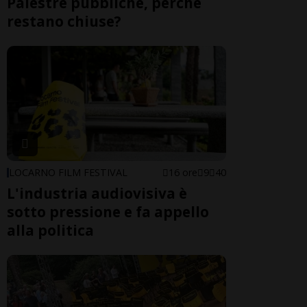
Palestre pubbliche, perché
restano chiuse?
LOCARNO FILM FESTIVAL
16 ore
9
40
L'industria audiovisiva è
sotto pressione e fa appello
alla politica