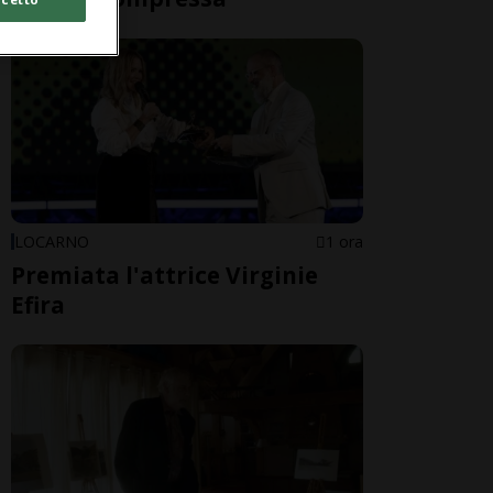
LOCARNO
1 ora
Premiata l'attrice Virginie
Efira