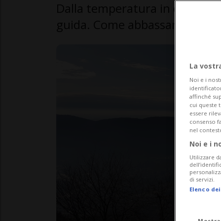
Dalla temperatura in casa, agli 
guida. Come abbassare le polve
La vostr
Noi e i nost
identificato
affinché sup
cui queste 
essere rile
consenso fac
nel contest
Noi e i n
Utilizzare d
dell’identif
personalizz
di servizi.
Elenco dei
Mostra