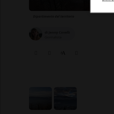
Dipartimento del territorio
di Jenny Covelli
Giornalista