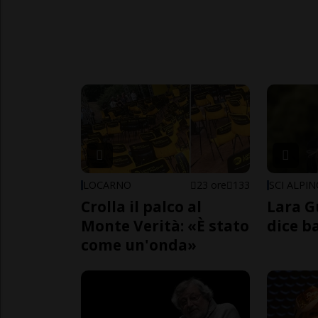
LOCARNO
23 ore
133
SCI ALPI
Crolla il palco al
Lara G
Monte Verità: «È stato
dice b
come un'onda»