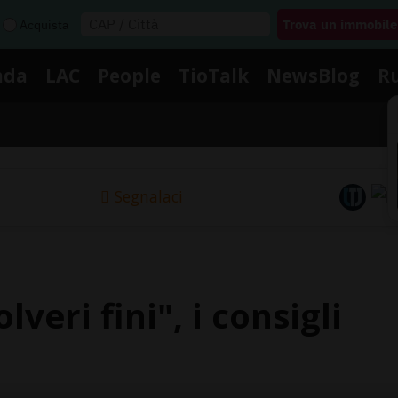
Acquista
nda
LAC
People
TioTalk
NewsBlog
R
Segnalaci
veri fini", i consigli