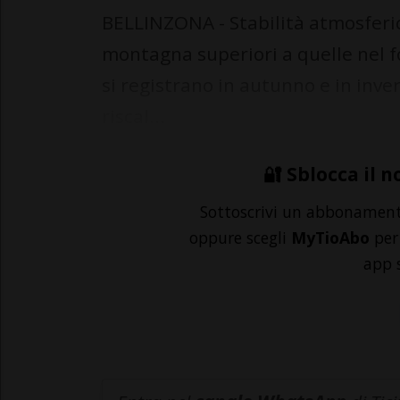
BELLINZONA - Stabilità atmosferi
montagna superiori a quelle nel f
si registrano in autunno e in inve
riscal...
🔐 Sblocca il n
Sottoscrivi un abbonamen
oppure scegli
MyTioAbo
per 
app 