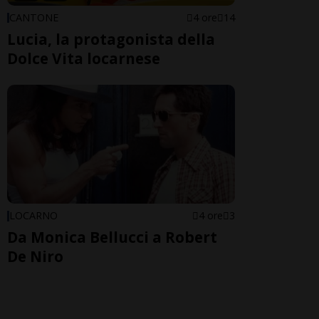
CANTONE
4 ore
14
Lucia, la protagonista della
Dolce Vita locarnese
LOCARNO
4 ore
3
Da Monica Bellucci a Robert
De Niro