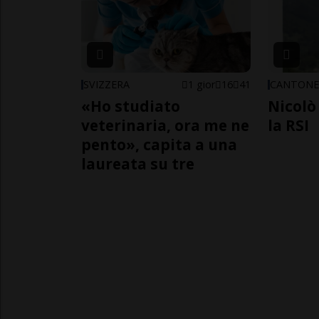
SVIZZERA
1 gior
16
41
CANTON
«Ho studiato
Nicolò 
veterinaria, ora me ne
la RSI
pento», capita a una
laureata su tre