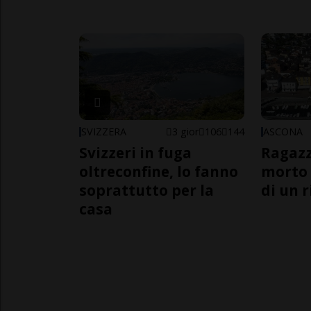
SVIZZERA
3 gior
106
144
ASCONA
Svizzeri in fuga
Ragazz
oltreconfine, lo fanno
morto 
soprattutto per la
di un 
casa