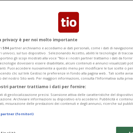
impianti a legna fino allo stile di
ri fini
a privacy è per noi molto importante
ri
594
partner archiviamo e accediamo ai dati personali, come i dati di navigazione 
ri univoci, sul tuo dispositivo . Selezionando Accetto, abiliti le tecnologie di tracc
portino gli scopi mostrati alla voce "Noi e i nostri partner trattiamo i dati da fornir
tecnologie dovessero essere disabilitate, alcuni contenuti e annunci visualizzati 
vanti. Puoi accedere nuovamente a questo menu per modificare le tue scelte o per
endo clic sul link Gestisci le preferenze in fondo alla pagina web.. Tali scelte avr
o del nostro Sito web. Per maggiori informazioni, consulta l'Informativa sulla priva
ostri partner trattiamo i dati per fornire:
ati di geolocalizzazione precisi. Scansione attiva delle caratteristiche del dispositivo 
icazione. Archiviare informazioni su dispositivo e/o accedervi. Pubblicità e contenu
ati, misurazione delle prestazioni dei contenuti e degli annunci, ricerche sul pubbl
 partner (fornitori)
 finalità
Ac