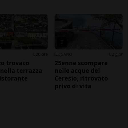
20 ore
LUGANO
2 gior
o trovato
25enne scompare
nella terrazza
nelle acque del
ristorante
Ceresio, ritrovato
privo di vita