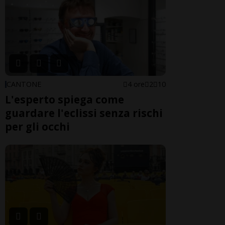
CANTONE
4 ore
2
10
L'esperto spiega come
guardare l'eclissi senza rischi
per gli occhi