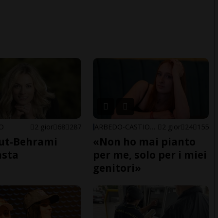
NO
2 gior
68
287
ARBEDO-CASTIONE
2 gior
24
155
ut-Behrami
«Non ho mai pianto
asta
per me, solo per i miei
genitori»