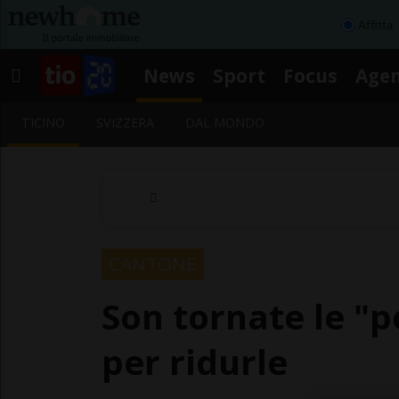
Affitta
News
Sport
Focus
Age
TICINO
SVIZZERA
DAL MONDO
CANTONE
Son tornate le "pol
per ridurle