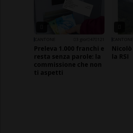
CANTONE
3 gior
47
121
CANTON
Preleva 1.000 franchi e
Nicolò 
resta senza parole: la
la RSI
commissione che non
ti aspetti