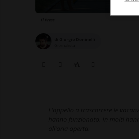
Ti Press
di Giorgio Doninelli
Giornalista
L'appello a trascorrere le vacanze 
hanno funzionato. In molti hann
all'aria aperta.