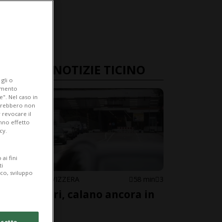
ULTIME NOTIZIE TICINO
gli o
iamento
e". Nel caso in
potrebbero non
 revocare il
anno effetto
cy.
ai fini
ti
ico, sviluppo
CANTONE / SVIZZERA
58 min
3
Frontalieri, calano ancora in
Ticino
cetto