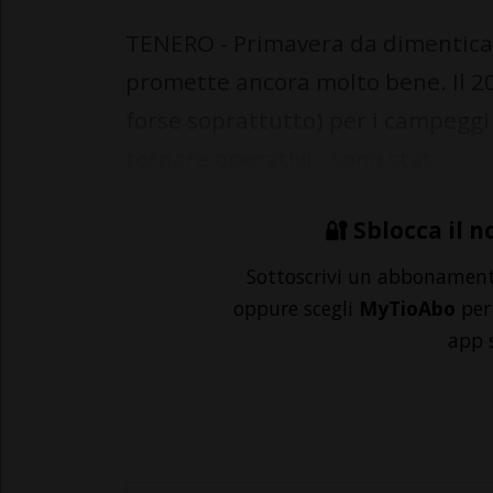
TENERO - Primavera da dimenticar
promette ancora molto bene. Il 20
forse soprattutto) per i campeggi 
tornare operativi - sono stat...
🔐 Sblocca il n
Sottoscrivi un abbonamen
oppure scegli
MyTioAbo
per 
app 