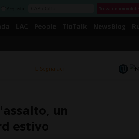
Acquista
nda
LAC
People
TioTalk
NewsBlog
R
Segnalaci
'assalto, un
rd estivo