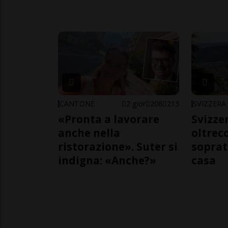
CANTONE
2 gior
208
213
SVIZZERA
«Pronta a lavorare
Svizzer
anche nella
oltrec
ristorazione». Suter si
soprat
indigna: «Anche?»
casa