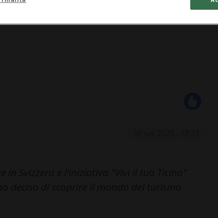
08 set 2020 - 18:23
in Svizzera e l'iniziativa "Vivi il tuo Ticino"
o deciso di scoprire il mondo del turismo