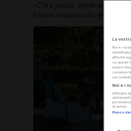
«C'era paura, temevamo una par
hanno risposto alla grande», e
La vostr
Noi e i nost
identificato
affinché sup
cui queste 
essere rile
consenso fac
nel contest
Noi e i n
Utilizzare d
dell’identif
personalizz
di servizi.
Elenco dei
Mostra