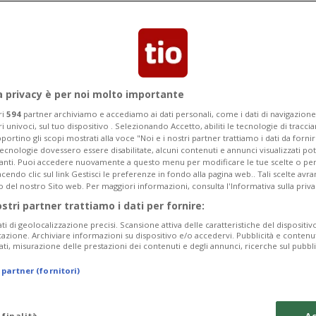
tenza a rilento. Invece i turisti
sulta Simone Patelli.
a privacy è per noi molto importante
ri
594
partner archiviamo e accediamo ai dati personali, come i dati di navigazione 
ri univoci, sul tuo dispositivo . Selezionando Accetto, abiliti le tecnologie di tracc
portino gli scopi mostrati alla voce "Noi e i nostri partner trattiamo i dati da fornir
tecnologie dovessero essere disabilitate, alcuni contenuti e annunci visualizzati 
vanti. Puoi accedere nuovamente a questo menu per modificare le tue scelte o per
endo clic sul link Gestisci le preferenze in fondo alla pagina web.. Tali scelte avr
o del nostro Sito web. Per maggiori informazioni, consulta l'Informativa sulla priva
ostri partner trattiamo i dati per fornire:
ati di geolocalizzazione precisi. Scansione attiva delle caratteristiche del dispositivo 
icazione. Archiviare informazioni su dispositivo e/o accedervi. Pubblicità e contenu
ati, misurazione delle prestazioni dei contenuti e degli annunci, ricerche sul pubbl
 partner (fornitori)
 finalità
Ac