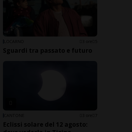
LOCARNO
3 ore
5
Sguardi tra passato e futuro
CANTONE
3 ore
7
Eclissi solare del 12 agosto: