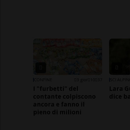
CONFINE
3 gior
10
37
SCI ALPI
I "furbetti" del
Lara G
contante colpiscono
dice b
ancora e fanno il
pieno di milioni