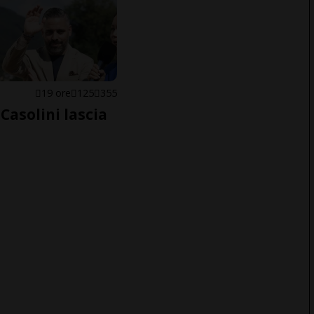
E
19 ore
125
355
Casolini lascia