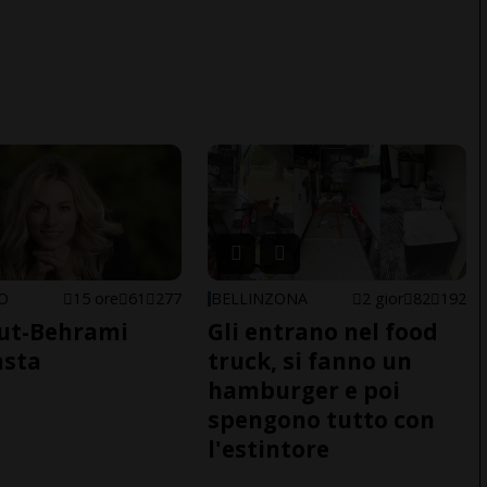
NO
15 ore
61
277
BELLINZONA
2 gior
82
192
ut-Behrami
Gli entrano nel food
asta
truck, si fanno un
hamburger e poi
spengono tutto con
l'estintore