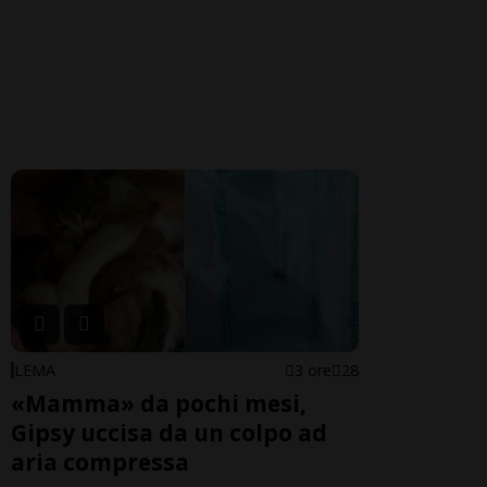
LEMA
3 ore
28
«Mamma» da pochi mesi,
Gipsy uccisa da un colpo ad
aria compressa