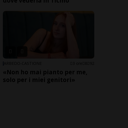
dove vederla in Ticino
ARBEDO-CASTIONE
3 ore
8
92
«Non ho mai pianto per me,
solo per i miei genitori»