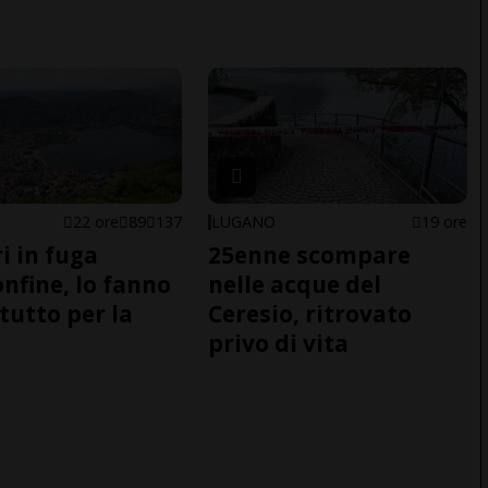
22 ore
89
137
LUGANO
19 ore
i in fuga
25enne scompare
onfine, lo fanno
nelle acque del
tutto per la
Ceresio, ritrovato
privo di vita