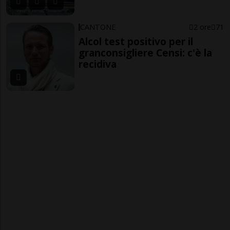
CANTONE
2 ore
71
Alcol test positivo per il
granconsigliere Censi: c'è la
recidiva