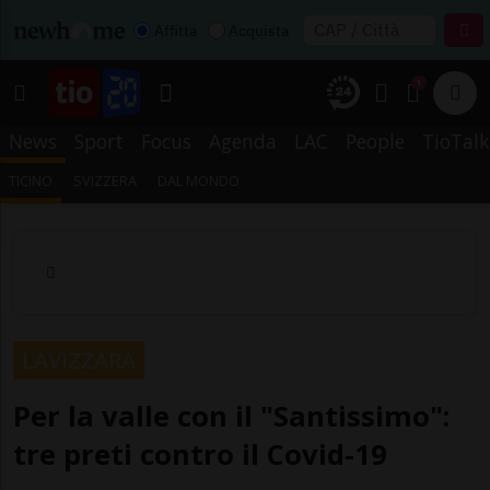
Affitta
Acquista
1
News
Sport
Focus
Agenda
LAC
People
TioTalk
TICINO
SVIZZERA
DAL MONDO
LAVIZZARA
Per la valle con il "Santissimo":
tre preti contro il Covid-19