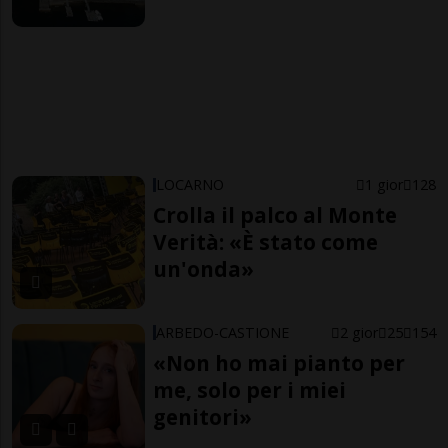
LOCARNO
1 gior
128
Crolla il palco al Monte
Verità: «È stato come
un'onda»
ARBEDO-CASTIONE
2 gior
25
154
«Non ho mai pianto per
me, solo per i miei
genitori»