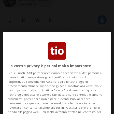
Giornalista
28 mar 2020 - 18:15
Vietate le celebrazioni fino a nuovo
avviso? E allora si esce in strada (a
La vostra privacy è per noi molto importante
distanza di sicurezza) per portare
Noi e i nostri
594
partner archiviamo e accediamo ai dati personali,
speranza alle comunità. Ecco il video.
come i dati di navigazione gli o identificatori univoci, sul tuo
dispositivo . Selezionando Accetto, abiliti le tecnologie di
tracciamento affinché supportino gli scopi mostrati alla voce "Noi e i
nostri partner trattiamo i dati da fornire". Nel caso in cui queste
tecnologie dovessero essere disabilitate, alcuni contenuti e annunci
Singolare iniziativa dei tre sacerdoti delle
visualizzati potrebbero non essere rilevanti. Puoi accedere
nuovamente a questo menu per modificare le tue scelte o per
18 parrocchie dell'Alta Vallemaggia. Da
revocare il consenso facendo clic sul link Gestisci le preferenze in
fondo alla pagina web.. Tali scelte avranno effetto nel contesto del