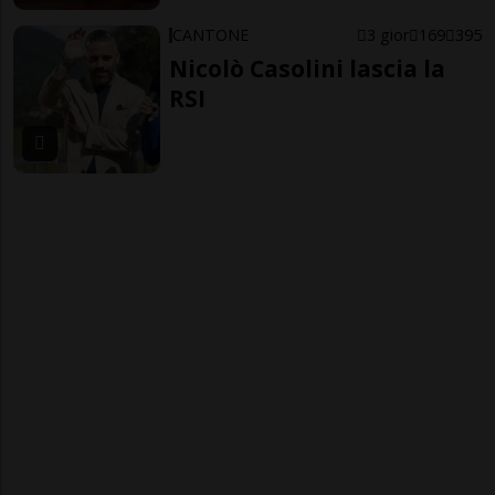
CANTONE
3 gior
169
395
Nicolò Casolini lascia la
RSI