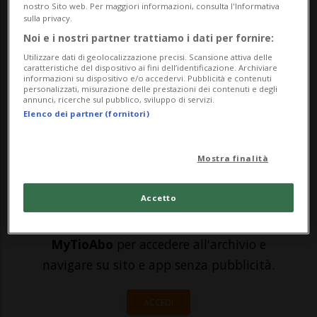
alcuni giorni hanno iniziato una
nostro Sito web. Per maggiori informazioni, consulta l'Informativa
sulla privacy.
processione che porta il "Santissimo" per
Noi e i nostri partner trattiamo i dati per fornire:
le vie dei villaggi della regione. Un
Utilizzare dati di geolocalizzazione precisi. Scansione attiva delle
caratteristiche del dispositivo ai fini dell’identificazione. Archiviare
peregrinare semi solitario (a rigorosa
informazioni su dispositivo e/o accedervi. Pubblicità e contenuti
personalizzati, misurazione delle prestazioni dei contenuti e degli
distanza di s...
annunci, ricerche sul pubblico, sviluppo di servizi.
Elenco dei partner (fornitori)
🔐 Sblocca il nostro archivio
Mostra finalità
esclusivo!
Accetto
Sottoscrivi un abbonamento
Archivio
per
leggere questo articolo, oppure scegli
MyTioAbo
per accedere all'archivio e
navigare su sito e app senza pubblicità.
ACCEDI