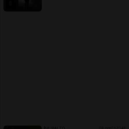
MURALTO
8 ore
12
43