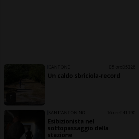
CANTONE
5 ore
5
28
Un caldo sbriciola-record
SANT'ANTONINO
6 ore
41
90
Esibizionista nel
sottopassaggio della
stazione