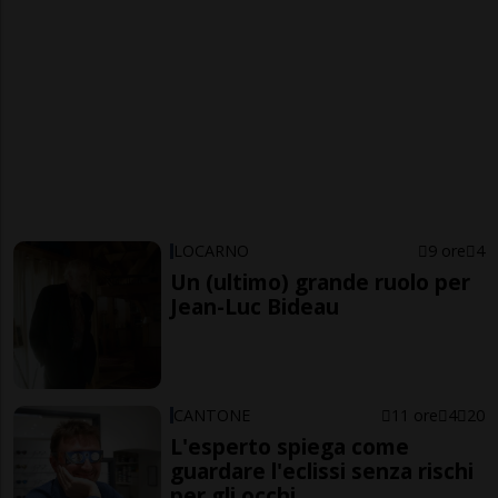
LOCARNO
9 ore
4
Un (ultimo) grande ruolo per
Jean-Luc Bideau
CANTONE
11 ore
4
20
L'esperto spiega come
guardare l'eclissi senza rischi
per gli occhi