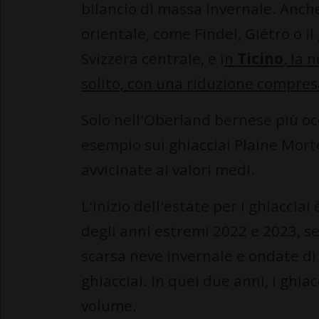
bilancio di massa invernale. Anche
orientale, come Findel, Giétro o il
Svizzera centrale, e i
n
Ticino
, la 
solito, con una riduzione compresa
Solo nell'Oberland bernese più oc
esempio sui ghiacciai Plaine Morte
avvicinate ai valori medi.
L'inizio dell'estate per i ghiaccia
degli anni estremi 2022 e 2023, s
scarsa neve invernale e ondate di 
ghiacciai. In quei due anni, i ghiac
volume.