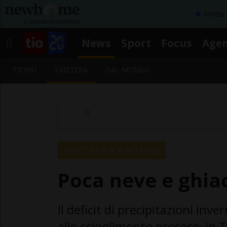
Affitta
News
Sport
Focus
Age
TICINO
SVIZZERA
DAL MONDO
SVIZZERA/CANTONE
Poca neve e ghiac
Il deficit di precipitazioni inver
allo scioglimento precoce, in Ti