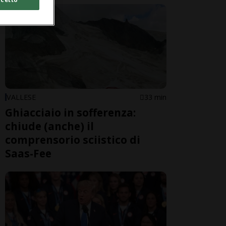
VALLESE
33 min
Ghiacciaio in sofferenza:
chiude (anche) il
comprensorio sciistico di
Saas-Fee