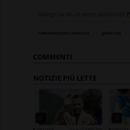
Naviga su tio.ch senza pubblicità
P
cambiamento climatico
ghiacciai
COMMENTI
NOTIZIE PIÙ LETTE
CANTONE
2 gior
159
389
SVIZZERA