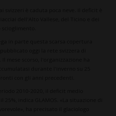
 svizzeri è caduta poca neve. Il deficit è
cciai dell'Alto Vallese, del Ticino e dei
o scioglimento.
iega in parte questa scarsa copertura
pubblicato oggi la rete svizzera di
 Il mese scorso, l'organizzazione ha
ccumulatasi durante l'inverno su 25
fronti con gli anni precedenti.
eriodo 2010-2020, il deficit medio
il 25%, indica GLAMOS. «La situazione di
vorevole», ha precisato il glaciologo