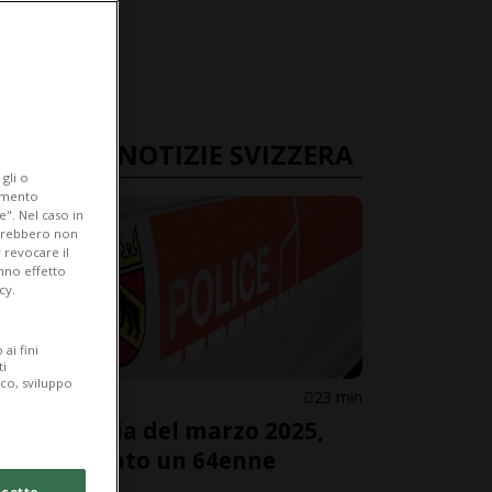
ULTIME NOTIZIE SVIZZERA
gli o
iamento
e". Nel caso in
potrebbero non
 revocare il
anno effetto
cy.
ai fini
ti
ico, sviluppo
BERNA
23 min
Sparatoria del marzo 2025,
incriminato un 64enne
cetto