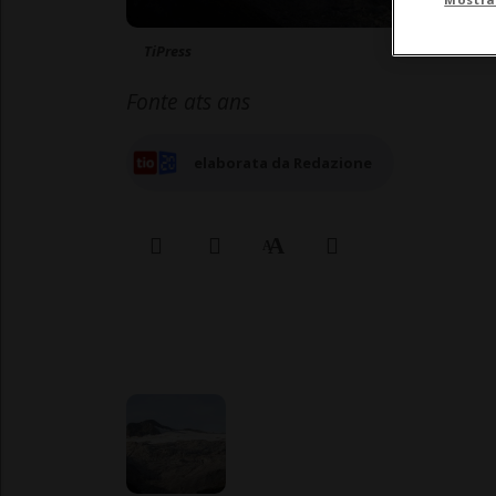
TiPress
Fonte ats ans
elaborata da Redazione