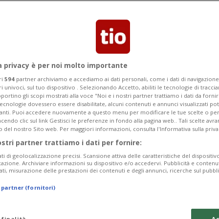
a privacy è per noi molto importante
ri
594
partner archiviamo e accediamo ai dati personali, come i dati di navigazione 
ri univoci, sul tuo dispositivo . Selezionando Accetto, abiliti le tecnologie di tracc
portino gli scopi mostrati alla voce "Noi e i nostri partner trattiamo i dati da fornir
tecnologie dovessero essere disabilitate, alcuni contenuti e annunci visualizzati 
vanti. Puoi accedere nuovamente a questo menu per modificare le tue scelte o per
endo clic sul link Gestisci le preferenze in fondo alla pagina web.. Tali scelte avr
o del nostro Sito web. Per maggiori informazioni, consulta l'Informativa sulla priva
ostri partner trattiamo i dati per fornire:
ati di geolocalizzazione precisi. Scansione attiva delle caratteristiche del dispositivo 
icazione. Archiviare informazioni su dispositivo e/o accedervi. Pubblicità e contenu
ati, misurazione delle prestazioni dei contenuti e degli annunci, ricerche sul pubbl
 partner (fornitori)
 finalità
Ac