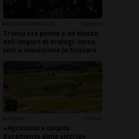
GUERRA COMMERCIALE
39 min
3
Trump ora pensa a un blocco
dell'import di orologi: torna
così a minacciare la Svizzera
SVIZZERA
47 min
«Agricoltura colpita
duramente dalla siccità»