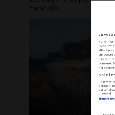
meno 40%.
La vostr
Noi e i nost
identificato
affinché sup
cui queste 
essere rile
consenso fac
nel contest
Noi e i n
Utilizzare d
dell’identif
personalizz
di servizi.
Elenco dei
Mostra