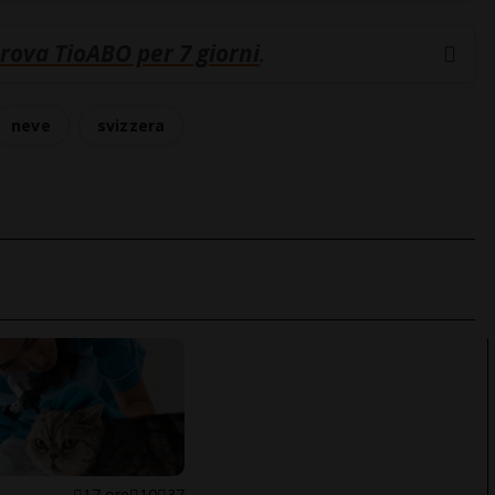
rova TioABO per 7 giorni
.
neve
svizzera
17 ore
10
37