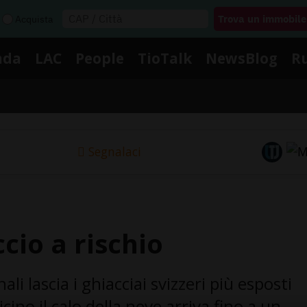
Acquista
nda
LAC
People
TioTalk
NewsBlog
R
Segnalaci
cio a rischio
nali lascia i ghiacciai svizzeri più esposti
cino il calo della neve arriva fino a un