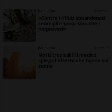
SVIZZERA
1 ora
1
«Contro i rifiuti abbandonati
serve più l'umorismo che i
rimproveri»
SVIZZERA
2 ore
2
Notti tropicali? Il medico
spiega l'effetto che hanno sul
sonno