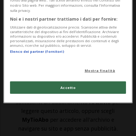
fondo alla pagina web.. Tali scelte avranno effetto nel contesto del
AARAU - Aveva alzato troppo il gomito il
nostro Sito web. Per maggiori informazioni, consulta l'Informativa
sulla privacy.
conducente che poco dopo le 22.00 di
Noi e i nostri partner trattiamo i dati per fornire:
giovedì sera si è schiantato a più riprese
Utilizzare dati di geolocalizzazione precisi. Scansione attiva delle
caratteristiche del dispositivo ai fini dell’identificazione. Archiviare
contro un cantiere sull'A1 in territorio di
informazioni su dispositivo e/o accedervi. Pubblicità e contenuti
personalizzati, misurazione delle prestazioni dei contenuti e degli
annunci, ricerche sul pubblico, sviluppo di servizi.
Suhr (AG). Il 40enne, però, invece di
Elenco dei partner (fornitori)
fermarsi dopo il pr...
Mostra finalità
🔐 Sblocca il nostro archivio
esclusivo!
Accetto
Sottoscrivi un abbonamento
Archivio
per
leggere questo articolo, oppure scegli
MyTioAbo
per accedere all'archivio e
navigare su sito e app senza pubblicità.