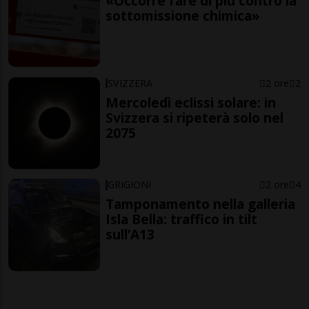
«Occorre fare di più contro la
sottomissione chimica»
SVIZZERA
2 ore
2
Mercoledì eclissi solare: in
Svizzera si ripeterà solo nel
2075
GRIGIONI
2 ore
4
Tamponamento nella galleria
Isla Bella: traffico in tilt
sull’A13