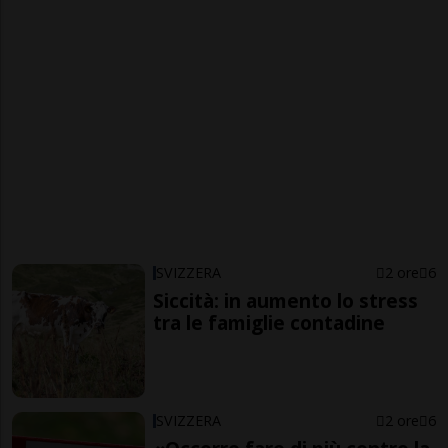
SVIZZERA
2 ore
6
Siccità: in aumento lo stress
tra le famiglie contadine
SVIZZERA
2 ore
6