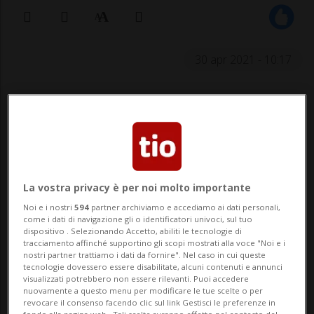
30 apr 2021 - 10:17
La vostra privacy è per noi molto importante
Noi e i nostri
594
partner archiviamo e accediamo ai dati personali,
L'uomo, fermato poco dopo dagli
come i dati di navigazione gli o identificatori univoci, sul tuo
agenti, aveva un tasso alcolemico
dispositivo . Selezionando Accetto, abiliti le tecnologie di
tracciamento affinché supportino gli scopi mostrati alla voce "Noi e i
dell'1.4 per mille e si è visto ritirare la
nostri partner trattiamo i dati da fornire". Nel caso in cui queste
tecnologie dovessero essere disabilitate, alcuni contenuti e annunci
patente.
visualizzati potrebbero non essere rilevanti. Puoi accedere
nuovamente a questo menu per modificare le tue scelte o per
revocare il consenso facendo clic sul link Gestisci le preferenze in