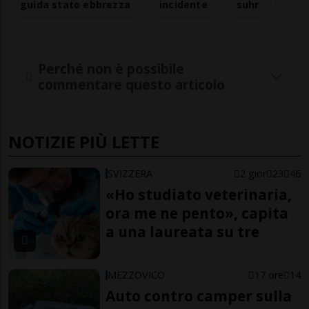
guida stato ebbrezza
incidente
suhr
Perché non è possibile
commentare questo articolo
NOTIZIE PIÙ LETTE
SVIZZERA
2 gior
23
46
«Ho studiato veterinaria,
ora me ne pento», capita
a una laureata su tre
MEZZOVICO
17 ore
14
Auto contro camper sulla