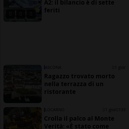
A2: il bilancio è di sette
feriti
ASCONA
1 gior
Ragazzo trovato morto
nella terrazza di un
ristorante
LOCARNO
1 gior
133
Crolla il palco al Monte
Verità: «È stato come