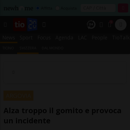
Affitta
Acquista
1
News
Sport
Focus
Agenda
LAC
People
TioTalk
TICINO
SVIZZERA
DAL MONDO
ARGOVIA
Alza troppo il gomito e provoca
un incidente