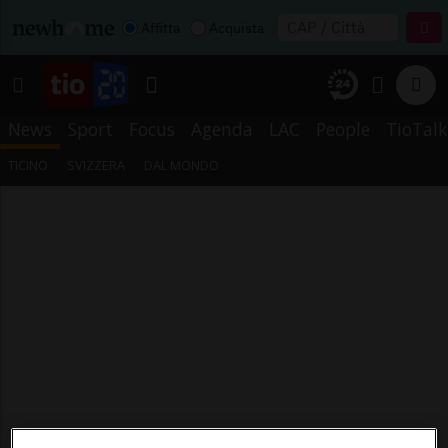
Affitta
Acquista
News
Sport
Focus
Agenda
LAC
People
TioTalk
TICINO
SVIZZERA
DAL MONDO