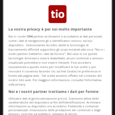
La vostra privacy è per noi molto importante
Noi e i nostri
594
partner archiviamo e accediamo ai dati personali,
come i dati di navigazione gli o identificatori univoci, sul tuo
Notizie su Alcol Volante
dispositivo . Selezionando Accetto, abiliti le tecnologie di
tracciamento affinché supportino gli scopi mostrati alla voce "Noi e i
nostri partner trattiamo i dati da fornire". Nel caso in cui queste
tecnologie dovessero essere disabilitate, alcuni contenuti e annunci
Segui le notizie e gli approfondimenti su
visualizzati potrebbero non essere rilevanti. Puoi accedere
nuovamente a questo menu per modificare le tue scelte o per
Alcol Volante.
revocare il consenso facendo clic sul link Gestisci le preferenze in
fondo alla pagina web.. Tali scelte avranno effetto nel contesto del
nostro Sito web. Per maggiori informazioni, consulta l'Informativa
sulla privacy.
Noi e i nostri partner trattiamo i dati per fornire:
Utilizzare dati di geolocalizzazione precisi. Scansione attiva delle
caratteristiche del dispositivo ai fini dell’identificazione. Archiviare
informazioni su dispositivo e/o accedervi. Pubblicità e contenuti
personalizzati, misurazione delle prestazioni dei contenuti e degli
annunci, ricerche sul pubblico, sviluppo di servizi.