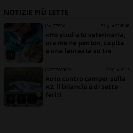
NOTIZIE PIÙ LETTE
SVIZZERA
2 gior
24
48
«Ho studiato veterinaria,
ora me ne pento», capita
a una laureata su tre
MEZZOVICO
20 ore
15
Auto contro camper sulla
A2: il bilancio è di sette
feriti