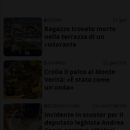
ASCONA
1 gior
Ragazzo trovato morto
nella terrazza di un
ristorante
LOCARNO
2 gior
133
Crolla il palco al Monte
Verità: «È stato come
un'onda»
MEZZOVICO-VIRA
23 ore
118
254
Incidente in scooter per il
deputato leghista Andrea