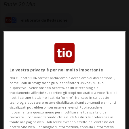
Fonte 20 Min
elaborata da Redazione
07 giu 2024 - 10:28
Aggiornamento 14:45
La vostra privacy è per noi molto importante
SION - Oggi sarà il giorno dell'ispezione
Noi e i nostri
594
partner archiviamo e accediamo ai dati personali,
come i dati di navigazione gli o identificatori univoci, sul tuo
nella caserma a Sion. L'ispettorato
dispositivo . Selezionando Accetto, abiliti le tecnologie di
tracciamento affinché supportino gli scopi mostrati alla voce "Noi e i
alimentare dell'esercito effettuerà un
nostri partner trattiamo i dati da fornire". Nel caso in cui queste
tecnologie dovessero essere disabilitate, alcuni contenuti e annunci
controllo sul rispetto delle norme
visualizzati potrebbero non essere rilevanti. Puoi accedere
nuovamente a questo menu per modificare le tue scelte o per
igieniche all'interno delle cucine finite al
revocare il consenso facendo clic sul link Gestisci le preferenze in
fondo alla pagina web.. Tali scelte avranno effetto nel contesto del
centro di accese polemiche per la
nostro Sito web. Per maggiori informazioni, consulta l'Informativa