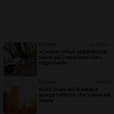
SVIZZERA
3 ore
3
21
«Contro i rifiuti abbandonati
serve più l'umorismo che i
rimproveri»
SVIZZERA
4 ore
6
Notti tropicali? Il medico
spiega l'effetto che hanno sul
sonno