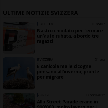
ULTIME NOTIZIE SVIZZERA
SOLETTA
1 ora
7
Nastro chiodato per fermare
un'auto rubata, a bordo tre
ragazzi
SVIZZERA
1 ora
È canicola ma le cicogne
pensano all'inverno, pronte
per migrare
ZURIGO
3 ore
4
15
Alla Street Parade erano in
900'000, molto lavoro per i