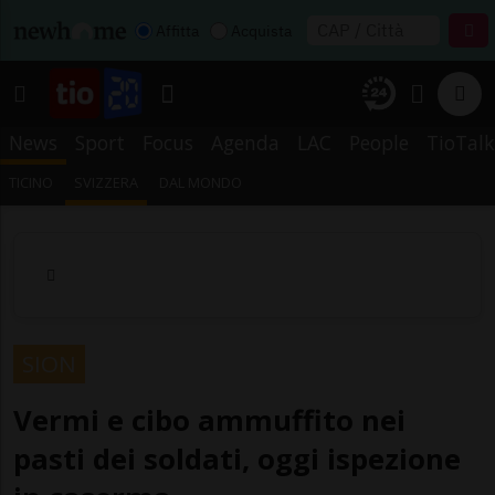
Affitta
Acquista
News
Sport
Focus
Agenda
LAC
People
TioTalk
TICINO
SVIZZERA
DAL MONDO
SION
Vermi e cibo ammuffito nei
pasti dei soldati, oggi ispezione