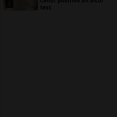
Censi: positivo all’alcol
test