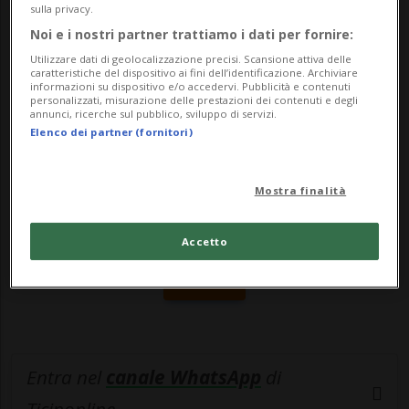
sulla privacy.
presenza - docume...
Noi e i nostri partner trattiamo i dati per fornire:
Utilizzare dati di geolocalizzazione precisi. Scansione attiva delle
caratteristiche del dispositivo ai fini dell’identificazione. Archiviare
🔐 Sblocca il nostro archivio
informazioni su dispositivo e/o accedervi. Pubblicità e contenuti
personalizzati, misurazione delle prestazioni dei contenuti e degli
esclusivo!
annunci, ricerche sul pubblico, sviluppo di servizi.
Elenco dei partner (fornitori)
Sottoscrivi un abbonamento
Archivio
per
leggere questo articolo, oppure scegli
Mostra finalità
MyTioAbo
per accedere all'archivio e
navigare su sito e app senza pubblicità.
Accetto
ACCEDI
Entra nel
canale WhatsApp
di