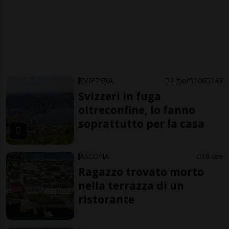
SVIZZERA
2 gior
106
143
Svizzeri in fuga
oltreconfine, lo fanno
soprattutto per la casa
ASCONA
18 ore
Ragazzo trovato morto
nella terrazza di un
ristorante