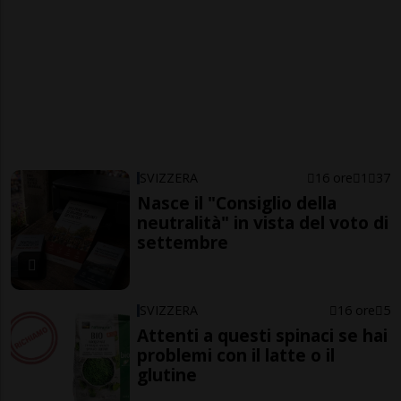
SVIZZERA
16 ore
1
37
Nasce il "Consiglio della
neutralità" in vista del voto di
settembre
SVIZZERA
16 ore
5
Attenti a questi spinaci se hai
problemi con il latte o il
glutine