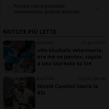
Perché non è possibile
commentare questo articolo
NOTIZIE PIÙ LETTE
SVIZZERA
1 gior
13
41
«Ho studiato veterinaria,
ora me ne pento», capita
a una laureata su tre
CANTONE
2 gior
166
393
Nicolò Casolini lascia la
RSI