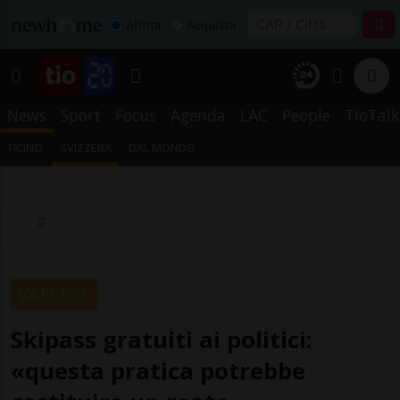
Affitta
Acquista
News
Sport
Focus
Agenda
LAC
People
TioTalk
TICINO
SVIZZERA
DAL MONDO
VALLESE
Skipass gratuiti ai politici:
«questa pratica potrebbe