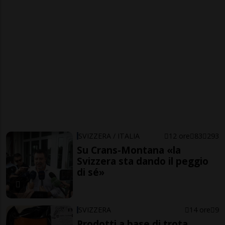
SVIZZERA / ITALIA
12 ore
83
293
Su Crans-Montana «la
Svizzera sta dando il peggio
di sé»
SVIZZERA
14 ore
9
Prodotti a base di trota