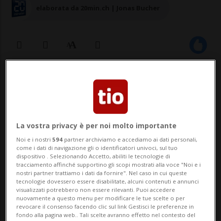
elaborata da 20min.ch | Jonas Bucher
24 dic 2022 - 21:04
Aggiornamento 25 dic 2022 - 08:05
La vostra privacy è per noi molto importante
Noi e i nostri
594
partner archiviamo e accediamo ai dati personali,
come i dati di navigazione gli o identificatori univoci, sul tuo
dispositivo . Selezionando Accetto, abiliti le tecnologie di
tracciamento affinché supportino gli scopi mostrati alla voce "Noi e i
nostri partner trattiamo i dati da fornire". Nel caso in cui queste
tecnologie dovessero essere disabilitate, alcuni contenuti e annunci
visualizzati potrebbero non essere rilevanti. Puoi accedere
SION - I politici vallesani che beneficiano di
nuovamente a questo menu per modificare le tue scelte o per
revocare il consenso facendo clic sul link Gestisci le preferenze in
vantaggi sull'accesso agli impianti siedono
fondo alla pagina web.. Tali scelte avranno effetto nel contesto del