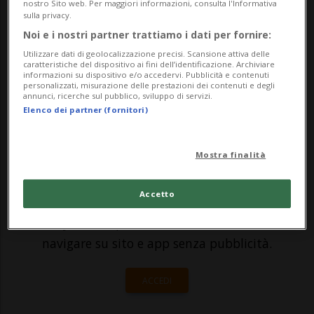
nostro Sito web. Per maggiori informazioni, consulta l'Informativa
talvolta nell'esecutivo di un comune.
sulla privacy.
Secondo alcuni organi di stampa, questa
Noi e i nostri partner trattiamo i dati per fornire:
Utilizzare dati di geolocalizzazione precisi. Scansione attiva delle
pratica non si trova in nessun'altra parte
caratteristiche del dispositivo ai fini dell’identificazione. Archiviare
informazioni su dispositivo e/o accedervi. Pubblicità e contenuti
della Svizzera occidentale. A Verbier...
personalizzati, misurazione delle prestazioni dei contenuti e degli
annunci, ricerche sul pubblico, sviluppo di servizi.
Elenco dei partner (fornitori)
🔐 Sblocca il nostro archivio
esclusivo!
Mostra finalità
Sottoscrivi un abbonamento
Archivio
per
Accetto
leggere questo articolo, oppure scegli
MyTioAbo
per accedere all'archivio e
navigare su sito e app senza pubblicità.
ACCEDI