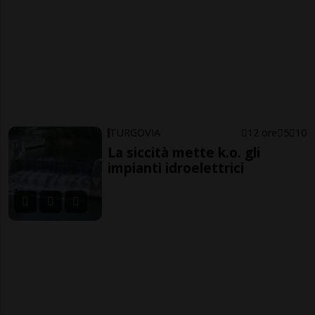
TURGOVIA
12 ore
5
10
La siccità mette k.o. gli
impianti idroelettrici