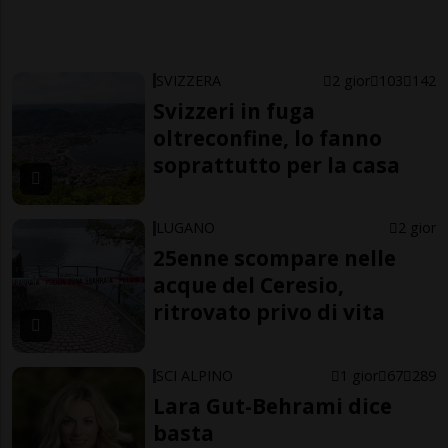
SVIZZERA
2 gior
103
142
Svizzeri in fuga
oltreconfine, lo fanno
soprattutto per la casa
LUGANO
2 gior
25enne scompare nelle
acque del Ceresio,
ritrovato privo di vita
SCI ALPINO
1 gior
67
289
Lara Gut-Behrami dice
basta