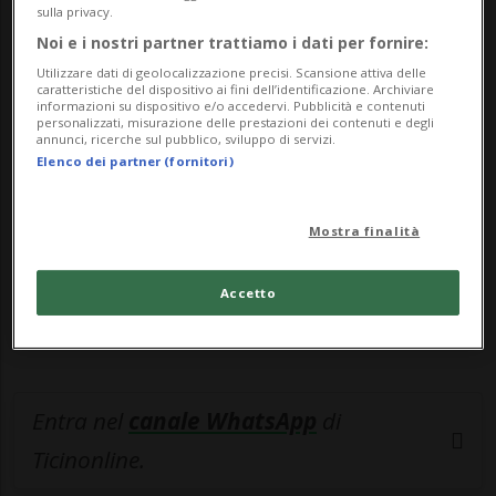
sulla privacy.
Noi e i nostri partner trattiamo i dati per fornire:
🔐 Sblocca il nostro archivio
Utilizzare dati di geolocalizzazione precisi. Scansione attiva delle
caratteristiche del dispositivo ai fini dell’identificazione. Archiviare
esclusivo!
informazioni su dispositivo e/o accedervi. Pubblicità e contenuti
personalizzati, misurazione delle prestazioni dei contenuti e degli
annunci, ricerche sul pubblico, sviluppo di servizi.
Sottoscrivi un abbonamento
Archivio
per
Elenco dei partner (fornitori)
leggere questo articolo, oppure scegli
MyTioAbo
per accedere all'archivio e
Mostra finalità
navigare su sito e app senza pubblicità.
Accetto
ACCEDI
Entra nel
canale WhatsApp
di
Ticinonline.