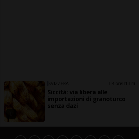
SVIZZERA
4 ore
1
23
Siccità: via libera alle
importazioni di granoturco
senza dazi