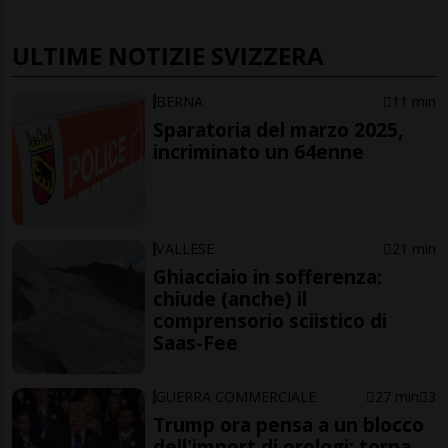
ULTIME NOTIZIE SVIZZERA
BERNA
11 min
Sparatoria del marzo 2025,
incriminato un 64enne
VALLESE
21 min
Ghiacciaio in sofferenza:
chiude (anche) il
comprensorio sciistico di
Saas-Fee
GUERRA COMMERCIALE
27 min
3
Trump ora pensa a un blocco
dell'import di orologi: torna