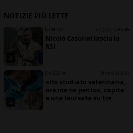
NOTIZIE PIÙ LETTE
CANTONE
2 gior
159
389
Nicolò Casolini lascia la
RSI
SVIZZERA
16 ore
10
37
«Ho studiato veterinaria,
ora me ne pento», capita
a una laureata su tre