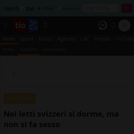
Affitta
Acquista
News
Sport
Focus
Agenda
LAC
People
TioTalk
TICINO
SVIZZERA
DAL MONDO
SVIZZERA
Nei letti svizzeri si dorme, ma
non si fa sesso