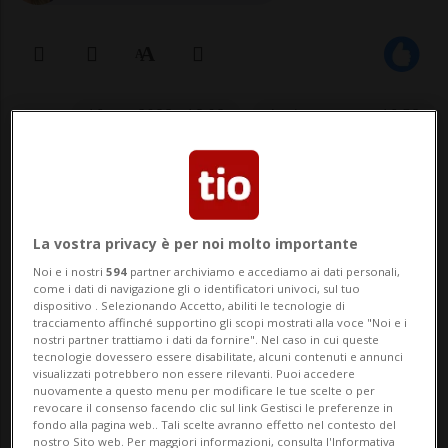
19 apr 2022 - 18:02
Aggiornamento 19:58
Anche gli abbracci sono pochi.
La vostra privacy è per noi molto importante
BERNA - Sono notti tranquille, quelle dello
Noi e i nostri
594
partner archiviamo e accediamo ai dati personali,
come i dati di navigazione gli o identificatori univoci, sul tuo
svizzero medio. Condite di tanto sonno, e
dispositivo . Selezionando Accetto, abiliti le tecnologie di
tracciamento affinché supportino gli scopi mostrati alla voce "Noi e i
poco sesso. Secondo un nuovo studio sulla
nostri partner trattiamo i dati da fornire". Nel caso in cui queste
tecnologie dovessero essere disabilitate, alcuni contenuti e annunci
salute condotto da Migros, l’80% della
visualizzati potrebbero non essere rilevanti. Puoi accedere
nuovamente a questo menu per modificare le tue scelte o per
popolazione dorme infatti abbastanza, più
revocare il consenso facendo clic sul link Gestisci le preferenze in
fondo alla pagina web.. Tali scelte avranno effetto nel contesto del
di sette ore a notte, e solo...
nostro Sito web. Per maggiori informazioni, consulta l'Informativa