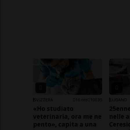
SVIZZERA
16 ore
10
35
LUGANO
«Ho studiato
25enn
veterinaria, ora me ne
nelle 
pento», capita a una
Ceresi