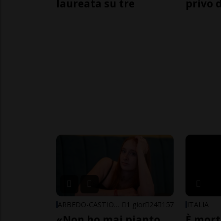
laureata su tre
privo d
ARBEDO-CASTIONE
1 gior
24
157
ITALIA
«Non ho mai pianto
È mort