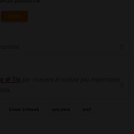
senza pubblicità.
ACCEDI
inonline.
a di Tio
per ricevere le notizie più importanti
osta.
klaus schwab
svizzera
wef