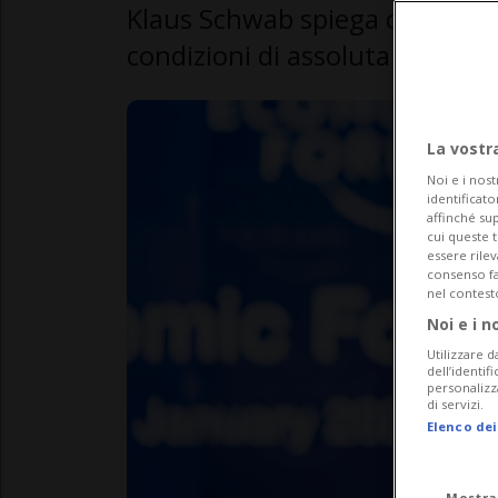
Klaus Schwab spiega che la ma
condizioni di assoluta sicurezz
La vostr
Noi e i nost
identificato
affinché sup
cui queste 
essere rile
consenso fac
nel contest
Noi e i n
Utilizzare d
dell’identif
personalizz
di servizi.
Elenco dei
Mostra