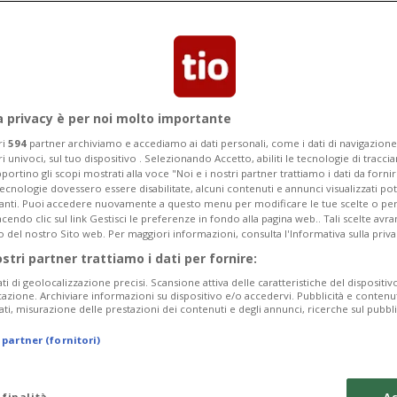
nifestazione avrà luogo solo in
a
a privacy è per noi molto importante
ri
594
partner archiviamo e accediamo ai dati personali, come i dati di navigazione 
ri univoci, sul tuo dispositivo . Selezionando Accetto, abiliti le tecnologie di tracc
portino gli scopi mostrati alla voce "Noi e i nostri partner trattiamo i dati da fornir
tecnologie dovessero essere disabilitate, alcuni contenuti e annunci visualizzati 
vanti. Puoi accedere nuovamente a questo menu per modificare le tue scelte o per
endo clic sul link Gestisci le preferenze in fondo alla pagina web.. Tali scelte avr
o del nostro Sito web. Per maggiori informazioni, consulta l'Informativa sulla priva
ostri partner trattiamo i dati per fornire:
ati di geolocalizzazione precisi. Scansione attiva delle caratteristiche del dispositivo 
icazione. Archiviare informazioni su dispositivo e/o accedervi. Pubblicità e contenu
ati, misurazione delle prestazioni dei contenuti e degli annunci, ricerche sul pubbl
 partner (fornitori)
 finalità
Ac