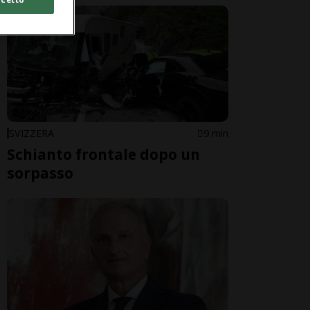
SVIZZERA
9 min
Schianto frontale dopo un
sorpasso