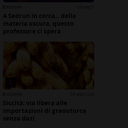
GRIGIONI
3 ore
7
A Sedrun in cerca... della
materia oscura, questo
professore ci spera
SVIZZERA
3 ore
1
23
Siccità: via libera alle
importazioni di granoturco
senza dazi