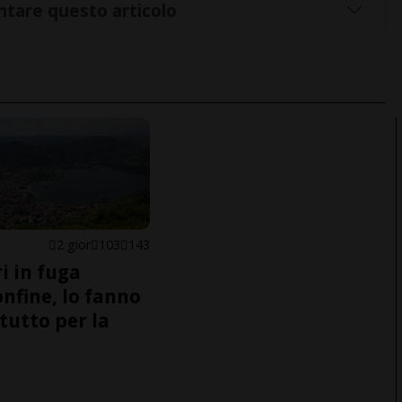
tare questo articolo
2 gior
103
143
i in fuga
onfine, lo fanno
tutto per la