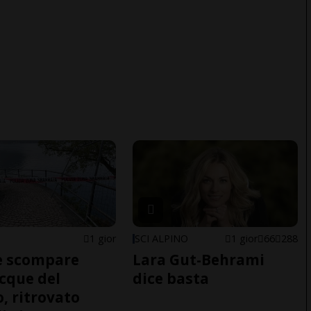
1 gior
SCI ALPINO
1 gior
66
288
e scompare
Lara Gut-Behrami
acque del
dice basta
o, ritrovato