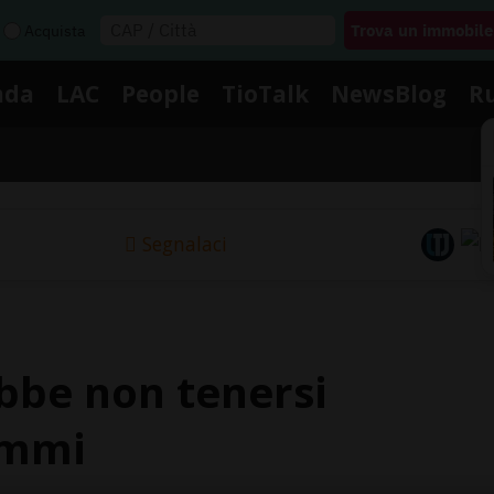
Acquista
nda
LAC
People
TioTalk
NewsBlog
R
Segnalaci
ebbe non tenersi
ammi