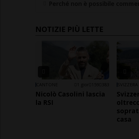
Perché non è possibile commen
NOTIZIE PIÙ LETTE
CANTONE
1 gior
159
383
SVIZZERA
Nicolò Casolini lascia
Svizzer
la RSI
oltrec
soprat
casa