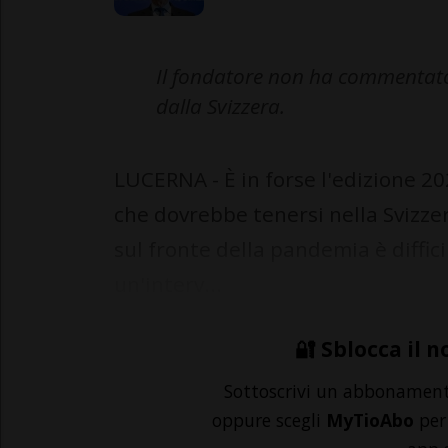
Il fondatore non ha commentato 
dalla Svizzera.
LUCERNA - È in forse l'edizione 
che dovrebbe tenersi nella Svizze
sul fronte della pandemia è diffic
un'interv...
🔐 Sblocca il n
Sottoscrivi un abbonamen
oppure scegli
MyTioAbo
per 