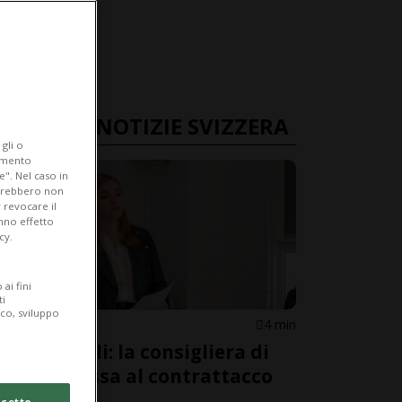
ULTIME NOTIZIE SVIZZERA
gli o
iamento
e". Nel caso in
potrebbero non
 revocare il
anno effetto
cy.
ai fini
ti
ico, sviluppo
VAUD
4 min
Caso Dittli: la consigliera di
Stato passa al contrattacco
cetto