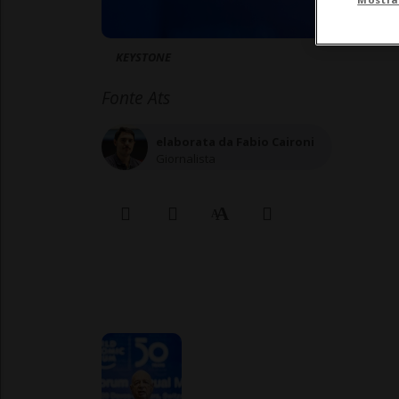
KEYSTONE
Fonte Ats
elaborata da Fabio Caironi
Giornalista