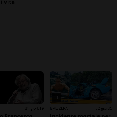
i vita
1 gior
19
SVIZZERA
2 gior
5
o Francesco
Incidente mortale per