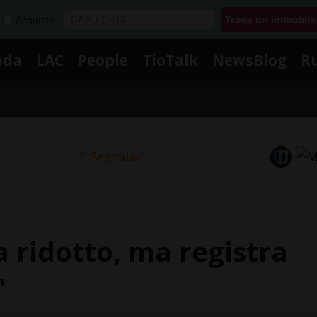
Acquista
nda
LAC
People
TioTalk
NewsBlog
R
Segnalaci
a ridotto, ma registra
"