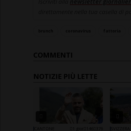
Iscriviti alla
newsletter giornalier
direttamente nella tua casella di p
brunch
coronavirus
fattoria
COMMENTI
NOTIZIE PIÙ LETTE
CANTONE
1 gior
146
376
SVIZZERA