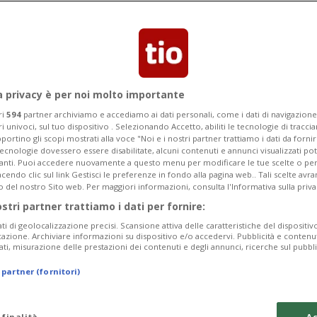
nunciato all'iniziativa per la
 ha avuto un buon riscontro.
a privacy è per noi molto importante
ri
594
partner archiviamo e accediamo ai dati personali, come i dati di navigazione 
ri univoci, sul tuo dispositivo . Selezionando Accetto, abiliti le tecnologie di tracc
portino gli scopi mostrati alla voce "Noi e i nostri partner trattiamo i dati da fornir
tecnologie dovessero essere disabilitate, alcuni contenuti e annunci visualizzati 
vanti. Puoi accedere nuovamente a questo menu per modificare le tue scelte o per
endo clic sul link Gestisci le preferenze in fondo alla pagina web.. Tali scelte avr
o del nostro Sito web. Per maggiori informazioni, consulta l'Informativa sulla priva
ostri partner trattiamo i dati per fornire:
ati di geolocalizzazione precisi. Scansione attiva delle caratteristiche del dispositivo 
icazione. Archiviare informazioni su dispositivo e/o accedervi. Pubblicità e contenu
ati, misurazione delle prestazioni dei contenuti e degli annunci, ricerche sul pubbl
 partner (fornitori)
 finalità
Ac