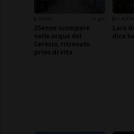
LUGANO
1 gior
SCI ALPI
25enne scompare
Lara G
nelle acque del
dice b
Ceresio, ritrovato
privo di vita