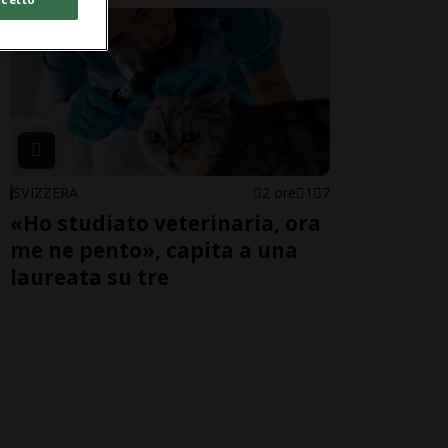
SVIZZERA
2 ore
1
7
«Ho studiato veterinaria, ora
me ne pento», capita a una
laureata su tre