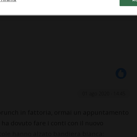
01 ago 2020 - 14:45
brunch in fattoria, ormai un appuntamento
 ha dovuto fare i conti con il nuovo
cole hanno alzato bandiera bianca: