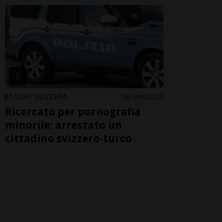
ITALIA / SVIZZERA
6 ore
3
22
Ricercato per pornografia
minorile: arrestato un
cittadino svizzero-turco