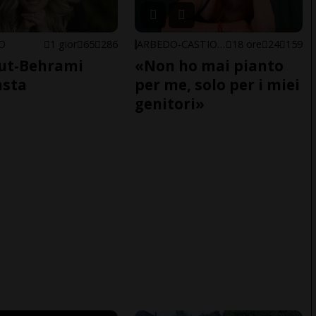
NO
1 gior
65
286
ARBEDO-CASTIONE
18 ore
24
159
ut-Behrami
«Non ho mai pianto
asta
per me, solo per i miei
genitori»