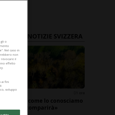
ULTIME NOTIZIE SVIZZERA
gli o
iamento
e". Nel caso in
potrebbero non
 revocare il
anno effetto
cy.
ai fini
ti
ico, sviluppo
SVIZZERA
1 ora
«Il bosco come lo conosciamo
adesso scomparirà»
cetto