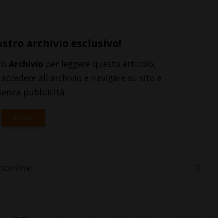
...
ostro archivio esclusivo!
to
Archivio
per leggere questo articolo,
accedere all'archivio e navigare su sito e
senza pubblicità.
ACCEDI
inonline.