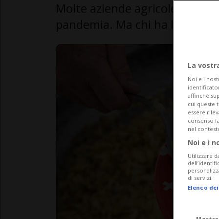
Molte aziende agricole hanno ri
pandemia. Ma chi ha lavorato
La vostr
Noi e i nost
identificato
affinché sup
cui queste 
essere rile
consenso fac
nel contest
Noi e i n
Utilizzare d
dell’identif
personalizz
di servizi.
Elenco dei
Mostra