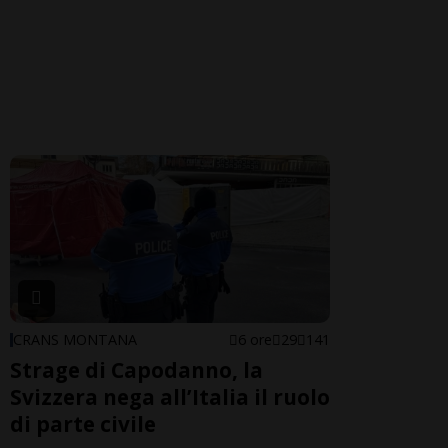
CRANS MONTANA
6 ore
29
141
Strage di Capodanno, la
Svizzera nega all’Italia il ruolo
di parte civile