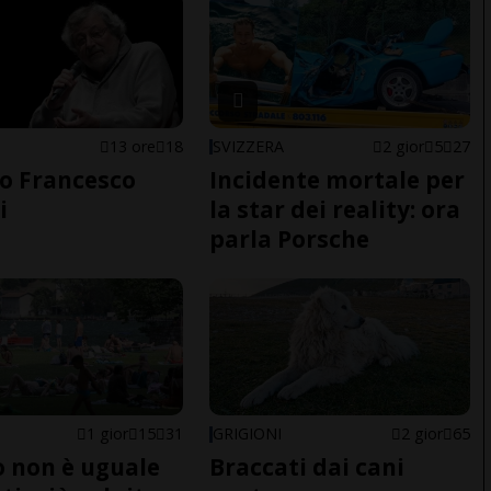
13 ore
18
SVIZZERA
2 gior
5
27
o Francesco
Incidente mortale per
i
la star dei reality: ora
parla Porsche
1 gior
15
31
GRIGIONI
2 gior
65
do non è uguale
Braccati dai cani