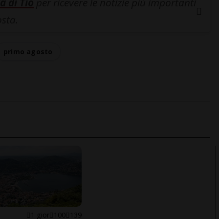
a di Tio
per ricevere le notizie più importanti
osta.
primo agosto
1 gior
100
139