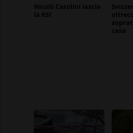
Nicolò Casolini lascia
Svizzer
la RSI
oltrec
soprat
casa