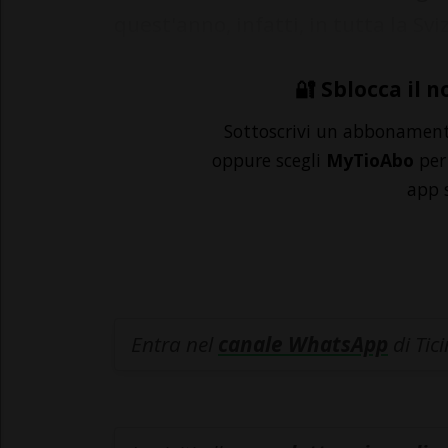
quest'anno, infatti, in tutta la Sviz
🔐 Sblocca il n
Sottoscrivi un abbonamen
oppure scegli
MyTioAbo
per 
app 
Entra nel
canale WhatsApp
di Tic