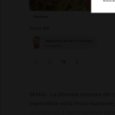
Keystone
Fonte Ats
elaborata da Dario Ornaghi
Giornalista
BERNA - La 28esima edizione del 
imperdibile della Festa nazionale,
coronavirus. E molte aziende agri