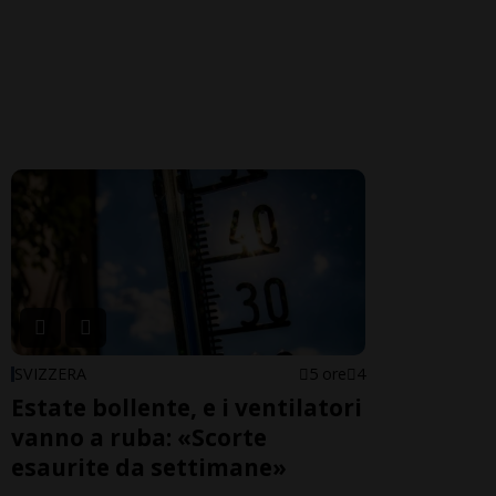
SVIZZERA
5 ore
4
Estate bollente, e i ventilatori
vanno a ruba: «Scorte
esaurite da settimane»