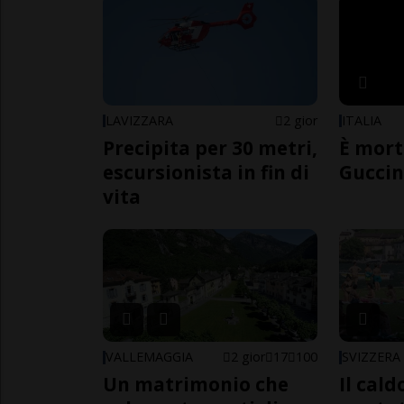
LAVIZZARA
2 gior
ITALIA
Precipita per 30 metri,
È mort
escursionista in fin di
Guccin
vita
VALLEMAGGIA
2 gior
17
100
SVIZZERA
Un matrimonio che
Il cal