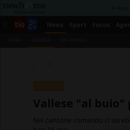
Affitta
News
Sport
Focus
Age
TICINO
SVIZZERA
DAL MONDO
SVIZZERA
Vallese "al buio"
Nel cantone romando ci sarebbe
ben 16 ore