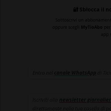
🔐 Sblocca il n
Sottoscrivi un abbonamen
oppure scegli
MyTioAbo
per 
app 
Entra nel
canale WhatsApp
di Tic
Iscriviti alla
newsletter giornalier
direttamente nella tua casella di p