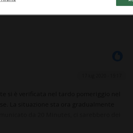
17 lug 2020 - 19:17
te si è verificata nel tardo pomeriggio nel
llese. La situazione sta ora gradualmente
municato da 20 Minutes, ci sarebbero dei