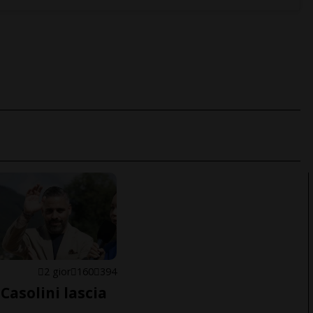
E
2 gior
160
394
Casolini lascia