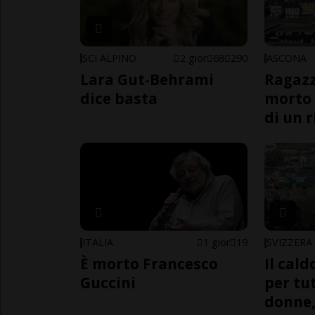
SCI ALPINO
2 gior
68
290
ASCONA
Lara Gut-Behrami
Ragazz
dice basta
morto 
di un 
ITALIA
1 gior
19
SVIZZERA
È morto Francesco
Il cal
Guccini
per tut
donne,