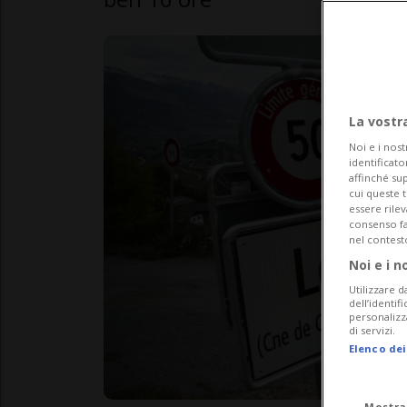
La vostr
Noi e i nost
identificato
affinché sup
cui queste 
essere rile
consenso fac
nel contest
Noi e i n
Utilizzare d
dell’identif
personalizz
di servizi.
Elenco dei
Mostra