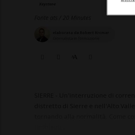
Keystone
Fonte ats / 20 Minutes
elaborata da Robert Krcmar
Giornalista in formazione
SIERRE - Un'interruzione di corren
distretto di Sierre e nell'Alto Va
tornando alla normalità. Come co
problemi ...