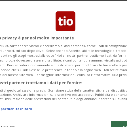
a privacy è per noi molto importante
ri
594
partner archiviamo e accediamo ai dati personali, come i dati di navigazione 
ri univoci, sul tuo dispositivo . Selezionando Accetto, abiliti le tecnologie di tracc
portino gli scopi mostrati alla voce "Noi e i nostri partner trattiamo i dati da fornir
tecnologie dovessero essere disabilitate, alcuni contenuti e annunci visualizzati 
vanti. Puoi accedere nuovamente a questo menu per modificare le tue scelte o per
endo clic sul link Gestisci le preferenze in fondo alla pagina web.. Tali scelte avr
o del nostro Sito web. Per maggiori informazioni, consulta l'Informativa sulla priva
ostri partner trattiamo i dati per fornire:
ati di geolocalizzazione precisi. Scansione attiva delle caratteristiche del dispositivo 
icazione. Archiviare informazioni su dispositivo e/o accedervi. Pubblicità e contenu
ati, misurazione delle prestazioni dei contenuti e degli annunci, ricerche sul pubbl
 partner (fornitori)
 finalità
Ac