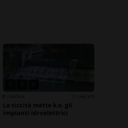
TURGOVIA
1 ora
3
5
La siccità mette k.o. gli
impianti idroelettrici