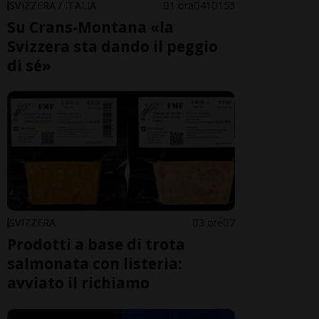
SVIZZERA / ITALIA
1 ora
41
153
Su Crans-Montana «la
Svizzera sta dando il peggio
di sé»
SVIZZERA
3 ore
7
Prodotti a base di trota
salmonata con listeria:
avviato il richiamo