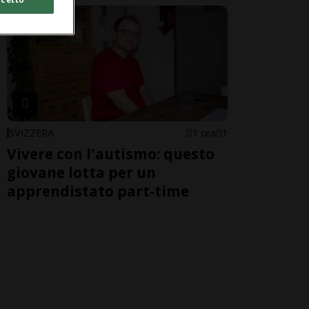
SVIZZERA
1 ora
1
Vivere con l'autismo: questo
giovane lotta per un
apprendistato part-time