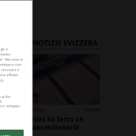
ULTIME NOTIZIE SVIZZERA
gli o
iamento
e". Nel caso in
potrebbero non
 revocare il
anno effetto
cy.
ai fini
ti
ico, sviluppo
EUROPA / SVIZZERA
53 min
Euro Millions ha fatto un
nuovo super-milionario
cetto