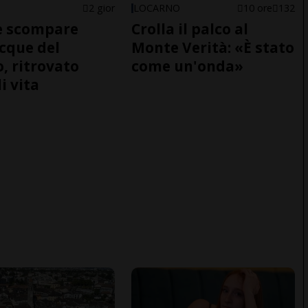
2 gior
LOCARNO
10 ore
132
e scompare
Crolla il palco al
acque del
Monte Verità: «È stato
o, ritrovato
come un'onda»
i vita