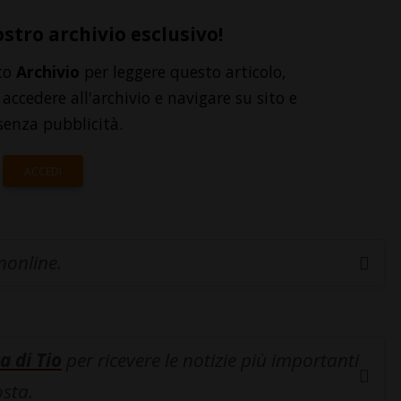
ostro archivio esclusivo!
to
Archivio
per leggere questo articolo,
accedere all'archivio e navigare su sito e
senza pubblicità.
ACCEDI
inonline.
a di Tio
per ricevere le notizie più importanti
osta.