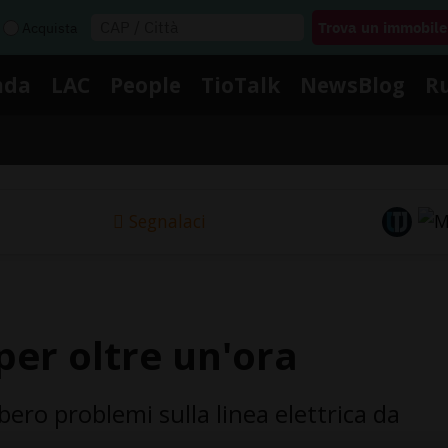
Acquista
nda
LAC
People
TioTalk
NewsBlog
R
Segnalaci
 per oltre un'ora
ro problemi sulla linea elettrica da