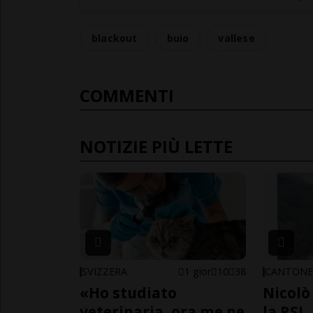
blackout
buio
vallese
COMMENTI
NOTIZIE PIÙ LETTE
SVIZZERA
1 gior
10
38
CANTON
«Ho studiato
Nicolò 
veterinaria, ora me ne
la RSI