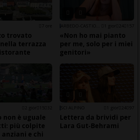
7 ore
ARBEDO-CASTIONE
1 gior
24
157
o trovato
«Non ho mai pianto
nella terrazza
per me, solo per i miei
ristorante
genitori»
2 gior
15
32
SCI ALPINO
1 gior
24
97
do non è uguale
Lettera da brividi per
ti: più colpite
Lara Gut-Behrami
 anziani e chi