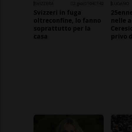
SVIZZERA
2 gior
104
142
LUGANO
Svizzeri in fuga
25enn
oltreconfine, lo fanno
nelle 
soprattutto per la
Ceresi
casa
privo d