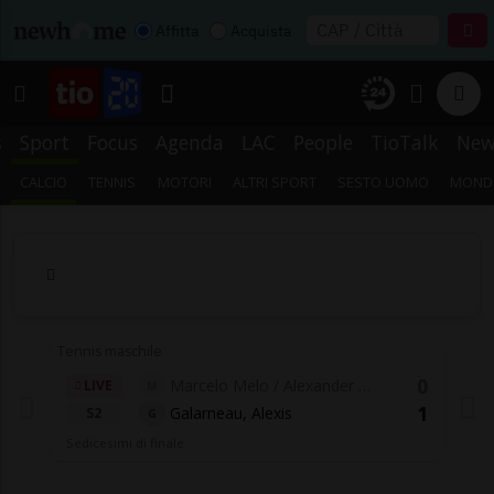
Affitta
Acquista
s
Sport
Focus
Agenda
LAC
People
TioTalk
New
CALCIO
TENNIS
MOTORI
ALTRI SPORT
SESTO UOMO
MONDI
Tennis maschile
0
Marcelo Melo / Alexander 
LIVE
M
Zverev
1
Galarneau, Alexis
S2
G
Sedicesimi di finale