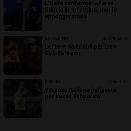
L'Uefa conferma: «Persa
fiducia in Infantino, non lo
appoggeremo»
SCI ALPINO
6 ore
9
70
Lettera da brividi per Lara
Gut-Behrami
CALCIO
6 ore
5
Vacanze italiane indigeste
per Lukas Fähndrich