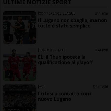
ULTIME NOTIZIE SPORT
CONFERENCE LEAGUE
11 min
Il Lugano non sbaglia, ma non
tutto è stato semplice
EUROPA LEAGUE
34 min
EL: il Thun ipoteca la
qualificazione ai playoff
HCL
2 ore
6
I tifosi a contatto con il
nuovo Lugano
FOTO