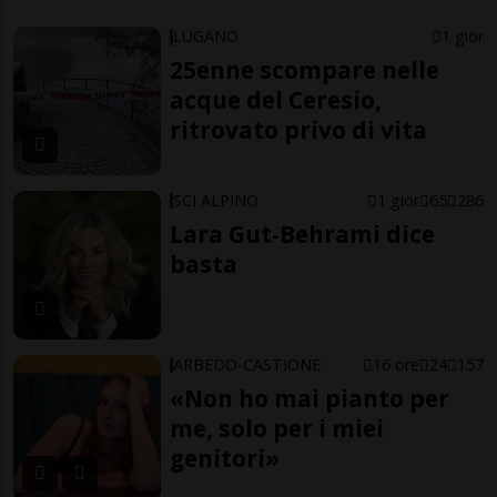
LUGANO
1 gior
25enne scompare nelle
acque del Ceresio,
ritrovato privo di vita
SCI ALPINO
1 gior
65
286
Lara Gut-Behrami dice
basta
ARBEDO-CASTIONE
16 ore
24
157
«Non ho mai pianto per
me, solo per i miei
genitori»