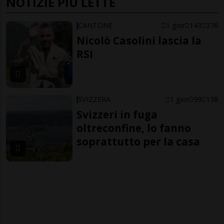
NOTIZIE PIÙ LETTE
CANTONE
1 gior
143
376
Nicolò Casolini lascia la
RSI
SVIZZERA
1 gior
99
138
Svizzeri in fuga
oltreconfine, lo fanno
soprattutto per la casa