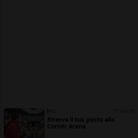
HCL
7 ore
10
Riserva il tuo posto alla
Cornèr Arena