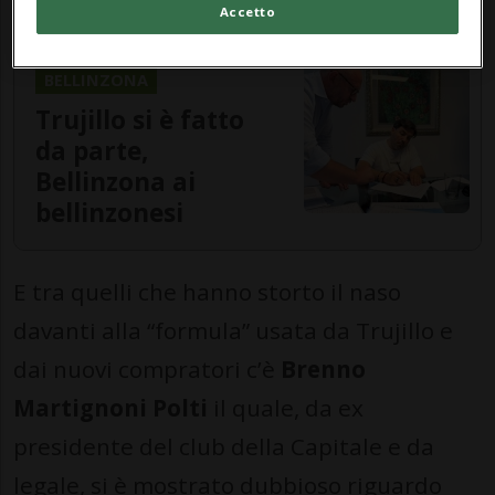
Accetto
BELLINZONA
Trujillo si è fatto
da parte,
Bellinzona ai
bellinzonesi
E tra quelli che hanno storto il naso
davanti alla “formula” usata da Trujillo e
dai nuovi compratori c’è
Brenno
Martignoni Polti
il quale, da ex
presidente del club della Capitale e da
legale, si è mostrato dubbioso riguardo