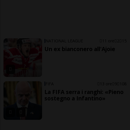
NATIONAL LEAGUE
11 ore
2
15
Un ex bianconero all'Ajoie
FIFA
13 ore
9
108
La FIFA serra i ranghi: «Pieno
sostegno a Infantino»