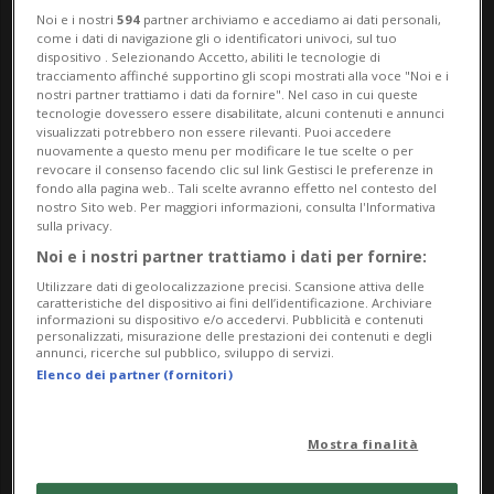
Noi e i nostri
594
partner archiviamo e accediamo ai dati personali,
CALCIO: Risultati e classifiche
come i dati di navigazione gli o identificatori univoci, sul tuo
dispositivo . Selezionando Accetto, abiliti le tecnologie di
tracciamento affinché supportino gli scopi mostrati alla voce "Noi e i
BELLINZONA -
Juan Carlos Trujillo
non è
nostri partner trattiamo i dati da fornire". Nel caso in cui queste
tecnologie dovessero essere disabilitate, alcuni contenuti e annunci
più il proprietario del
Bellinzona
. Questo
visualizzati potrebbero non essere rilevanti. Puoi accedere
nuovamente a questo menu per modificare le tue scelte o per
è trapelato oggi pomeriggio dalla capitale,
revocare il consenso facendo clic sul link Gestisci le preferenze in
fondo alla pagina web.. Tali scelte avranno effetto nel contesto del
dove, firmati i documenti necessari, il
nostro Sito web. Per maggiori informazioni, consulta l'Informativa
sulla privacy.
patron colombiano si è fatto da parte
Noi e i nostri partner trattiamo i dati per fornire:
lasciando spazio a una nuova cordata di
Utilizzare dati di geolocalizzazione precisi. Scansione attiva delle
caratteristiche del dispositivo ai fini dell’identificazione. Archiviare
informazioni su dispositivo e/o accedervi. Pubblicità e contenuti
imprenditori locali. Il punto sulla
personalizzati, misurazione delle prestazioni dei contenuti e degli
annunci, ricerche sul pubblico, sviluppo di servizi.
questione non è però ancora stato
Elenco dei partner (fornitori)
apposto: il fatto che le azioni siano ancora
in mano a
Pablo Bentancur
rende infatti
Mostra finalità
incompleta la transazione.