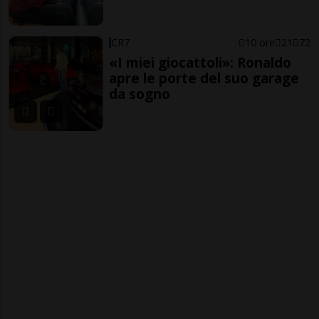
CR7
10 ore
21
72
«I miei giocattoli»: Ronaldo
apre le porte del suo garage
da sogno