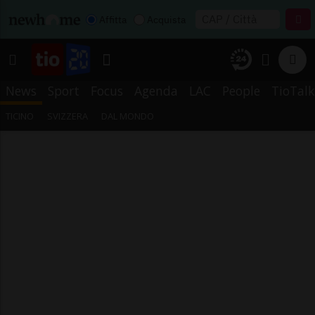
Affitta
Acquista
News
Sport
Focus
Agenda
LAC
People
TioTalk
TICINO
SVIZZERA
DAL MONDO