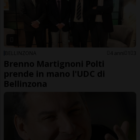
BELLINZONA
4 anni
1
3
Brenno Martignoni Polti
prende in mano l'UDC di
Bellinzona