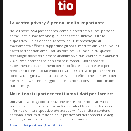
La vostra privacy è per noi molto importante
Noi e i nostri
594
partner archiviamo e accediamo ai dati personali,
come i dati di navigazione gli o identificatori univoci, sul tuo
BELLINZONA
2 mesi
29
37
dispositivo . Selezionando Accetto, abiliti le tecnologie di
tracciamento affinché supportino gli scopi mostrati alla voce "Noi e i
Bentancur paga i debiti che
nostri partner trattiamo i dati da fornire". Nel caso in cui queste
tecnologie dovessero essere disabilitate, alcuni contenuti e annunci
avrebbero portato al
visualizzati potrebbero non essere rilevanti. Puoi accedere
nuovamente a questo menu per modificare le tue scelte o per
fallimento, ACB salvo (per ora)
revocare il consenso facendo clic sul link Gestisci le preferenze in
fondo alla pagina web.. Tali scelte avranno effetto nel contesto del
nostro Sito web. Per maggiori informazioni, consulta l'Informativa
sulla privacy.
Noi e i nostri partner trattiamo i dati per fornire:
Utilizzare dati di geolocalizzazione precisi. Scansione attiva delle
caratteristiche del dispositivo ai fini dell’identificazione. Archiviare
informazioni su dispositivo e/o accedervi. Pubblicità e contenuti
personalizzati, misurazione delle prestazioni dei contenuti e degli
annunci, ricerche sul pubblico, sviluppo di servizi.
Elenco dei partner (fornitori)