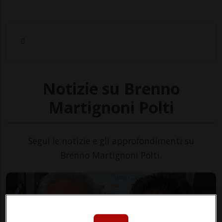
Notizie su Brenno
Martignoni Polti
Segui le notizie e gli approfondimenti su
Brenno Martignoni Polti.