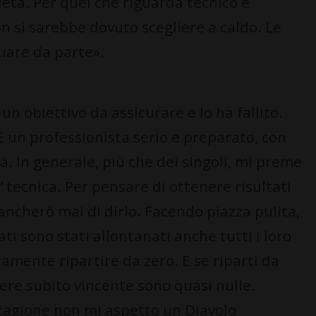
cietà. Per quel che riguarda tecnico e
on si sarebbe dovuto scegliere a caldo. Le
iare da parte».
 un obiettivo da assicurare e lo ha fallito.
. È un professionista serio e preparato, con
à. In generale, più che dei singoli, mi preme
tecnica. Per pensare di ottenere risultati
cherò mai di dirlo. Facendo piazza pulita,
ti sono stati allontanati anche tutti i loro
camente ripartire da zero. E se riparti da
sere subito vincente sono quasi nulle.
stagione non mi aspetto un Diavolo