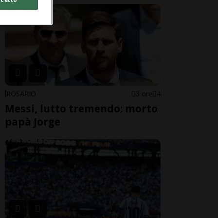
ROSARIO
3 ore
4
Messi, lutto tremendo: morto
papà Jorge