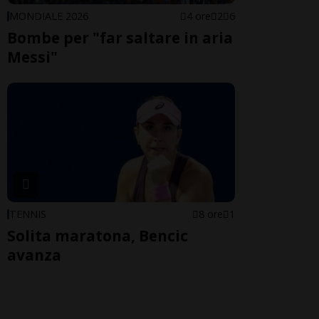
MONDIALE 2026
4 ore
2
6
Bombe per "far saltare in aria
Messi"
TENNIS
8 ore
1
Solita maratona, Bencic
avanza