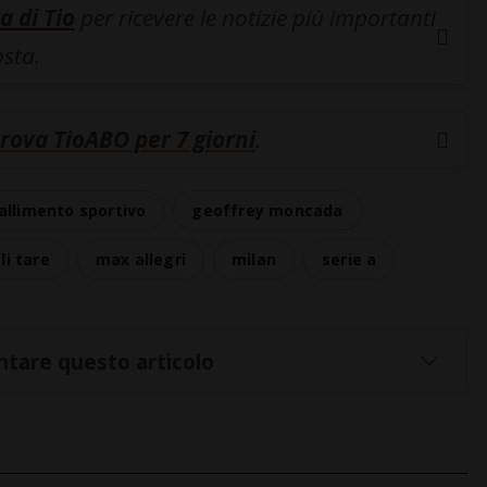
a di Tio
per ricevere le notizie più importanti
osta.
rova TioABO per 7 giorni
.
allimento sportivo
geoffrey moncada
gli tare
max allegri
milan
serie a
tare questo articolo