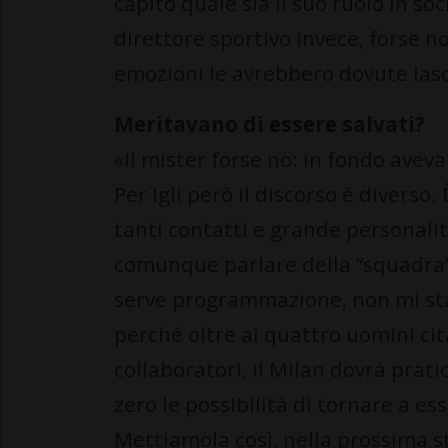
capito quale sia il suo ruolo in so
direttore sportivo invece, forse n
emozioni le avrebbero dovute lasc
Meritavano di essere salvati?
«Il mister forse no: in fondo aveva
Per Igli però il discorso è diverso
tanti contatti e grande personalit
comunque parlare della “squadra” 
serve programmazione, non mi stan
perché oltre ai quattro uomini cita
collaboratori, il Milan dovrà prati
zero le possibilità di tornare a es
Mettiamola così, nella prossima 