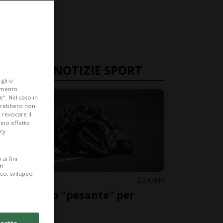
ULTIME NOTIZIE SPORT
gli o
iamento
e". Nel caso in
potrebbero non
 revocare il
anno effetto
cy.
ai fini
ti
ico, sviluppo
MOTOGP
24 min
Doppietta "pesante" per
Martin
cetto