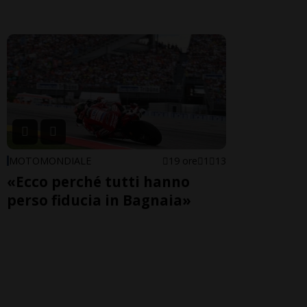
MOTOMONDIALE
19 ore
1
13
«Ecco perché tutti hanno
perso fiducia in Bagnaia»