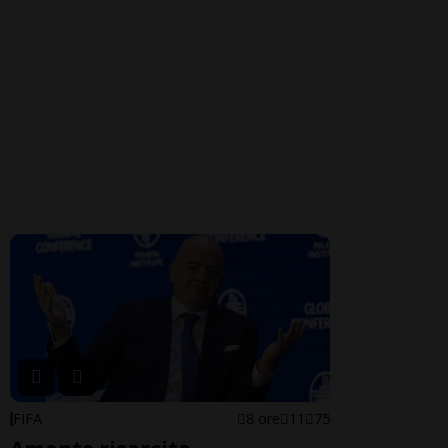
FIFA
8 ore
11
75