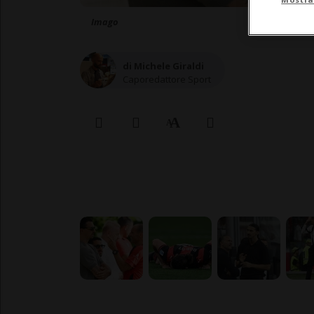
Imago
di Michele Giraldi
Caporedattore Sport