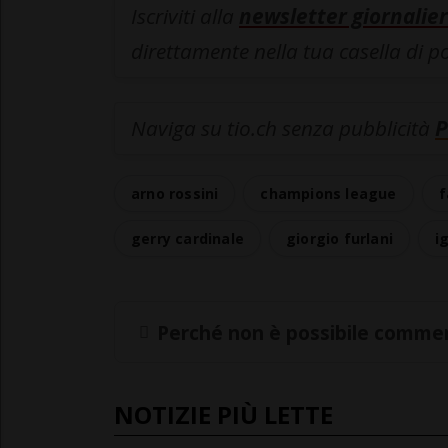
Iscriviti alla
newsletter giornalier
direttamente nella tua casella di p
Naviga su tio.ch senza pubblicità
P
arno rossini
champions league
f
gerry cardinale
giorgio furlani
i
Perché non è possibile commen
NOTIZIE PIÙ LETTE