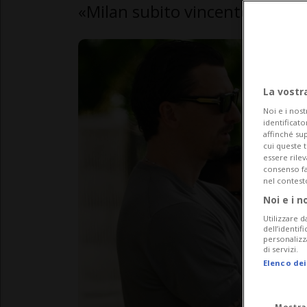
«Milan subito vincente? Possibi
La vostr
Noi e i nost
identificato
affinché sup
cui queste 
essere rile
consenso fac
nel contest
Noi e i n
Utilizzare d
dell’identif
personalizz
di servizi.
Elenco dei
Mostra