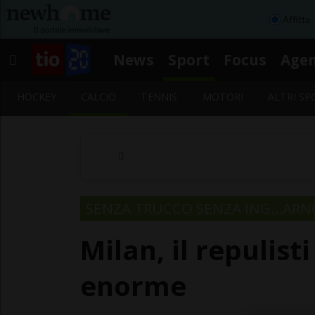
Affitta
News
Sport
Focus
Age
HOCKEY
CALCIO
TENNIS
MOTORI
ALTRI SP
SENZA TRUCCO SENZA ING…ARN
Milan, il repulist
enorme