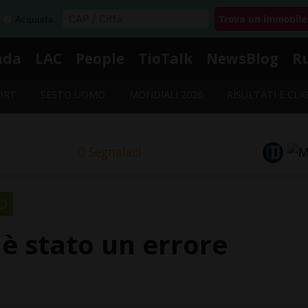
Acquista
nda
LAC
People
TioTalk
NewsBlog
R
ORT
SESTO UOMO
MONDIALI 2026
RISULTATI E CLA
Segnalaci
O
i è stato un errore