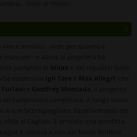
embra... l'Inter di Thohir»
o non è arrivato - anzi, per quanto è
mancato - e allora la proprietà ha
ente parlando di
Milan
e del repulisti fatto
corsa estate con
Igli Tare
e
Max Allegri
, che
 Furlani
e
Geoffrey Moncada
, il progetto
di un campionato complicato. A lungo vicino
lo si è infatti squagliato, liquefacendosi del
 sfida al Cagliari. È arrivata una sconfitta,
League è svanita e così dal fondo RedBird