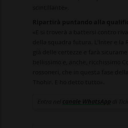
scintillante».
Ripartirà puntando alla qualif
«E si troverà a battersi contro riv
della squadra futura. L’Inter e la
già delle certezze e farà sicurame
bellissimo e, anche, ricchissimo Co
rossoneri, che in questa fase della
Thohir. E ho detto tutto».
Entra nel
canale WhatsApp
di Tic