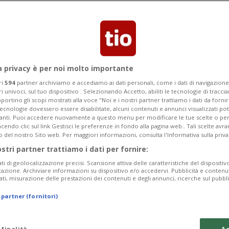
lità quasi nulle»
a privacy è per noi molto importante
ri
594
partner archiviamo e accediamo ai dati personali, come i dati di navigazione 
ri univoci, sul tuo dispositivo . Selezionando Accetto, abiliti le tecnologie di tracc
portino gli scopi mostrati alla voce "Noi e i nostri partner trattiamo i dati da fornir
tecnologie dovessero essere disabilitate, alcuni contenuti e annunci visualizzati 
vanti. Puoi accedere nuovamente a questo menu per modificare le tue scelte o per
endo clic sul link Gestisci le preferenze in fondo alla pagina web.. Tali scelte avr
o del nostro Sito web. Per maggiori informazioni, consulta l'Informativa sulla priva
ostri partner trattiamo i dati per fornire:
ati di geolocalizzazione precisi. Scansione attiva delle caratteristiche del dispositivo 
icazione. Archiviare informazioni su dispositivo e/o accedervi. Pubblicità e contenu
ati, misurazione delle prestazioni dei contenuti e degli annunci, ricerche sul pubbl
 partner (fornitori)
 finalità
Ac