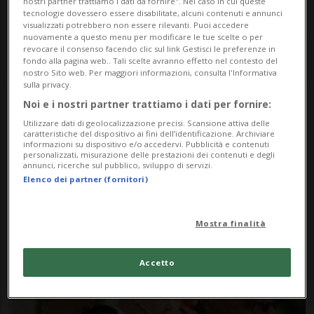
nostri partner trattiamo i dati da fornire". Nel caso in cui queste
tecnologie dovessero essere disabilitate, alcuni contenuti e annunci
visualizzati potrebbero non essere rilevanti. Puoi accedere
nuovamente a questo menu per modificare le tue scelte o per
revocare il consenso facendo clic sul link Gestisci le preferenze in
fondo alla pagina web.. Tali scelte avranno effetto nel contesto del
nostro Sito web. Per maggiori informazioni, consulta l'Informativa
sulla privacy.
Noi e i nostri partner trattiamo i dati per fornire:
Notizie su Fallimento
Utilizzare dati di geolocalizzazione precisi. Scansione attiva delle
caratteristiche del dispositivo ai fini dell’identificazione. Archiviare
Sportivo
informazioni su dispositivo e/o accedervi. Pubblicità e contenuti
personalizzati, misurazione delle prestazioni dei contenuti e degli
annunci, ricerche sul pubblico, sviluppo di servizi.
Elenco dei partner (fornitori)
Segui le notizie e gli approfondimenti su
Fallimento Sportivo.
Mostra finalità
Accetto