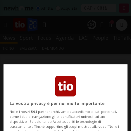
Affitta
Acquista
1
News
Sport
Focus
Agenda
LAC
People
TioTalk
TICINO
SVIZZERA
DAL MONDO
La vostra privacy è per noi molto importante
Noi e i nostri
594
partner archiviamo e accediamo ai dati personali,
come i dati di navigazione gli o identificatori univoci, sul tuo
dispositivo . Selezionando Accetto, abiliti le tecnologie di
tracciamento affinché supportino gli scopi mostrati alla voce "Noi e i