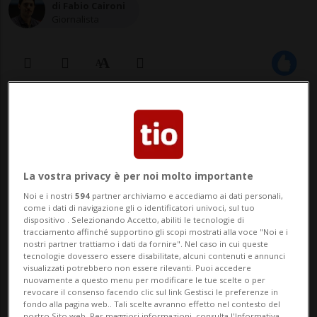
di Fabio Caironi
Giornalista
26 ago 2021 - 09:30
La vostra privacy è per noi molto importante
Noi e i nostri
594
partner archiviamo e accediamo ai dati personali,
come i dati di navigazione gli o identificatori univoci, sul tuo
dispositivo . Selezionando Accetto, abiliti le tecnologie di
tracciamento affinché supportino gli scopi mostrati alla voce "Noi e i
ZURIGO - Il massimo riconoscimento dello
nostri partner trattiamo i dati da fornire". Nel caso in cui queste
tecnologie dovessero essere disabilitate, alcuni contenuti e annunci
Zurich Film Festival (ZFF) va a una delle
visualizzati potrebbero non essere rilevanti. Puoi accedere
nuovamente a questo menu per modificare le tue scelte o per
revocare il consenso facendo clic sul link Gestisci le preferenze in
ultime dive di Hollywood: Sharon Stone. Il
fondo alla pagina web.. Tali scelte avranno effetto nel contesto del
nostro Sito web. Per maggiori informazioni, consulta l'Informativa