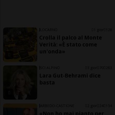
LOCARNO
1 gior
128
Crolla il palco al Monte
Verità: «È stato come
un'onda»
SCI ALPINO
3 gior
70
283
Lara Gut-Behrami dice
basta
ARBEDO-CASTIONE
2 gior
24
154
«Non ho mai pianto per