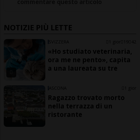
commentare questo articolo
NOTIZIE PIÙ LETTE
SVIZZERA
1 gior
19
42
«Ho studiato veterinaria,
ora me ne pento», capita
a una laureata su tre
ASCONA
1 gior
Ragazzo trovato morto
nella terrazza di un
ristorante