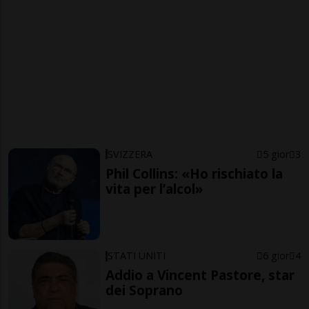
SVIZZERA
5 gior
3
Phil Collins: «Ho rischiato la
vita per l’alcol»
STATI UNITI
6 gior
4
Addio a Vincent Pastore, star
dei Soprano