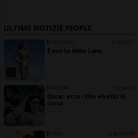
ULTIME NOTIZIE PEOPLE
STATI UNITI
1 gior
11
È morta Abbe Lane
SVIZZERA
2 gior
3
Oscar: ecco i film elvetici in
corsa
ITALIA
2 gior
2
19