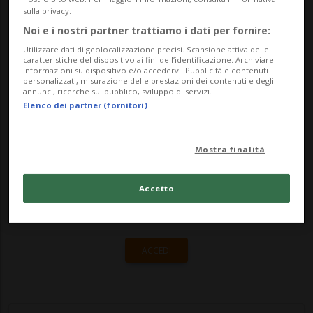
25 settembre l'attrice riceverà il Golden
sulla privacy.
Icon Award. La cerimonia sarà seguita
Noi e i nostri partner trattiamo i dati per fornire:
dalla proiezione di "Casin&ogr...
Utilizzare dati di geolocalizzazione precisi. Scansione attiva delle
caratteristiche del dispositivo ai fini dell’identificazione. Archiviare
informazioni su dispositivo e/o accedervi. Pubblicità e contenuti
personalizzati, misurazione delle prestazioni dei contenuti e degli
annunci, ricerche sul pubblico, sviluppo di servizi.
🔐 Sblocca il nostro archivio
Elenco dei partner (fornitori)
esclusivo!
Mostra finalità
Sottoscrivi un abbonamento
Archivio
per
leggere questo articolo, oppure scegli
Accetto
MyTioAbo
per accedere all'archivio e
navigare su sito e app senza pubblicità.
ACCEDI