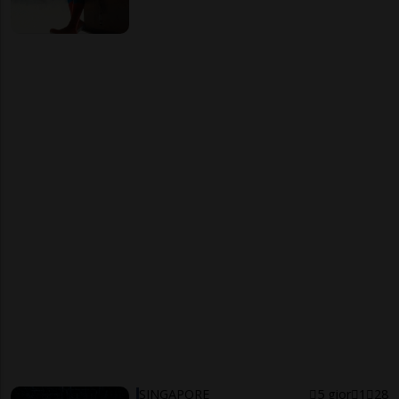
SINGAPORE
5 gior
1
28