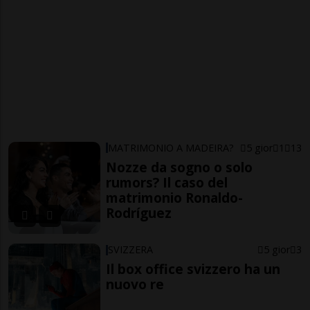
MATRIMONIO A MADEIRA?
5 gior
1
13
Nozze da sogno o solo
rumors? Il caso del
matrimonio Ronaldo-
Rodríguez
SVIZZERA
5 gior
3
Il box office svizzero ha un
nuovo re