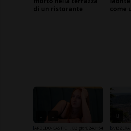
morto nella terrazza
Monte 
di un ristorante
come 
ARBEDO-CASTIONE
2 gior
24
154
SVIZZERA