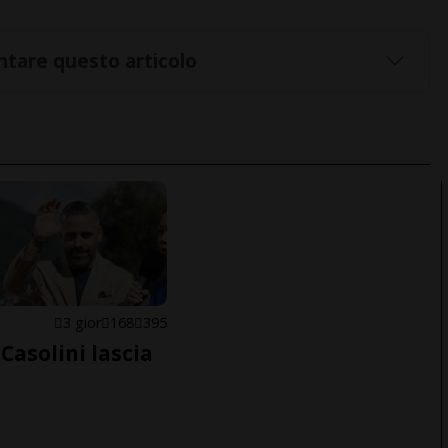
tare questo articolo
E
3 gior
168
395
Casolini lascia