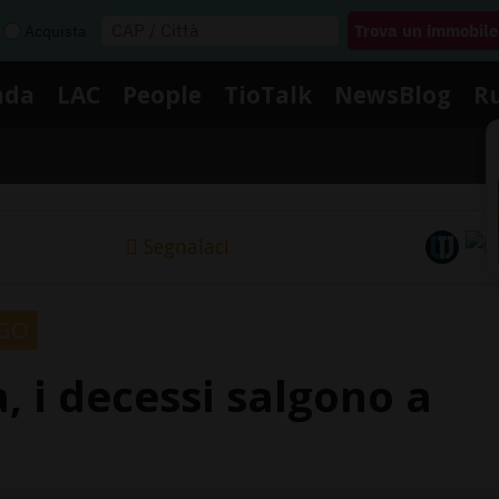
Acquista
nda
LAC
People
TioTalk
NewsBlog
R
Segnalaci
NGO
, i decessi salgono a