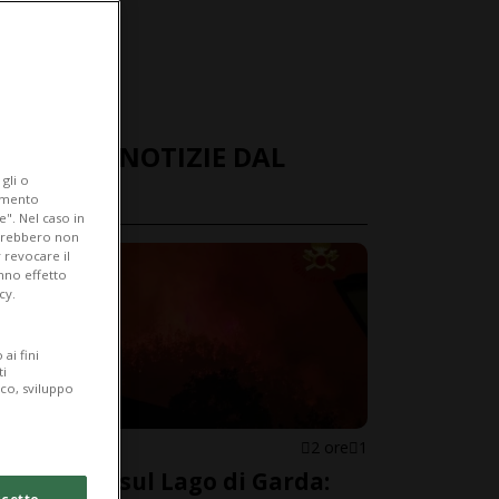
ULTIME NOTIZIE DAL
gli o
MONDO
iamento
e". Nel caso in
potrebbero non
 revocare il
anno effetto
cy.
ai fini
ti
ico, sviluppo
ITALIA
2 ore
1
Incendio sul Lago di Garda:
cetto