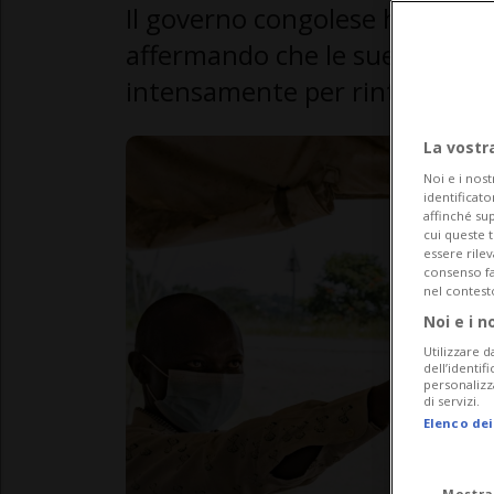
Il governo congolese ha cercat
affermando che le sue squadr
intensamente per rintracciare 
La vostr
Noi e i nost
identificato
affinché sup
cui queste 
essere rile
consenso fac
nel contest
Noi e i n
Utilizzare d
dell’identif
personalizz
di servizi.
Elenco dei
Mostra