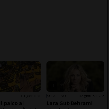
1 gior
131
SCI ALPINO
2 gior
68
285
il palco al
Lara Gut-Behrami