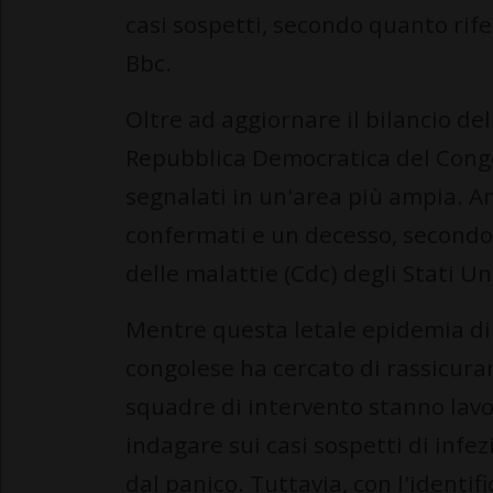
casi sospetti, secondo quanto rifer
Bbc.
Oltre ad aggiornare il bilancio de
Repubblica Democratica del Congo
segnalati in un'area più ampia. A
confermati e un decesso, secondo i
delle malattie (Cdc) degli Stati Uni
Mentre questa letale epidemia di 
congolese ha cercato di rassicura
squadre di intervento stanno lav
indagare sui casi sospetti di infe
dal panico. Tuttavia, con l'identifi