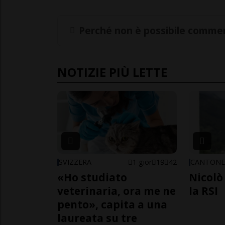
Perché non è possibile commen
NOTIZIE PIÙ LETTE
SVIZZERA
1 gior
19
42
CANTON
«Ho studiato
Nicolò 
veterinaria, ora me ne
la RSI
pento», capita a una
laureata su tre