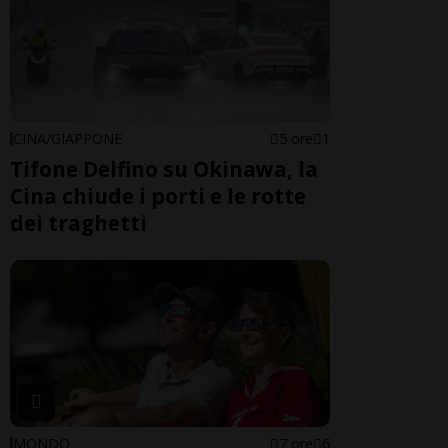
CINA/GIAPPONE
5 ore
1
Tifone Delfino su Okinawa, la
Cina chiude i porti e le rotte
dei traghetti
MONDO
7 ore
6