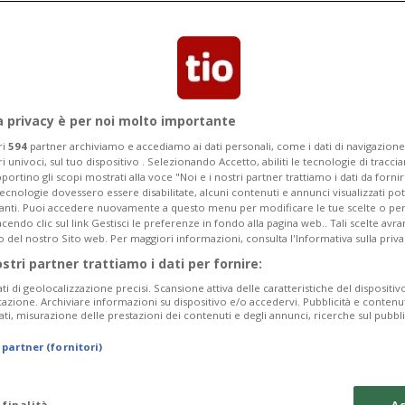
o di rassicurare la popolazione,
e di intervento stanno lavorando
e indagare sui casi sospetti
a privacy è per noi molto importante
ri
594
partner archiviamo e accediamo ai dati personali, come i dati di navigazione 
ri univoci, sul tuo dispositivo . Selezionando Accetto, abiliti le tecnologie di tracc
portino gli scopi mostrati alla voce "Noi e i nostri partner trattiamo i dati da fornir
tecnologie dovessero essere disabilitate, alcuni contenuti e annunci visualizzati 
vanti. Puoi accedere nuovamente a questo menu per modificare le tue scelte o per
endo clic sul link Gestisci le preferenze in fondo alla pagina web.. Tali scelte avr
o del nostro Sito web. Per maggiori informazioni, consulta l'Informativa sulla priva
ostri partner trattiamo i dati per fornire:
ati di geolocalizzazione precisi. Scansione attiva delle caratteristiche del dispositivo 
icazione. Archiviare informazioni su dispositivo e/o accedervi. Pubblicità e contenu
ati, misurazione delle prestazioni dei contenuti e degli annunci, ricerche sul pubbl
 partner (fornitori)
 finalità
Ac