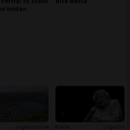
Verità: «È stato
dice basta
un'onda»
3 gior
110
144
ITALIA
2 gior
19