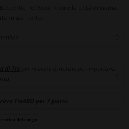
 Butembo nel Nord Kivu e la città di Goma,
nte in aumento.
inonline.
a di Tio
per ricevere le notizie più importanti
osta.
rova TioABO per 7 giorni
.
cratica del congo