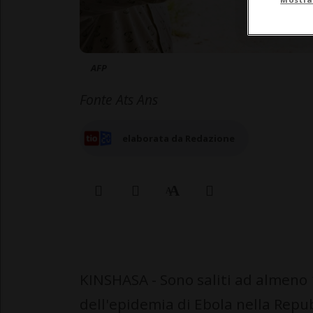
AFP
Fonte Ats Ans
elaborata da Redazione
KINSHASA - Sono saliti ad almeno 
dell'epidemia di Ebola nella Repu