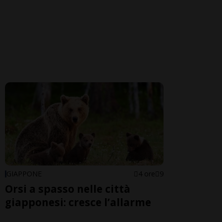
GIAPPONE
4 ore
9
Orsi a spasso nelle città
giapponesi: cresce l’allarme