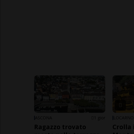
ASCONA
1 gior
LOCARNO
Ragazzo trovato
Crolla 