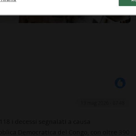
19 mag 2026 - 07:48
118 i decessi segnalati a causa
bblica Democratica del Congo, con oltre 390