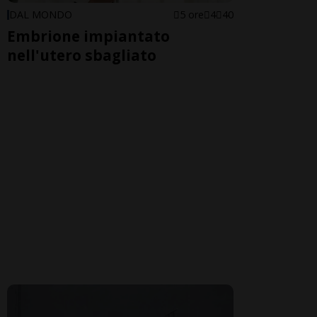
DAL MONDO
5 ore
4
40
Embrione impiantato
nell'utero sbagliato