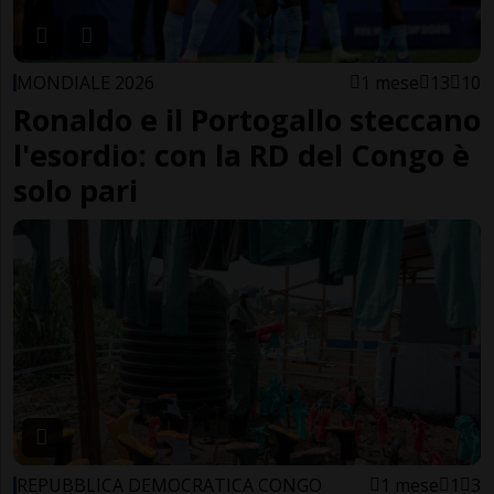
MONDIALE 2026
1 mese
13
10
Ronaldo e il Portogallo steccano
l'esordio: con la RD del Congo è
solo pari
REPUBBLICA DEMOCRATICA CONGO
1 mese
1
3