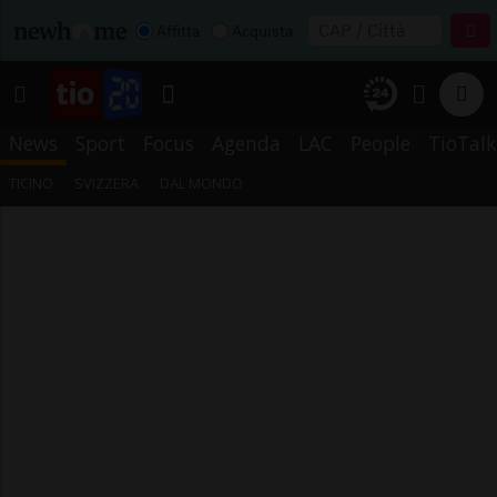
Affitta
Acquista
News
Sport
Focus
Agenda
LAC
People
TioTalk
TICINO
SVIZZERA
DAL MONDO