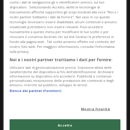
come i dati di navigazione gli o identificatori univoci, sul tuo
REPUBBLICA DEMOCRATICA CONGO
1 sett
dispositivo . Selezionando Accetto, abiliti le tecnologie di
tracciamento affinché supportino gli scopi mostrati alla voce "Noi e i
Oltre 1.400 morti dall’inizio
nostri partner trattiamo i dati da fornire". Nel caso in cui queste
tecnologie dovessero essere disabilitate, alcuni contenuti e annunci
dell’epidemia di Ebola
visualizzati potrebbero non essere rilevanti. Puoi accedere
nuovamente a questo menu per modificare le tue scelte o per
revocare il consenso facendo clic sul link Gestisci le preferenze in
fondo alla pagina web.. Tali scelte avranno effetto nel contesto del
nostro Sito web. Per maggiori informazioni, consulta l'Informativa
sulla privacy.
Noi e i nostri partner trattiamo i dati per fornire:
Utilizzare dati di geolocalizzazione precisi. Scansione attiva delle
caratteristiche del dispositivo ai fini dell’identificazione. Archiviare
informazioni su dispositivo e/o accedervi. Pubblicità e contenuti
personalizzati, misurazione delle prestazioni dei contenuti e degli
annunci, ricerche sul pubblico, sviluppo di servizi.
Elenco dei partner (fornitori)
RED. DEM. CONGO
4 sett
9
Mostra finalità
Oms, già 600 morti per
l'epidemia di Ebola
Accetto