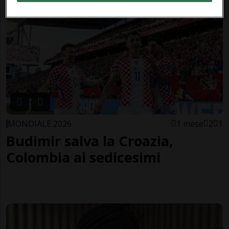
MONDIALE 2026
1 mese
2
1
Budimir salva la Croazia,
Colombia ai sedicesimi