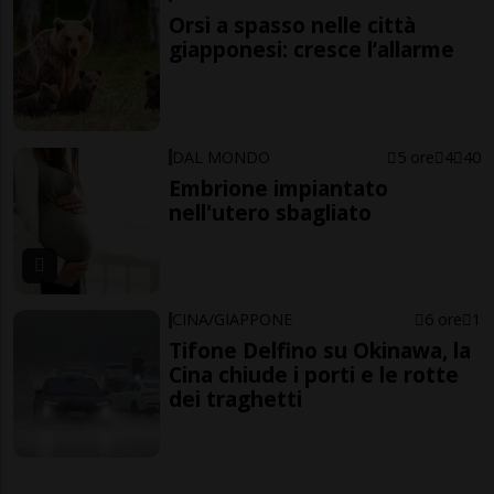
Orsi a spasso nelle città
giapponesi: cresce l’allarme
DAL MONDO
5 ore
4
40
Embrione impiantato
nell'utero sbagliato
CINA/GIAPPONE
6 ore
1
Tifone Delfino su Okinawa, la
Cina chiude i porti e le rotte
dei traghetti