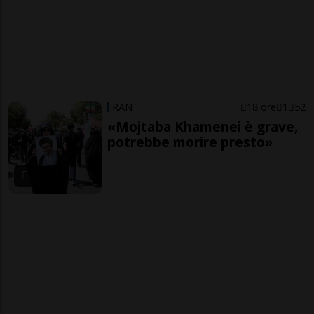
IRAN
18 ore
1
52
«Mojtaba Khamenei è grave,
potrebbe morire presto»