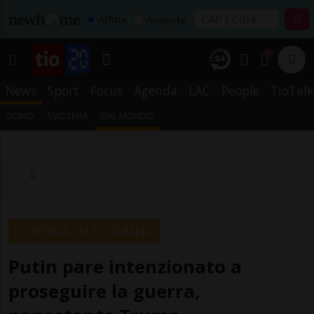
Affitta
Acquista
1
News
Sport
Focus
Agenda
LAC
People
TioTalk
TICINO
SVIZZERA
DAL MONDO
GUERRA IN UCRAINA
Putin pare intenzionato a
proseguire la guerra,