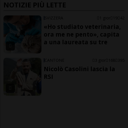
NOTIZIE PIÙ LETTE
SVIZZERA
1 gior
19
42
«Ho studiato veterinaria,
ora me ne pento», capita
a una laureata su tre
CANTONE
3 gior
168
395
Nicolò Casolini lascia la
RSI