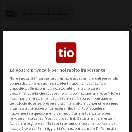
elaborata da Redazione
05 ago 2025 - 19:54
La vostra privacy è per noi molto importante
MOSCA - È «improbabile» che il presidente
Noi e i nostri
594
partner archiviamo e accediamo ai dati personali,
russo Vladimir Putin si piegherà alla
come i dati di navigazione gli o identificatori univoci, sul tuo
dispositivo . Selezionando Accetto, abiliti le tecnologie di
minaccia di sanzioni di Donald Trump e
tracciamento affinché supportino gli scopi mostrati alla voce "Noi e i
nostri partner trattiamo i dati da fornire". Nel caso in cui queste
accetterà di mettere fine ai
tecnologie dovessero essere disabilitate, alcuni contenuti e annunci
visualizzati potrebbero non essere rilevanti. Puoi accedere
combattimenti in Ucraina. Lo scrive la
nuovamente a questo menu per modificare le tue scelte o per
revocare il consenso facendo clic sul link Gestisci le preferenze in
Reuters sul suo sito citando «tre fonti a
fondo alla pagina web.. Tali scelte avranno effetto nel contesto del
nostro Sito web. Per maggiori informazioni, consulta l'Informativa