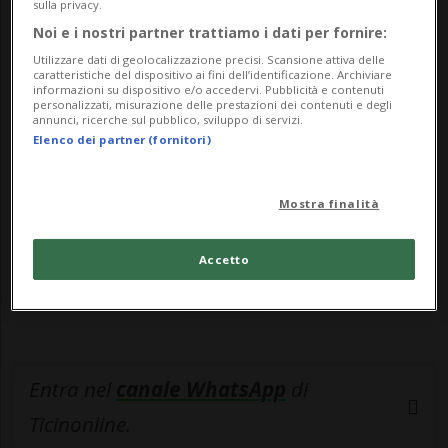
conoscenza dell...
sulla privacy.
Noi e i nostri partner trattiamo i dati per fornire:
Utilizzare dati di geolocalizzazione precisi. Scansione attiva delle
🔐 Sblocca il nostro archivio
caratteristiche del dispositivo ai fini dell’identificazione. Archiviare
informazioni su dispositivo e/o accedervi. Pubblicità e contenuti
esclusivo!
personalizzati, misurazione delle prestazioni dei contenuti e degli
annunci, ricerche sul pubblico, sviluppo di servizi.
Elenco dei partner (fornitori)
Sottoscrivi un abbonamento
Archivio
per
leggere questo articolo, oppure scegli
MyTioAbo
per accedere all'archivio e
Mostra finalità
navigare su sito e app senza pubblicità.
Accetto
ACCEDI
Entra nel
canale WhatsApp
di
Ticinonline.