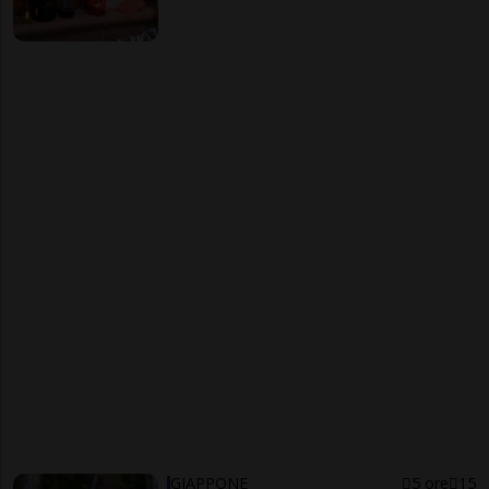
GIAPPONE
5 ore
15