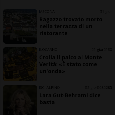
ASCONA
1 gior
Ragazzo trovato morto
nella terrazza di un
ristorante
LOCARNO
1 gior
130
Crolla il palco al Monte
Verità: «È stato come
un'onda»
SCI ALPINO
2 gior
68
285
Lara Gut-Behrami dice
basta