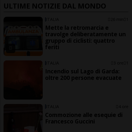
ULTIME NOTIZIE DAL MONDO
ITALIA
26 min
1
Mette la retromarcia e
travolge deliberatamente un
gruppo di ciclisti: quattro
feriti
ITALIA
3 ore
1
Incendio sul Lago di Garda:
oltre 200 persone evacuate
ITALIA
4 ore
Commozione alle esequie di
Francesco Guccini