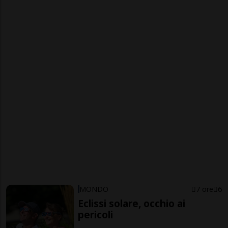
MONDO
7 ore
6
Eclissi solare, occhio ai
pericoli