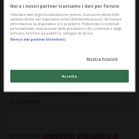
esclusivo!
Noi e i nostri partner trattiamo i dati per fornire:
Sottoscrivi un abbonamento
Archivio
per
Utilizzare dati di geolocalizzazione precisi. Scansione attiva delle
caratteristiche del dispositivo ai fini dell’identificazione. Archiviare
leggere questo articolo, oppure scegli
informazioni su dispositivo e/o accedervi. Pubblicità e contenuti
personalizzati, misurazione delle prestazioni dei contenuti e degli
MyTioAbo
per accedere all'archivio e
annunci, ricerche sul pubblico, sviluppo di servizi.
Elenco dei partner (fornitori)
navigare su sito e app senza pubblicità.
Mostra finalità
ACCEDI
Accetto
Entra nel
canale WhatsApp
di
Ticinonline.
Iscriviti alla
newsletter giornaliera di