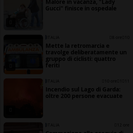
Malore in vacanza, "Lady
Gucci" finisce in ospedale
ITALIA
8 ore
10
Mette la retromarcia e
travolge deliberatamente un
gruppo di ciclisti: quattro
feriti
ITALIA
10 ore
1
11
Incendio sul Lago di Garda:
oltre 200 persone evacuate
ITALIA
12 ore