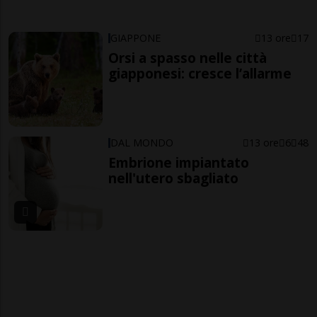
GIAPPONE
13 ore
17
Orsi a spasso nelle città
giapponesi: cresce l’allarme
DAL MONDO
13 ore
6
48
Embrione impiantato
nell'utero sbagliato