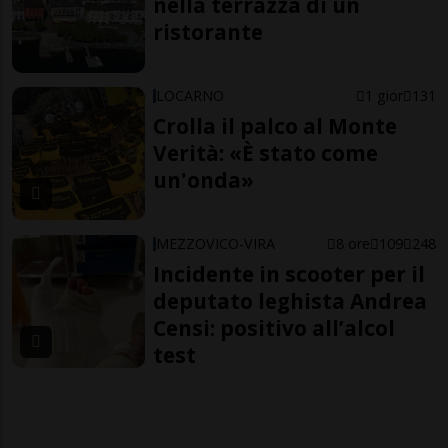
nella terrazza di un
ristorante
LOCARNO
1 gior
131
Crolla il palco al Monte
Verità: «È stato come
un'onda»
MEZZOVICO-VIRA
8 ore
109
248
Incidente in scooter per il
deputato leghista Andrea
Censi: positivo all’alcol
test