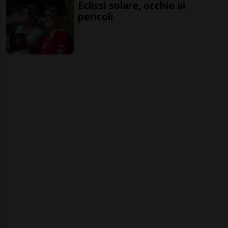
Eclissi solare, occhio ai
pericoli