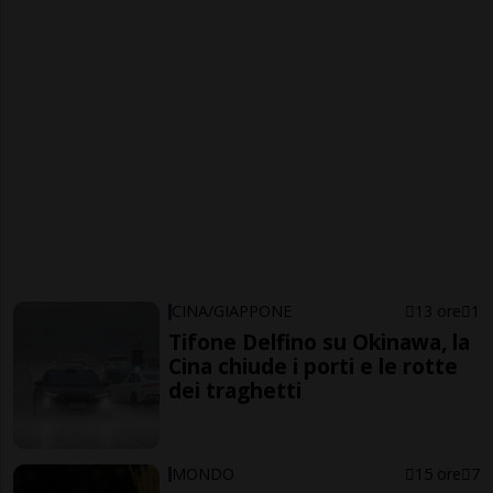
CINA/GIAPPONE
13 ore
1
Tifone Delfino su Okinawa, la
Cina chiude i porti e le rotte
dei traghetti
MONDO
15 ore
7