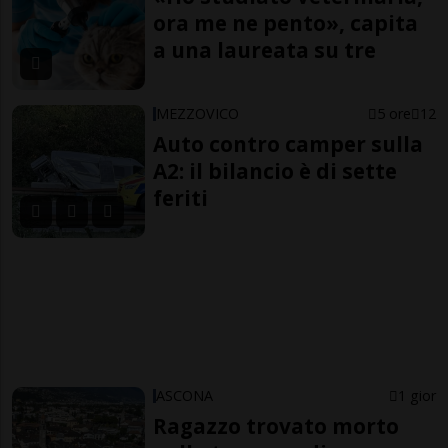
ora me ne pento», capita
a una laureata su tre
MEZZOVICO
5 ore
12
Auto contro camper sulla
A2: il bilancio è di sette
feriti
ASCONA
1 gior
Ragazzo trovato morto