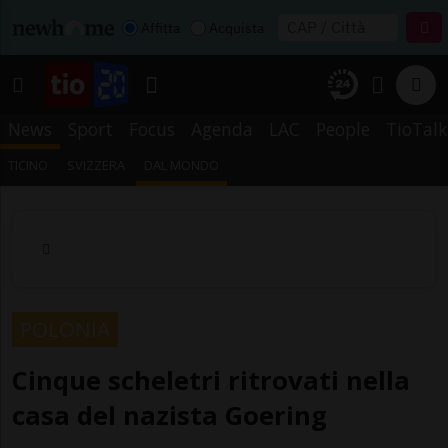
Affitta
Acquista
News
Sport
Focus
Agenda
LAC
People
TioTalk
TICINO
SVIZZERA
DAL MONDO
POLONIA
Cinque scheletri ritrovati nella
casa del nazista Goering