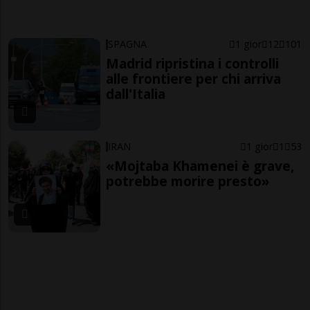
SPAGNA
1 gior
12
101
Madrid ripristina i controlli
alle frontiere per chi arriva
dall'Italia
IRAN
1 gior
1
53
«Mojtaba Khamenei è grave,
potrebbe morire presto»