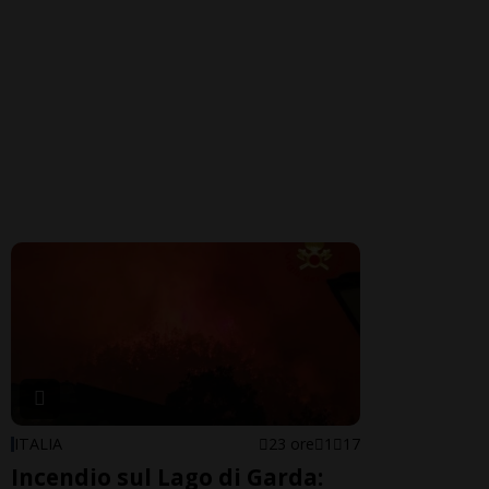
ITALIA
23 ore
1
17
Incendio sul Lago di Garda: