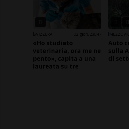
SVIZZERA
2 gior
23
47
MEZZOVI
«Ho studiato
Auto c
veterinaria, ora me ne
sulla A
pento», capita a una
di sett
laureata su tre