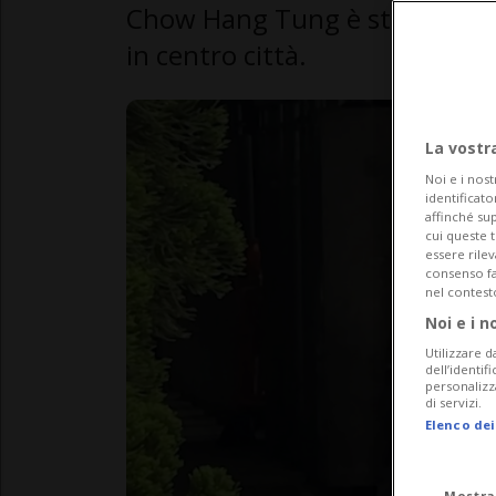
Chow Hang Tung è stata prelev
in centro città.
La vostr
Noi e i nost
identificato
affinché sup
cui queste 
essere rile
consenso fac
nel contest
Noi e i n
Utilizzare d
dell’identif
personalizz
di servizi.
Elenco dei
Mostra