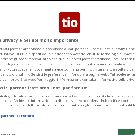
ata di primo mattino dal suo ufficio
a privacy è per noi molto importante
ri
594
partner archiviamo e accediamo ai dati personali, come i dati di navigazione 
ri univoci, sul tuo dispositivo . Selezionando Accetto, abiliti le tecnologie di tracc
portino gli scopi mostrati alla voce "Noi e i nostri partner trattiamo i dati da fornir
tecnologie dovessero essere disabilitate, alcuni contenuti e annunci visualizzati 
vanti. Puoi accedere nuovamente a questo menu per modificare le tue scelte o per
endo clic sul link Gestisci le preferenze in fondo alla pagina web.. Tali scelte avr
o del nostro Sito web. Per maggiori informazioni, consulta l'Informativa sulla priva
ostri partner trattiamo i dati per fornire:
ati di geolocalizzazione precisi. Scansione attiva delle caratteristiche del dispositivo 
icazione. Archiviare informazioni su dispositivo e/o accedervi. Pubblicità e contenu
ati, misurazione delle prestazioni dei contenuti e degli annunci, ricerche sul pubbl
 partner (fornitori)
 finalità
Ac