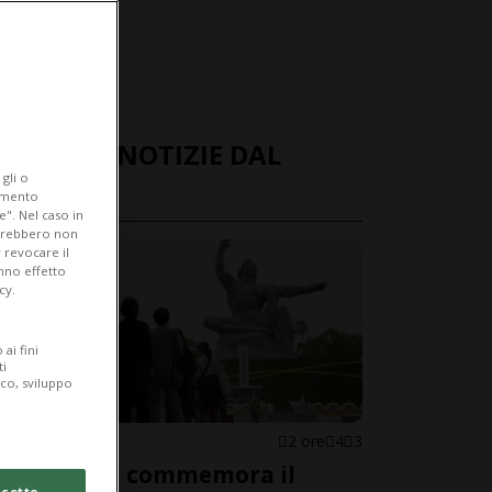
ULTIME NOTIZIE DAL
gli o
MONDO
iamento
e". Nel caso in
potrebbero non
 revocare il
anno effetto
cy.
ai fini
ti
ico, sviluppo
GIAPPONE
2 ore
4
3
Nagasaki commemora il
cetto