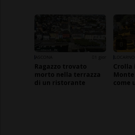
ASCONA
1 gior
LOCARNO
Ragazzo trovato
Crolla 
morto nella terrazza
Monte 
di un ristorante
come 