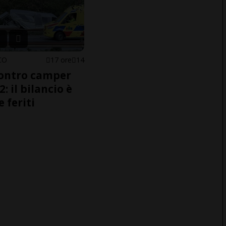
CO
17 ore
14
ontro camper
2: il bilancio è
e feriti