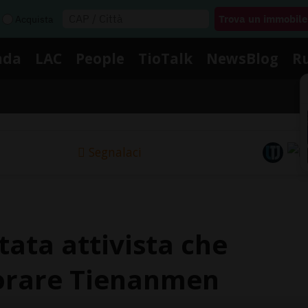
Acquista
nda
LAC
People
TioTalk
NewsBlog
R
Segnalaci
ata attivista che
rare Tienanmen