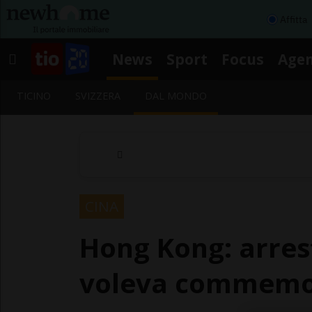
Affitta
News
Sport
Focus
Age
TICINO
SVIZZERA
DAL MONDO
CINA
Hong Kong: arrest
voleva commemo