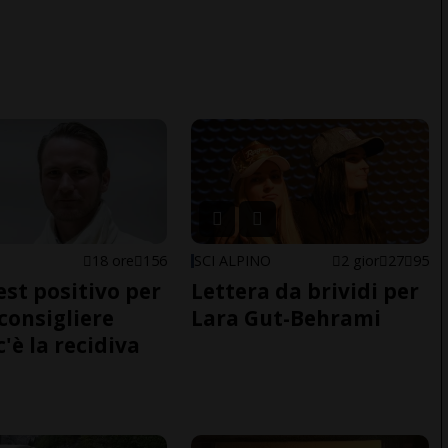
E
18 ore
156
SCI ALPINO
2 gior
27
95
est positivo per
Lettera da brividi per
nconsigliere
Lara Gut-Behrami
c'è la recidiva