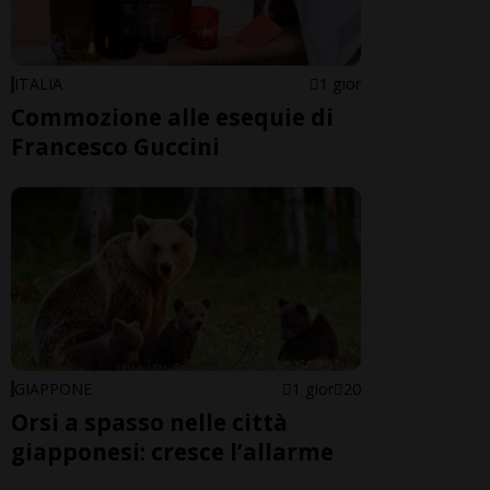
ITALIA
1 gior
Commozione alle esequie di
Francesco Guccini
GIAPPONE
1 gior
20
Orsi a spasso nelle città
giapponesi: cresce l’allarme