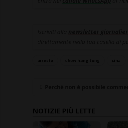
Entra nel
canale WhatsApp
di Tic
Iscriviti alla
newsletter giornalier
direttamente nella tua casella di p
arresto
chow hang tung
cina
Perché non è possibile commen
NOTIZIE PIÙ LETTE