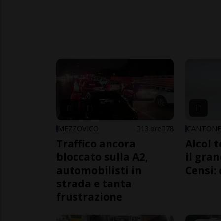
MEZZOVICO
13 ore
78
CANTON
Traffico ancora
Alcol t
bloccato sulla A2,
il gra
automobilisti in
Censi: 
strada e tanta
frustrazione