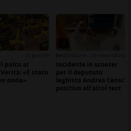
1 gior
133
MEZZOVICO-VIRA
21 ore
115
252
il palco al
Incidente in scooter
Verità: «È stato
per il deputato
un'onda»
leghista Andrea Censi:
positivo all’alcol test