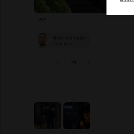
AFP
di Dario Ornaghi
Giornalista