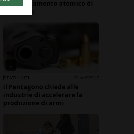
bombardamento atomico di
81 anni fa
STATI UNITI
2 ore
2
17
Il Pentagono chiede alle
industrie di accelerare la
produzione di armi