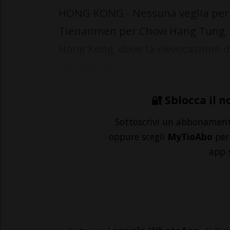
HONG KONG - Nessuna veglia per 
Tienanmen per Chow Hang Tung. L'a
Hong Kong, dove la rievocazione de
vietata. «Vo...
🔐 Sblocca il n
Sottoscrivi un abbonamen
oppure scegli
MyTioAbo
per 
app 